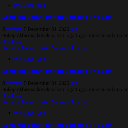
about
Uncategorized
Semakin
Berani
Semakin Berani Istriku Bersama Pria Lain
Istriku
Bersama
yhmm0
December 31, 2025
0
Pria
Bokep Akhirnya kuselesaikan juga tugas dinasku selama e
Lain
Read
Read More
more
Semakin Berani Istriku Bersama Pria Lain
about
Uncategorized
Semakin
Berani
Semakin Berani Istriku Bersama Pria Lain
Istriku
Bersama
yhmm0
December 31, 2025
0
Pria
Bokep Akhirnya kuselesaikan juga tugas dinasku selama e
Lain
Read
Read More
more
Semakin Berani Istriku Bersama Pria Lain
about
Uncategorized
Semakin
Berani
Semakin Berani Istriku Bersama Pria Lain
Istriku