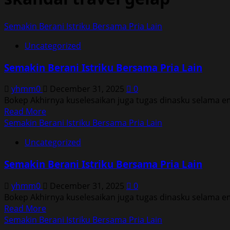
Semakin Berani Istriku Bersama Pria Lain
Uncategorized
Semakin Berani Istriku Bersama Pria Lain
yhmm0
December 31, 2025
0
Bokep Akhirnya kuselesaikan juga tugas dinasku selama e
Read
Read More
more
Semakin Berani Istriku Bersama Pria Lain
about
Uncategorized
Semakin
Berani
Semakin Berani Istriku Bersama Pria Lain
Istriku
Bersama
yhmm0
December 31, 2025
0
Pria
Bokep Akhirnya kuselesaikan juga tugas dinasku selama e
Lain
Read
Read More
more
Semakin Berani Istriku Bersama Pria Lain