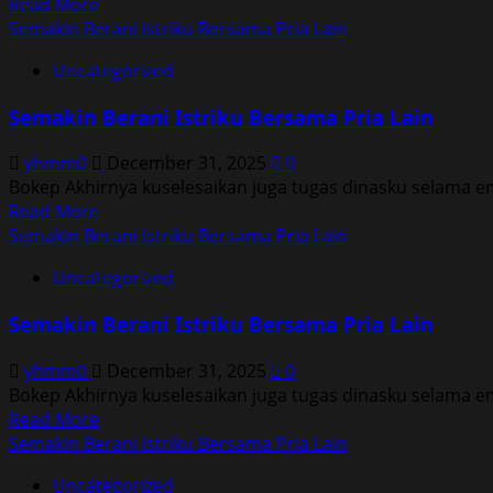
Read
Read More
more
Semakin Berani Istriku Bersama Pria Lain
about
Uncategorized
Semakin
Berani
Semakin Berani Istriku Bersama Pria Lain
Istriku
Bersama
yhmm0
December 31, 2025
0
Pria
Bokep Akhirnya kuselesaikan juga tugas dinasku selama e
Lain
Read
Read More
more
Semakin Berani Istriku Bersama Pria Lain
about
Uncategorized
Semakin
Berani
Semakin Berani Istriku Bersama Pria Lain
Istriku
Bersama
yhmm0
December 31, 2025
0
Pria
Bokep Akhirnya kuselesaikan juga tugas dinasku selama e
Lain
Read
Read More
more
Semakin Berani Istriku Bersama Pria Lain
about
Uncategorized
Semakin