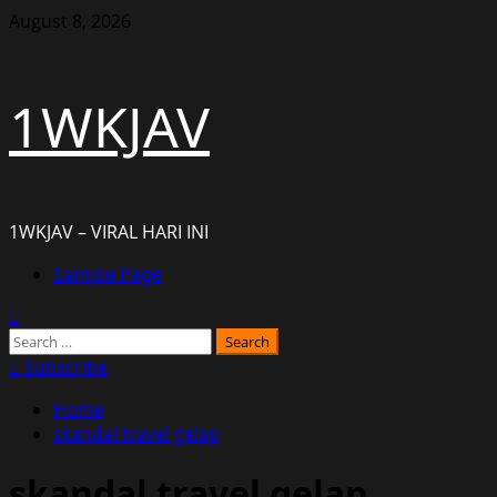
Skip
August 8, 2026
to
content
1WKJAV
1WKJAV – VIRAL HARI INI
Primary
Sample Page
Menu
Search
for:
Subscribe
Home
skandal travel gelap
skandal travel gelap