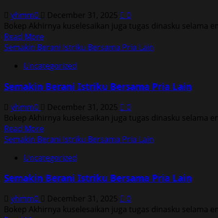
Bersama
yhmm0
December 31, 2025
0
Pria
Bokep Akhirnya kuselesaikan juga tugas dinasku selama e
Lain
Read
Read More
more
Semakin Berani Istriku Bersama Pria Lain
about
Uncategorized
Semakin
Berani
Semakin Berani Istriku Bersama Pria Lain
Istriku
Bersama
yhmm0
December 31, 2025
0
Pria
Bokep Akhirnya kuselesaikan juga tugas dinasku selama e
Lain
Read
Read More
more
Semakin Berani Istriku Bersama Pria Lain
about
Uncategorized
Semakin
Berani
Semakin Berani Istriku Bersama Pria Lain
Istriku
Bersama
yhmm0
December 31, 2025
0
Pria
Bokep Akhirnya kuselesaikan juga tugas dinasku selama e
Lain