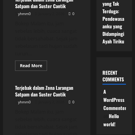
Larangan
yang Tak
Satpam dan Suster Cantik
Satpam
Terduga:
dan
yhmm0
January 2, 2026
0
Suster
Pendewasa
Cantik
Bokep Malam itu, jam
anku yang
sebelas lebih, cuaca sangat
Didampingi
tidak bersahabat. Sejak jam
Ayah Tiriku
sebelasan tadi hujan sudah
turun...
Read
Read More
more
RECENT
Uncategorized
about
Terjebak
COMMENTS
dalam
Zona
Terjebak dalam Zona Larangan
Larangan
A
Satpam dan Suster Cantik
Satpam
dan
WordPress
yhmm0
January 2, 2026
0
Suster
Commenter
Cantik
Bokep Malam itu, jam
on
Hello
sebelas lebih, cuaca sangat
world!
tidak bersahabat. Sejak jam
sebelasan tadi hujan sudah