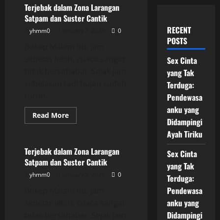
Terjebak dalam Zona Larangan
Satpam dan Suster Cantik
RECENT
yhmm0
January 2, 2026
0
POSTS
Bokep Malam itu, jam
sebelas lebih, cuaca sangat
Sex Cinta
tidak bersahabat. Sejak jam
yang Tak
sebelasan tadi hujan sudah
Terduga:
turun...
Pendewasa
anku yang
Read
Read More
Didampingi
more
Uncategorized
about
Ayah Tiriku
Terjebak
dalam
Zona
Terjebak dalam Zona Larangan
Sex Cinta
Larangan
Satpam dan Suster Cantik
Satpam
yang Tak
dan
yhmm0
January 2, 2026
0
Suster
Terduga:
Cantik
Pendewasa
Bokep Malam itu, jam
anku yang
sebelas lebih, cuaca sangat
Didampingi
tidak bersahabat. Sejak jam