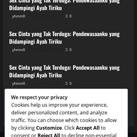
Sex Cinta yang Tak Terduga: Pendewasaanku yang
Didampingi Ayah Tiriku
yhmm0
January 12, 2026
0
Uncategorized
Sex Cinta yang Tak Terduga: Pendewasaanku yang
Didampingi Ayah Tiriku
yhmm0
January 12, 2026
0
Uncategorized
Sex Cinta yang Tak Terduga: Pendewasaanku yang
Didampingi Ayah Tiriku
yhmm0
January 12, 2026
0
Uncategorized
We respect your privacy
Sex Cinta yang Tak Terduga: Pendewasaanku yang
Cookies help us improve your experience,
Didampingi Ayah Tiriku
deliver personalized content, and analyze
yhmm0
January 12, 2026
0
traffic. You can choose which cookies to allow
by clicking
Customize
. Click
Accept All
to
consent or
Reject All
to decline non-essential