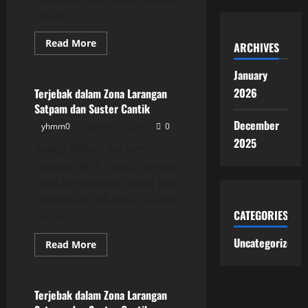
turun...
Read
Read More
ARCHIVES
more
Uncategorized
about
Terjebak
January
dalam
Zona
2026
Terjebak dalam Zona Larangan
Larangan
Satpam dan Suster Cantik
Satpam
dan
December
yhmm0
January 2, 2026
0
Suster
Cantik
2025
Bokep Malam itu, jam
sebelas lebih, cuaca sangat
tidak bersahabat. Sejak jam
sebelasan tadi hujan sudah
CATEGORIES
turun...
Uncategorized
Read
Read More
more
Uncategorized
about
Terjebak
dalam
Zona
Terjebak dalam Zona Larangan
Larangan