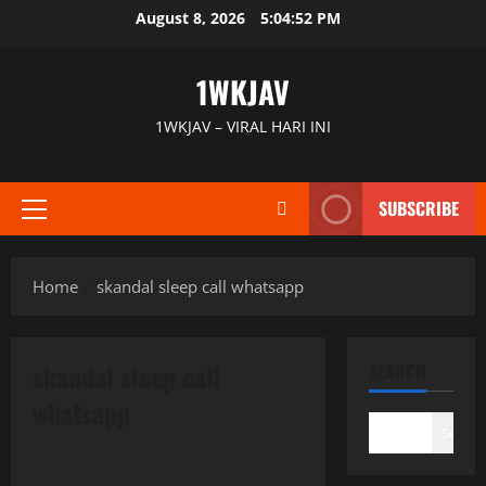
Skip
August 8, 2026
5:04:52 PM
to
content
1WKJAV
1WKJAV – VIRAL HARI INI
SUBSCRIBE
Primary
Menu
Home
skandal sleep call whatsapp
skandal sleep call
SEARCH
whatsapp
Search
Uncategorized