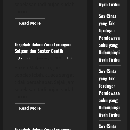
Ayah Tiriku
sebelasan tadi hujan sudah
turun...
Sex Cinta
yang Tak
Read
Read More
more
Uncategorized
Terduga:
about
Terjebak
Pendewasa
dalam
Zona
Terjebak dalam Zona Larangan
anku yang
Larangan
Satpam dan Suster Cantik
Satpam
Didampingi
dan
yhmm0
January 2, 2026
0
Ayah Tiriku
Suster
Cantik
Bokep Malam itu, jam
Sex Cinta
sebelas lebih, cuaca sangat
yang Tak
tidak bersahabat. Sejak jam
Terduga:
sebelasan tadi hujan sudah
Pendewasa
turun...
anku yang
Didampingi
Read
Read More
more
Ayah Tiriku
Uncategorized
about
Terjebak
dalam
Sex Cinta
Zona
Terjebak dalam Zona Larangan