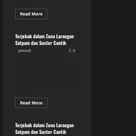
turun...
Read
Read More
more
Uncategorized
about
Terjebak
dalam
Zona
Terjebak dalam Zona Larangan
Larangan
Satpam dan Suster Cantik
Satpam
dan
yhmm0
January 2, 2026
0
Suster
Cantik
Bokep Malam itu, jam
sebelas lebih, cuaca sangat
tidak bersahabat. Sejak jam
sebelasan tadi hujan sudah
turun...
Read
Read More
more
Uncategorized
about
Terjebak
dalam
Zona
Terjebak dalam Zona Larangan
Larangan
Satpam dan Suster Cantik
Satpam