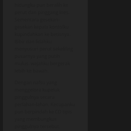
hidungku pun beralih ke
perut dan pinggang Ines.
Sementara gesekan-
gesekan kepala kontolku
kupindahkan ke betisnya.
Bibir dan lidahku
menyusuri perut sekeliling
pusarnya yang putih
mulus. wajahku bergerak
lebih ke bawah.
Dengan nafsu yang
menggelora kupeluk
pinggulnya secara
perlahan-lahan. Kecupanku
pun berpindah ke CD tipis
yang membungkus
pinggulnya tersebut.