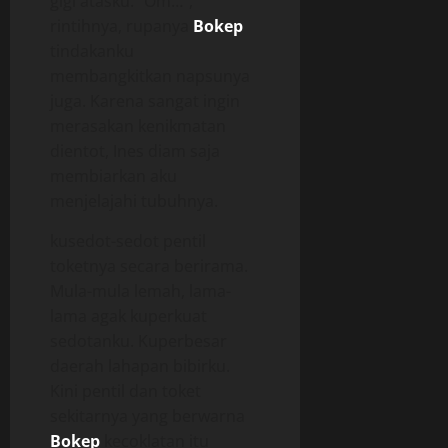
gigi atasku. “Om…”,
rintihnya, rupanya
Bokep
tindakanku
membangkitkan napsunya
juga. Karena sangat ingin
merasakan kenikmatan
dientot, Ines diam saja
membiarkan aku
menjelajahi tubuhnya.
kusedot-sedot pentil
toketnya secara berirama.
Mula-mula lemah, lama-
lama agak kuperkuat
sedotanku. Kuperbesar
daerah lahapan bibirku.
Kini pentil dan toket
sekitarnya yang berwarna
Bokep
kecoklatan itu