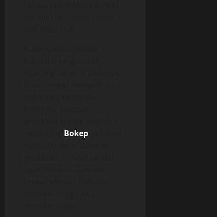
celana pendekku. Kembali
kuciumi dan kujilati paha
dan betis nya.
Kutempelkan kepala
kontolku yang sudah
ngaceng berat di pahanya.
Rasa hangat mengalir dari
paha Ines ke kepala
kontolku. kugesek-
gesekkan kepala kontol di
sepanjang
Bokep
pahanya.
kontolku terus kugesek-
gesekkan di paha sambil
agak kutekan. Semakin
terasa nikmat. Nafsuku
semakin tinggi. Aku
semakin nekat.