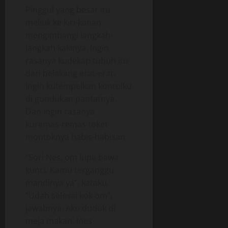
Pinggul yang besar itu
meliuk ke kiri-kanan
mengimbangi langkah-
langkah kakinya. Ingin
rasanya kudekap tubuh itu
dari belakang erat-erat.
Ingin kutempelkan kontolku
di gundukan pantatnya.
Dan ingin rasanya
kuremas-remas toket
montoknya habis-habisan.
“Sori Nes, om lupa bawa
kunci. Kamu terganggu
mandinya ya”, kataku.
“Udah selesai kok om”,
jawabnya. Aku duduk di
meja makan. Ines