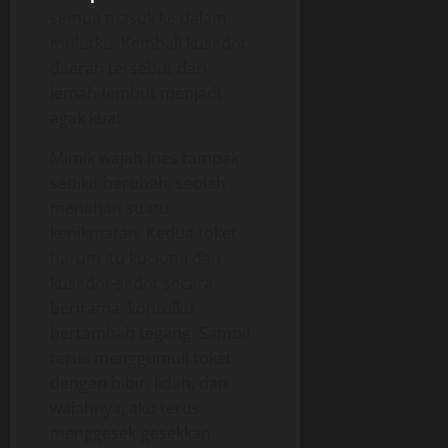
semua masuk ke dalam
mulutku. Kembali kusedot
daerah tersebut dari
lemah-lembut menjadi
agak kuat.
Mimik wajah Ines tampak
sedikit berubah, seolah
menahan suatu
kenikmatan. Kedua toket
harum itu kuciumi dan
kusedot-sedot secara
berirama. kontolku
bertambah tegang. Sambil
terus menggumuli toket
dengan bibir, lidah, dan
wajahnya, aku terus
menggesek-gesekkan