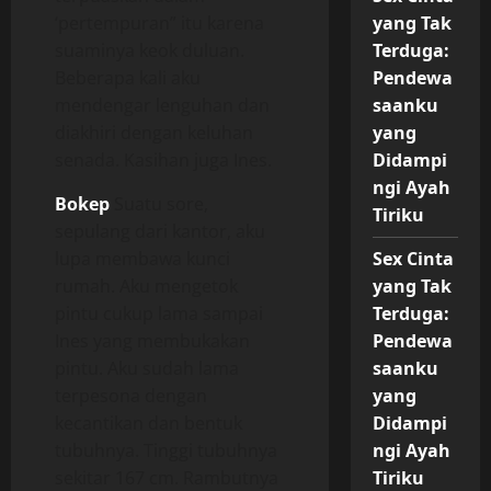
‘pertempuran” itu karena
yang Tak
suaminya keok duluan.
Terduga:
Beberapa kali aku
Pendewa
mendengar lenguhan dan
saanku
diakhiri dengan keluhan
yang
senada. Kasihan juga Ines.
Didampi
ngi Ayah
Bokep
Suatu sore,
Tiriku
sepulang dari kantor, aku
lupa membawa kunci
Sex Cinta
rumah. Aku mengetok
yang Tak
pintu cukup lama sampai
Terduga:
Ines yang membukakan
Pendewa
pintu. Aku sudah lama
saanku
terpesona dengan
yang
kecantikan dan bentuk
Didampi
tubuhnya. Tinggi tubuhnya
ngi Ayah
sekitar 167 cm. Rambutnya
Tiriku