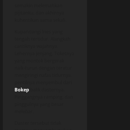
semakin melemahkan
pijitanku, dan akhirnya
kuhentikan sama sekali.
Kupandangi Ines yang
tengah tertidur. Alangkah
cantiknya wajahnya.
Lehernya jenjang. Toketnya
yang montok bergerak
naik-turun dengan teratur
mengiringi nafas tidurnya.
pentilnya menyembul dari
Bokep
balik dasternya.
Pinggangnya ramping, dan
pinggulnya yang besar
melebar.
Daster tersebut tidak