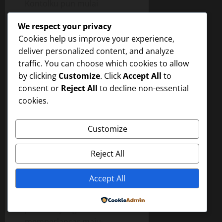
Kontolku pun mulai
melelehkan sedikit cairan.
We respect your privacy
Cairan tersebut
Cookies help us improve your experience,
membasahi belahan toket
deliver personalized content, and analyze
Ines. Oleh gerakan maju-
traffic. You can choose which cookies to allow
mundur kontolku di
by clicking
Customize
. Click
Accept All
to
dadanya yang diimbangi
consent or
Reject All
to decline non-essential
dengan tekanan-tekanan
cookies.
dan remasan-remasan
tanganku di kedua
toketnya, cairan itu
Customize
menjadi teroles rata di
sepanjang belahan
Reject All
dadanya yang menjepit
batang kontolku.
Accept All
Cairan tersebut menjadi
Powered by
pelumas yang
memperlancar maju-