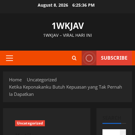
Skip
August 8, 2026
6:25:37 PM
to
content
1WKJAV
1WKJAV – VIRAL HARI INI
SUBSCRIBE
Primary
Menu
Home
Uncategorized
Ketika Keponakanku Butuh Kepuasan yang Tak Pernah
Ia Dapatkan
SEARCH
Uncategorized