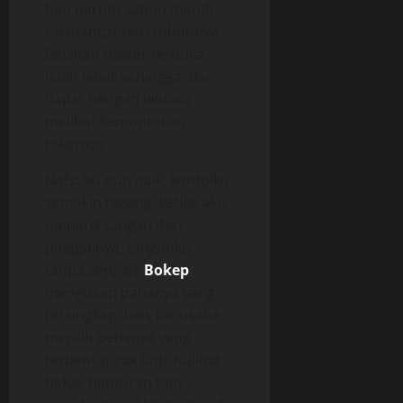
bau harum sabun mandi
memancar dari tubuhnya.
Belahan daster terbuka
lebih lebar sehingga aku
dapat dengan leluasa
melihat kemontokan
toketnya.
Nafsuku pun naik. kontolku
semakin tegang. ketika aku
menarik tangan dari
pinggulnya, tanganku
tanpa sengaja
Bokep
mengusap pahanya yang
tersingkap. Ines berusaha
meraih betisnya yang
terbentur rak tadi. Kulihat
bekas benturan tadi