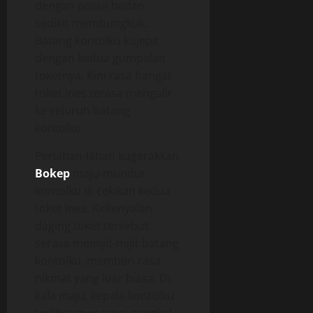
dengan posisi badan
sedikit membungkuk.
Batang kontolku kujepit
dengan kedua gumpalan
toketnya. Kini rasa hangat
toket Ines terasa mengalir
ke seluruh batang
kontolku.
Perlahan-lahan kugerakkan
Bokep
maju-mundur
kontolku di cekikan kedua
toket Ines. Kekenyalan
daging toket tersebut
serasa memijit-mijit batang
kontolku, memberi rasa
nikmat yang luar biasa. Di
kala maju, kepala kontolku