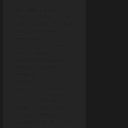
“Nes, kamu gak puas ya
sama suami kamu”, kataku
to the point. Ines tertunduk
malu, mukanya semu
kemerahan.
“Kok om tau sih”, jawabnya
lirih. “Om kan pernah
denger kamu melenguh
awalnya, cuma akhirnya
mengeluh.
Suami kamu cepet
ngecretnya ya”, kataku lagi.
“Iya om, si mas cepet
banget keluarnya. Ines
baru mulai ngerasa enak,
dia udah keluar. Kesel deh