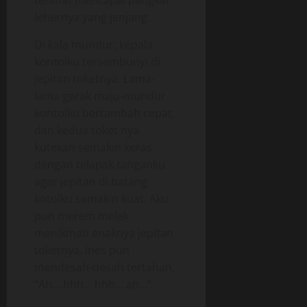
terlihat mencapai pangkal
lehernya yang jenjang.
Di kala mundur, kepala
kontolku tersembunyi di
jepitan toketnya. Lama-
lama gerak maju-mundur
kontolku bertambah cepat,
dan kedua toket nya
kutekan semakin keras
dengan telapak tanganku
agar jepitan di batang
kotolku semakin kuat. Aku
pun merem melek
menikmati enaknya jepitan
toketnya. Ines pun
mendesah-desah tertahan,
“Ah… hhh… hhh… ah…”