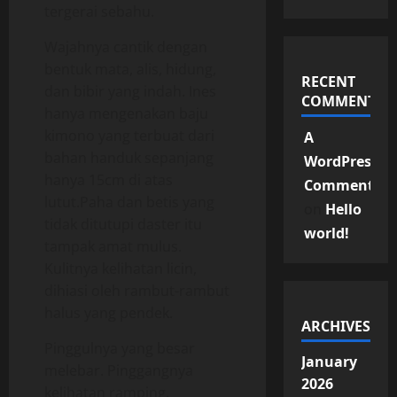
tergerai sebahu.
Wajahnya cantik dengan
bentuk mata, alis, hidung,
RECENT
dan bibir yang indah. Ines
COMMENTS
hanya mengenakan baju
kimono yang terbuat dari
A
bahan handuk sepanjang
WordPress
hanya 15cm di atas
Commenter
lutut.Paha dan betis yang
on
Hello
tidak ditutupi daster itu
world!
tampak amat mulus.
Kulitnya kelihatan licin,
dihiasi oleh rambut-rambut
halus yang pendek.
ARCHIVES
Pinggulnya yang besar
January
melebar. Pinggangnya
2026
kelihatan ramping.