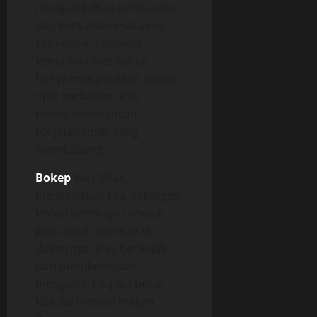
mengambilkan teh buatku
dan kemudian masuk ke
kamarnya. Tak lama
kemudian Ines keluar
hanya mengenakan daster
tipis berbahan licin,
mempertontonkan
tonjolan toket yang
membusung.
Bokep
Ines tidak
mengenakan bra, sehingga
kedua pentilnya tampak
jelas sekali tercetak di
dasternya. Ines beranjak
dari duduknya dan
mengambil toples berisi
kue dari lemari makan.