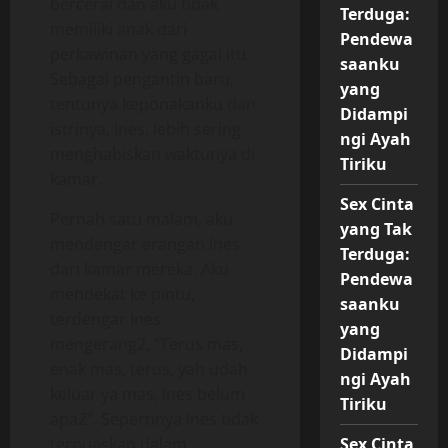
bercerai dan aku tidak
Terduga:
memiliki anak dari
Pendewa
perkawinan yang gagal itu.
saanku
Sebagai pengantin baru,
yang
tentunya keponakanku dan
Didampi
istrinya, Ines, lebih sering
ngi Ayah
menghabiskan waktunya di
Tiriku
kamar.
Sex Cinta
Pernah satu malam, aku
yang Tak
mendengar erangan Ines
Terduga:
dari kamar mereka. Aku
Pendewa
mendekat ke pintu,
saanku
terdengar Ines
yang
mengerang2, “Terus mas,
Didampi
enak mas, terus, yah udah
ngi Ayah
keluar ya mas, Ines belum
Tiriku
apa2″. Sepertinya Ines tidak
terpuaskan dalam
Sex Cinta