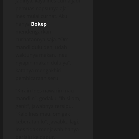
jadinya, kaya Ines cuma jadi
pemuas napsunya aja”,
Ines mulai curhat. Aku
hanya
Bokep
mendengarkan
curhatannya saja. “Om,
mandi dulu deh, udah
waktunya makan. Ines
nyiapin makan dulu ya”,
katanya mengakhiri
pembicaraan seru.
“Kirain Ines nawarin mau
mandiin”, godaku. “Ih si om,
genit”, jawabnya tersipu.
“Kalo Ines mau, om gak
keberatan lo”, jawabku lagi.
Ines tidak menjawab hanya
berlalu ke dapur,