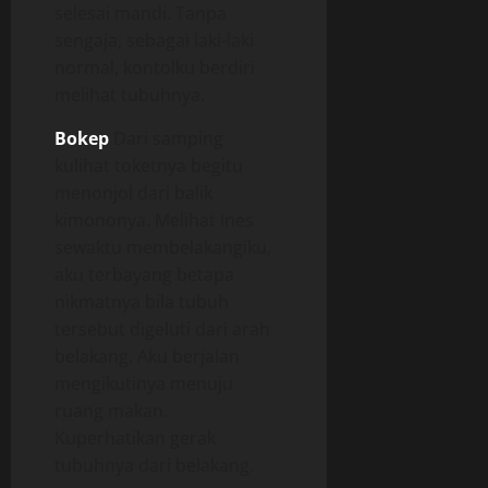
selesai mandi. Tanpa
sengaja, sebagai laki-laki
normal, kontolku berdiri
melihat tubuhnya.
Bokep
Dari samping
kulihat toketnya begitu
menonjol dari balik
kimononya. Melihat Ines
sewaktu membelakangiku,
aku terbayang betapa
nikmatnya bila tubuh
tersebut digeluti dari arah
belakang. Aku berjalan
mengikutinya menuju
ruang makan.
Kuperhatikan gerak
tubuhnya dari belakang.