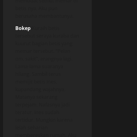
membuat sedikit memar di
betis nya. Aku pun
berusaha membantunya.
Bokep
Kuraih betis
tersebut seraya kuraba dan
kuurut bagian betis yang
memar tersebut. “Pelan
om, sakit”, erangnya lagi.
Lama-lama suaranya
hilang. Sambil terus
memijit betis Ines,
kupandang wajahnya.
Matanya sekarang
terpejam. Nafasnya jadi
teratur. Ines sudah
tertidur. Mungkin karena
lelah seharian
membereskan rumah. Aku