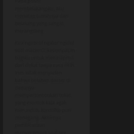
Pada posisi
membelakangiku, aku
menatap tubuhnya dari
belakang yang sangat
merangsang.
Kita ngobrol ngalor ngidul
soal macem2. kesempatan
bagiku untuk menatapnya
dari dekat tanpa rasa risih.
Ines tidak menyadari
bahwa belahan daster di
dadanya
mempertontonkan toket
yang montok kala agak
merunduk. kontolku pun
menegang. Akhirnya
pembicaraan
menyerempet soal sex.