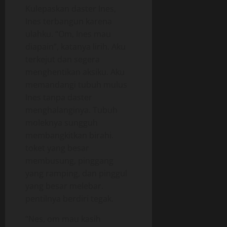
Kulepaskan daster Ines,
Ines terbangun karena
ulahku. “Om, Ines mau
diapain”, katanya lirih. Aku
terkejut dan segera
menghentikan aksiku. Aku
memandangi tubuh mulus
Ines tanpa daster
menghalanginya. Tubuh
moleknya sungguh
membangkitkan birahi.
toket yang besar
membusung, pinggang
yang ramping, dan pinggul
yang besar melebar.
pentilnya berdiri tegak.
“Nes, om mau kasih