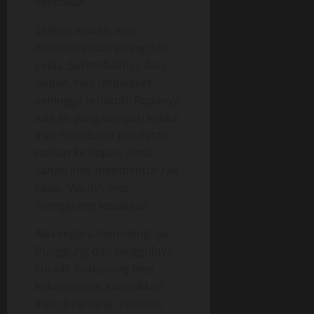
keenakan.
Selesai makan, Ines
membereskan piring dan
gelas. Sekembalinya dari
dapur, Ines terpeleset
sehingga terjatuh. Rupanya
ada air yang tumpah ketika
Ines membawa peralatan
makan ke dapur. Betis
kanan Ines membentur rak
kayu. “Aduh”, Ines
mengerang kesakitan.
Aku segera menolongnya.
Punggung dan pinggulnya
kuraih. Kubopong Ines
kekamarnya. Kuletakkan
Ines di ranjang. Tercium