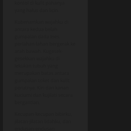
kontol di kulit pahanya
yang halus dan licin.
Kubenamkan wajahku di
antara kedua belah
gumpalan dada Ines.
perlahan-lahan bergerak ke
arah bawah. Kugesek-
gesekkan wajahku di
lekukan tubuh yang
merupakan batas antara
gumpalan toket dan kulit
perutnya. Kiri dan kanan
kuciumi dan kujilati secara
bergantian.
Kecupan-kecupan bibirku,
jilatan-jilatan lidahku, dan
endusan-endusan