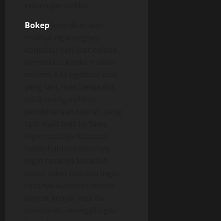
celana pendekku.
Bokep
Ines diam saja
melihat ngacengnya
kontolku dari luar celana
pendekku. Ketika makan
malem, kita ngobrol soal
yang lain, Ines berusaha
tidak mengarahkan
pembicaraan kearah yang
tadi. Kalo Ines tertawa,
ingin rasanya kulumat
habis-habisan bibirnya.
Ingin rasanya kusedot-
sedot toket nya dan ingin
rasanya kuremas-remas
pantat kenyal Ines itu
sampai dia menggila-gila