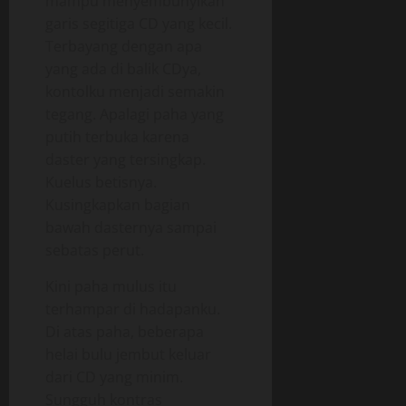
mampu menyembunyikan
garis segitiga CD yang kecil.
Terbayang dengan apa
yang ada di balik CDya,
kontolku menjadi semakin
tegang. Apalagi paha yang
putih terbuka karena
daster yang tersingkap.
Kuelus betisnya.
Kusingkapkan bagian
bawah dasternya sampai
sebatas perut.
Kini paha mulus itu
terhampar di hadapanku.
Di atas paha, beberapa
helai bulu jembut keluar
dari CD yang minim.
Sungguh kontras