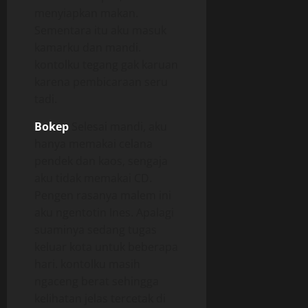
menyiapkan makan.
Sementara itu aku masuk
kamarku dan mandi.
kontolku tegang gak karuan
karena pembicaraan seru
tadi.
Bokep
Selesai mandi, aku
hanya memakai celana
pendek dan kaos, sengaja
aku tidak memakai CD.
Pengen rasanya malem ini
aku ngentotin Ines. Apalagi
suaminya sedang tugas
keluar kota untuk beberapa
hari. kontolku masih
ngaceng berat sehingga
kelihatan jelas tercetak di