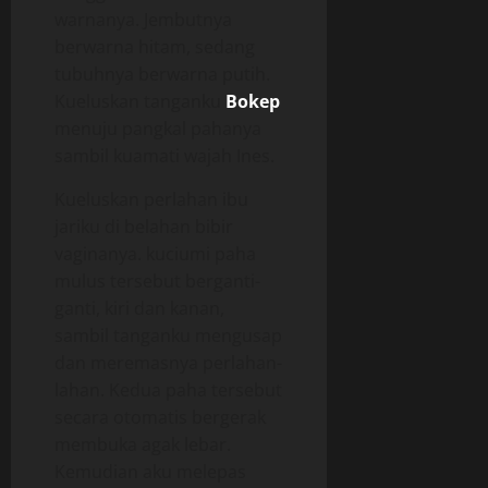
warnanya. Jembutnya
berwarna hitam, sedang
tubuhnya berwarna putih.
Kueluskan tanganku
Bokep
menuju pangkal pahanya
sambil kuamati wajah Ines.
Kueluskan perlahan ibu
jariku di belahan bibir
vaginanya. kuciumi paha
mulus tersebut berganti-
ganti, kiri dan kanan,
sambil tanganku mengusap
dan meremasnya perlahan-
lahan. Kedua paha tersebut
secara otomatis bergerak
membuka agak lebar.
Kemudian aku melepas