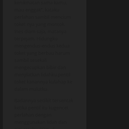
kenikmatan sama kamu,
mau enggak”, kataku
perlahan sambil mencium
toket nya yang montok.
Ines diam saja, matanya
terpejam. Hidungku
mengendus-endus kedua
toket yang berbau harum
sambil sesekali
mengecupkan bibir dan
menjilatkan lidahku.pentil
toket kanannya kulahap ke
dalam mulutku.
Badannya sedikit tersentak
ketika pentil itu kugencet
perlahan dengan
menggunakan lidah dan