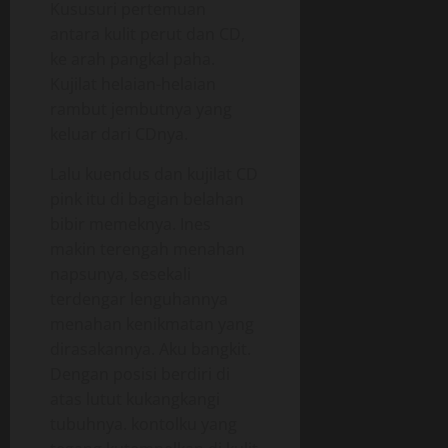
Kususuri pertemuan
antara kulit perut dan CD,
ke arah pangkal paha.
Kujilat helaian-helaian
rambut jembutnya yang
keluar dari CDnya.
Lalu kuendus dan kujilat CD
pink itu di bagian belahan
bibir memeknya. Ines
makin terengah menahan
napsunya, sesekali
terdengar lenguhannya
menahan kenikmatan yang
dirasakannya. Aku bangkit.
Dengan posisi berdiri di
atas lutut kukangkangi
tubuhnya. kontolku yang