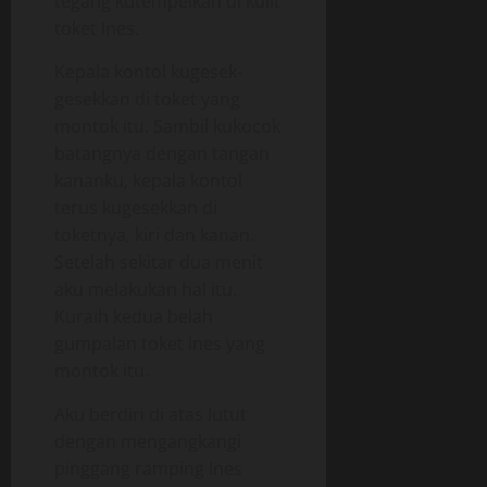
tegang kutempelkan di kulit
toket Ines.
Kepala kontol kugesek-
gesekkan di toket yang
montok itu. Sambil kukocok
batangnya dengan tangan
kananku, kepala kontol
terus kugesekkan di
toketnya, kiri dan kanan.
Setelah sekitar dua menit
aku melakukan hal itu.
Kuraih kedua belah
gumpalan toket Ines yang
montok itu.
Aku berdiri di atas lutut
dengan mengangkangi
pinggang ramping Ines