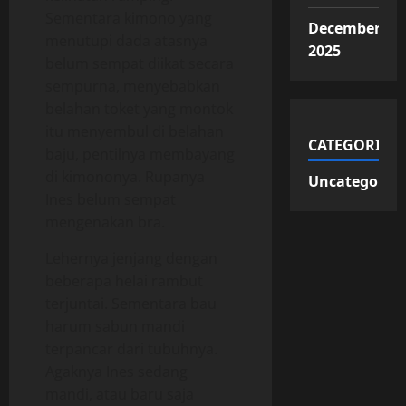
Sementara kimono yang
December
menutupi dada atasnya
2025
belum sempat diikat secara
sempurna, menyebabkan
belahan toket yang montok
itu menyembul di belahan
CATEGORIES
baju, pentilnya membayang
di kimononya. Rupanya
Uncategorize
Ines belum sempat
mengenakan bra.
Lehernya jenjang dengan
beberapa helai rambut
terjuntai. Sementara bau
harum sabun mandi
terpancar dari tubuhnya.
Agaknya Ines sedang
mandi, atau baru saja