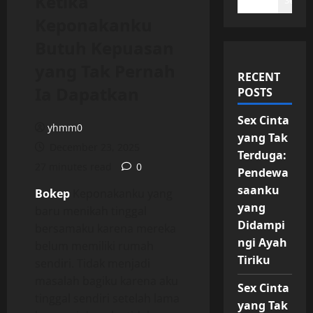
Ketika
Search
Keponakanku
Butuh Kepuasan
yang Tak Pernah
RECENT
Ia Dapatkan
POSTS
Sex Cinta
yhmm0
yang Tak
December 23, 2025
Terduga:
27 minutes read
0
Pendewa
saanku
Bokep
Keponakanku yang
yang
baru menikah tinggal
Didampi
bersamaku karena mereka
ngi Ayah
belum memiliki rumah
Tiriku
sendiri. Tidak menjadi
masalah bagiku karena aku
Sex Cinta
tinggal sendiri setelah lama
yang Tak