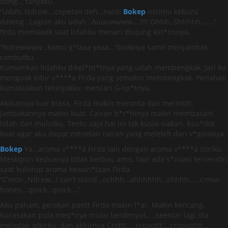
dong…”tanyaku.
“Udah, Ndrew….cepetan deh…nanti
Bokep
istrimu keburu
dateng…Lagian aku udah…Auuuwwww….!!!! Ohhh..Shhhhh…….”
firda memiawik saat lidahku menari diujung klit*risnya.
“Ndrewwww…kamu g*laaa yaaa…”bisiknya samil menjambak
rambutku.
Kumainkan lidahku dikel*nt*tnya yang udah membengkak. Jari ku
menguak bibir v****a Firda yang semakin membengkak. Perlahan
kumasukkan telunjukku, mencari G-sp*tnya.
Akibatnya luar biasa. Firda makin meronta dan merintih.
Jambakannya makin kuat. Cairan b*r*hinya makin membasahi
lidah dan mulutku. Tentu saja hal ini tak kusia-siakan. Kus*dot
kuat agar aku dapat menelan cairan yang meleleh dari v*ginanya.
Bokep
Ya…aroma v****a Firda lain dengan aroma v****a istriku.
Meskipun keduanya tidak berbau amis, tapi ada s*nsasi tersendiri
saat kuhirup aroma kewan*taan Firda.
“C’mon..Ndrew…I can’t stand…ochhh…ahhhhhh…shhhh……c’mon
honey….quick…quick….”
Aku paham, gerakan pantt Firda makin l*ar. Makin kencang.
Kurasakan pula meq*nya mulai berdenyut…..seentar lagi dia
meledak, pikirku. dan akhirnya Crottt…..crooottt….crooootttt…