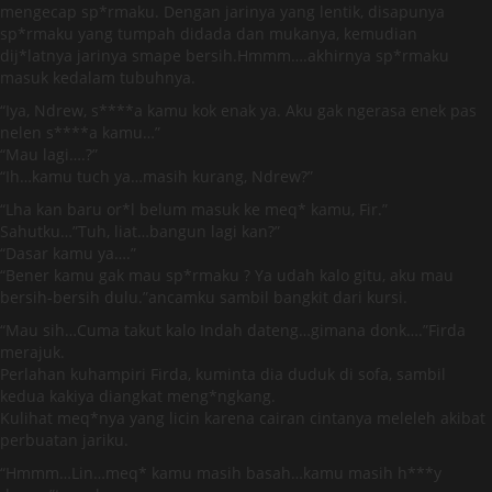
mengecap sp*rmaku. Dengan jarinya yang lentik, disapunya
sp*rmaku yang tumpah didada dan mukanya, kemudian
dij*latnya jarinya smape bersih.Hmmm….akhirnya sp*rmaku
masuk kedalam tubuhnya.
“Iya, Ndrew, s****a kamu kok enak ya. Aku gak ngerasa enek pas
nelen s****a kamu…”
“Mau lagi….?”
“Ih…kamu tuch ya…masih kurang, Ndrew?”
“Lha kan baru or*l belum masuk ke meq* kamu, Fir.”
Sahutku…”Tuh, liat…bangun lagi kan?”
“Dasar kamu ya….”
“Bener kamu gak mau sp*rmaku ? Ya udah kalo gitu, aku mau
bersih-bersih dulu.”ancamku sambil bangkit dari kursi.
“Mau sih…Cuma takut kalo Indah dateng…gimana donk….”Firda
merajuk.
Perlahan kuhampiri Firda, kuminta dia duduk di sofa, sambil
kedua kakiya diangkat meng*ngkang.
Kulihat meq*nya yang licin karena cairan cintanya meleleh akibat
perbuatan jariku.
“Hmmm…Lin…meq* kamu masih basah…kamu masih h***y