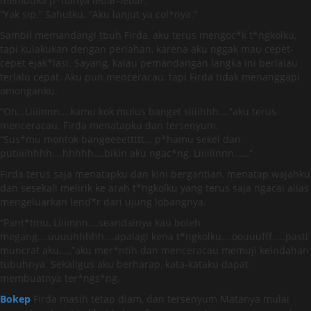
membuka p*hanya lebar-lebar.
“Yak sip.” Sahutku. “Aku lanjut ya col*nya.”
Sambil memandangi tbuh Firda, aku terus mengoc*k t*ngkolku,
tapi kulakukan dengan perlahan, karena aku nggak mau cepet-
cepet ejak*lasi. Sayang, kalau pemandangan langka ini berlalau
terlalu cepat. Aku pun menceracau, tapi Firda tidak menanggapi
omonganku.
“Oh…Liiiinnn….kamu kok mulus banget siiiihhh….”aku terus
menceracau. Firda menatapku dan tersenyum.
“Sus*mu montok bangeeeettttt… p*hamu sekel dan
putiiiihhhh….hhhhh….bikin aku ngac*ng, Liiiiiinnn……”
Firda terus saja menatapku dan kini bergantian, menatap wajahku
dan sesekali melirik ke arah t*ngkolku yang terus saja ngacai alias
mengeluarkan lend*r dari ujung lobangnya.
“Pant*tmu, Liiiinnn….seandainya kau boleh
megang….uuuuhhhhh….apalagi kena t*ngkolku….oouuufff…..pasti
muncrat aku….,”aku mer*ntih dan menceracau memuji keindahan
tubuhnya. Sekaligus aku berharap, kata-kataku dapat
membuatnya ter*ngs*ng.
Bokep
Firda masih tetap diam, dan tersenyum Matanya mulai