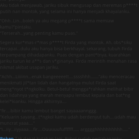
Aku tidak menjawab, jariku sibuk mengusap dan meremas p****t
putih nan montok, yang selama ini hanya menjadi khayalanku.
“Ohh..Lin…boleh ya aku megang p****t sama memiaw
kamu?”pintaku.
“Terserah…yang penting kamu puas.”
Segera kur*mas-r*mas p****t Firda yang montok. Ah, obs*siku
tercapai…dulu aku hanya bisa berkhayal, sekarang, tubuh Firda
terpampang dihadapanku. Puas dengan pant*tnya, kuarahkan
jariku turun ke a**s dan v*ginanya. Firda merintih menahan rasa
nikmat akibat usapan jariku.
“Achh…Liiiinn…enak bangeeeeett….sssshhh…….”aku menceracau
menikmati jil*tan lidah dan hangatnya mulut Firda saat
meng*nyot t*ngkolku. Betul-betul mengga*rahkan melihat bibir
dan lidahnya yang merah menyapu lembut kepala dan bat*ng
kelel*kianku. Hingga akhirnya….
“fir….bibir kamu lembut banget sayaaaannggg.
“Keluarin sayang…t*ngkol kamu udah berdenyut tuh….udah mau
muncrat yaaa….”
“I…iiy…iiyyaaa….fir….Ouuuuufuffffff….. argggghhhhhhhhhh…..”
Bokep
Tak dapat kutahan lagi. Bobol sudah pertahananku.