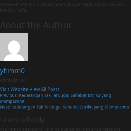
AAaaaaahhhhhhh Firda berteriak dengan keras sampai terkulai
lemas di sofa.
About the Author
yhmm0
Administrator
Visit Website
View All Posts
Post
Previous:
Kedatangan Tak Terduga: Sahabat Istriku yang
Mempesona
navigation
Next:
Kedatangan Tak Terduga: Sahabat Istriku yang Mempesona
Leave a Reply
Your email address will not be published.
Required fields are