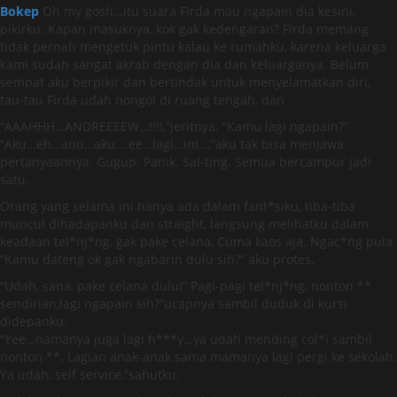
Bokep
Oh my gosh…itu suara Firda mau ngapain dia kesini,
pikirku. Kapan masuknya, kok gak kedengaran? Firda memang
tidak pernah mengetuk pintu kalau ke rumahku, karena keluarga
kami sudah sangat akrab dengan dia dan keluarganya. Belum
sempat aku berpikir dan bertindak untuk menyelamatkan diri,
tau-tau Firda udah nongol di ruang tengah, dan
“AAAHHH…ANDREEEEW…!!!!,”jeritnya. “Kamu lagi ngapain?”
“Aku…eh…anu…aku….ee…lagi…ini…,”aku tak bisa menjawa
pertanyaannya. Gugup. Panik. Sal-ting. Semua bercampur jadi
satu.
Orang yang selama ini hanya ada dalam fant*siku, tiba-tiba
muncul dihadapanku dan straight, langsung melihatku dalam
keadaan tel*nj*ng, gak pake celana, Cuma kaos aja. Ngac*ng pula.
“Kamu dateng ok gak ngabarin dulu sih?” aku protes.
“Udah, sana, pake celana dulu!” Pagi-pagi tel*nj*ng, nonton **
sendirian,lagi ngapain sih?”ucapnya sambil duduk di kursi
didepanku.
“Yee…namanya juga lagi h***y…ya udah mending col*i sambil
nonton **. Lagian anak-anak sama mamanya lagi pergi ke sekolah.
Ya udah, self service,”sahutku.