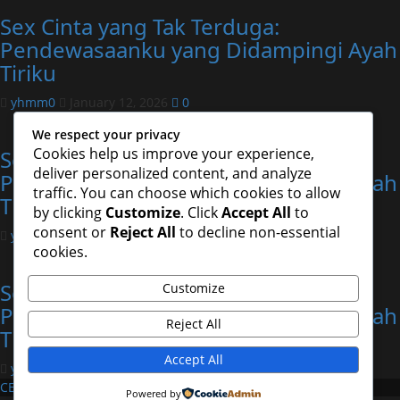
Sex Cinta yang Tak Terduga:
Pendewasaanku yang Didampingi Ayah
Tiriku
yhmm0
January 12, 2026
0
Uncategorized
We respect your privacy
Cookies help us improve your experience,
Sex Cinta yang Tak Terduga:
deliver personalized content, and analyze
Pendewasaanku yang Didampingi Ayah
traffic. You can choose which cookies to allow
Tiriku
by clicking
Customize
. Click
Accept All
to
consent or
Reject All
to decline non-essential
yhmm0
January 12, 2026
0
cookies.
Uncategorized
Sex Cinta yang Tak Terduga:
Customize
Pendewasaanku yang Didampingi Ayah
Reject All
Tiriku
Accept All
yhmm0
January 12, 2026
0
CERDAS4D
Powered by