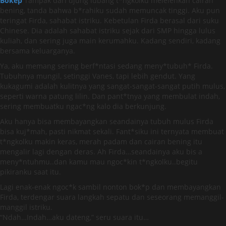
Bokep
Tampak dari ujung lubang t*ngkolku melelehkan cairan
bening, tanda bahwa b*rahiku sudah memuncak tinggi. Aku pun
teringat Firda, sahabat istriku. Kebetulan Firda berasal dari suku
Chinese. Dia adalah sahabat istriku sejak dari SMP hingga lulus
kuliah, dan sering juga main kerumahku. Kadang sendiri, kadang
bersama keluarganya.
Ya, aku memang sering berf*ntasi sedang meny*tubuh* Firda.
Tubuhnya mungil, setinggi Vanes, tapi lebih gendut. Yang
kukagumi adalah kulitnya yang sangat-sangat-sangat putih mulus,
seperti warna patung lilin. Dan pant*tnya yang membulat indah,
sering membuatku ngac*ng kalo dia berkunjung.
Aku hanya bisa membayangkan seandainya tubuh mulus Firda
bisa kuj*mah, pasti nikmat sekali. Fant*siku ini ternyata membuat
t*ngkolku makin keras, merah padam dan cairan bening itu
mengalir lagi dengan deras. Ah Firda…seandainya aku bis a
meny*ntuhmu..dan kamu mau ngoc*kin t*ngkolku..begitu
pikiranku saat itu.
Lagi enak-enak ngoc*k sambil nonton bok*p dan membayangkan
Firda, terdengar suara langkah sepatu dan seseorang memanggil-
manggil istriku.
“Ndah…Indah…aku dateng,” seru suara itu…