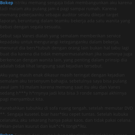
Bokep
Istriku memang sengaja tidak membangunkan aku karena
tadi malam aku pulang jam 4 pagi sampai rumah. Karena
memang pekerjaanku sebagai auditor selalu dikejar target
laporan, beruntung dalam teamku bekerja ada satu wanita yang
bebas dengan segala sesuatu,
Sebut saja Vanes dialah yang semalam memberikan service
kepadaku untuk mengurangi keteganganku dalam bekerja,
menurut dia bers*tubuh dengan orang lain bukan hal tabu lagi
buat dia karena dia tidak mempermasalahkan jika suaminya juga
berkencan dengan wanita lain, yang penting dalam prinsip dia
adalah tidak lihat langsung saat kejadian tersebut.
Aku yang masih enak dikasur masih teringat dengan kejadian
semalam aku tersenyum bahagia, sebetulnya saya bisa pulang
awal jam 10 malam karena memang saat itu aku dan Vanes
sedang h***y h*rnynya jadi kita bisa 3 ronde sampai akhirnya
pagi menyambut kita.
Kurebahkan tubuhku di sofa ruang tengah, setelah memutar DVD
**. Sengaja kusetel, biar hasr*tku cepet tuntas. Setelah kubuka
celanaku, aku sekarang hanya pakai kaos, dan tidak pakai celana.
Pelan-pelan kuurut dan kuk*c*k tongk*lku.