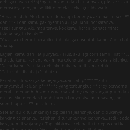
deh, gak usah tel*nj*ng. Kan kamu dah liat punyaku, please?” aku
merayunya dengan sedikit memelas sekaligus khawatir.
“Hm…fine deh. Aku bantuin deh…tapi bener ya, aku masih pake **
dan **ku dan kamu gak nyentuh aku ya. Janji lho,”katanya.
“Tapi, tunggu. Aku mau tanya, kok kamu berani banget minta
tolong begitu ke aku?”
“Yaaa…aku berani-beraniin…toh aku gak nyentuh kamu, Cuma liat
doang.
Lagian, kamu dah liat punyaku? Trus, aku lagi col*i sambil liat **…
lha ada kamu, kenapa gak minta tolong aja, liat yang asli?”kilahku.
“Dasar kamu. Ya udah deh, aku buka baju di kamar dulu.”
“Gak usah, disini aja,”sahutku.
Perlahan, dibukanya kemejanya…dan…ah p******a itu
menyembul keluar. p******a yang terbungkus ** s*xy berwarna
merah…menambah kontras warna kulitnya yang sangat putih dan
mulus. Aku menelan ludah karena hanya bisa membayangkan
seperti apa isi ** merah itu.
Setelah itu, diturunkannya zip celana jeansnya, dan dibukanya
kancing celananya. Perlahan, diturunkannya jeansnya…sedikit ada
keraguan di wajahnya. Tapi akhirnya, celana itu terlepas dari kaki
yang dibungkusnya. Wow…aku terbelalak melihatnya.