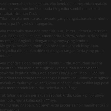
seolah menahan kenikmatan. Aku kembali memejamkan mataku
dan meneruskan koc*kan pada t*ngkolku sambil menikmati
rintihan-rintihan Firda.
Tiba-tiba aku merasa ada sesuatu yang hangat…basah…lembut…
menerpa t*ngkol dan tanganku.
Aku membuka mata dan terpekik. “Lin…kamu…,”leherku tercekat.
“Aku nggak tega liat kamu menderita, Ndrew,”sahut Firda sambil
membelai t*ngkolku dengan tangannya yang lembut.
My gosh…perlahan impin dan obs*siku menjadi kenyataan.
t*ngkolku dibelai dan dik*cok dengan tangan Firda yang putih
mulus.
Aku mendesis dan membelai rambut Firda. Kemudian secara
spontan Firda menj*lat t*ngkolku yang sudah bener-bener
sewarna kepiting rebus dan sekeras kayu. Dan…hap…! Sebuah
kejadian tak terduga tetapi sangat kunantikan…akhirnya t*ngkolku
masuk ke mulutnya. Ya, t*ngkolku dih*sap Firda. Sedikit lagi pasti
aku memperoleh lebih dari sekedar cunil*ngis.
Tak tahan dengan perlakuan sepihak Firda, kutarik pinggulnya
dan buru-buru kulepaskan **nya.
“Kamu mau ngapain, Ndrew?” Firda protes sambil menghentikan
his*pannya.