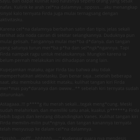
sayu, dan dapat kulihat kalo nafasnya seperti orang yang sesak
nafas. Kulirik ke arah cel*na dalamnya…oppsss….aku menangkap
sinyal kalo ternyata Firda juga mulai ternagsang dengan
aktivitasku.
Karena cel*na dalamnya berbahan satin dan tipis, jelas sekali
terlihat ada noda cairan di sekitar selangkannya. Duduknya pun
mulai gelisah. Tangannya mulai mer*ba d*danya, dan tangan
yang satunya turun mer*ba p*ha dan sel*ngk*ngannya. Tapi
Firda nampak ragu untuk melakukannya. Mungkin karena ia
belum pernah melakukan ini dihadapan orang lain.
Kupejamkan mataku, agar Firda tau bahwa aku tidak
memperhatikan aktivitasku. Dan benar saja…setelah beberapa
saat, aku membuka sedikit mataku, kulihat tangan kiri Firda
mer*mas pay*daranya dan owww…** sebelah kiri ternyata sudah
diturunkan.
Astagaaa..!!! p****g itu merah sekali…tegak meng*cung. Meski
sudah melahirkan, dan memiliki satu anak, kuakui, p******a Firda
lebih bagus dan kencang dibandingkan Vanes. Kulihat tangan kiri
Firda memilin-milin put*ngnya, dan tangan kanannya ternyata
telah menyusup ke dalam cel*na dalamnya.
“Sssshh….oofff….hhhhhh…..:” Kudengar suara nya mendesis