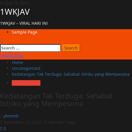
Skip
August 8, 2026
to
1WKJAV
content
1WKJAV – VIRAL HARI INI
Primary
Sample Page
Menu
Search
for:
Subscribe
Home
Uncategorized
Kedatangan Tak Terduga: Sahabat Istriku yang Mempesona
Uncategorized
Kedatangan Tak Terduga: Sahabat
Istriku yang Mempesona
yhmm0
December 20, 2025
11 minutes read
0