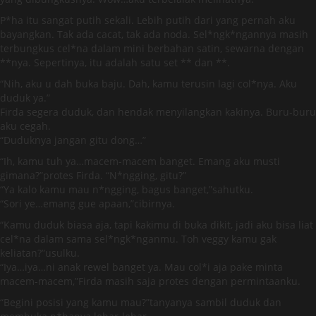
P*ha itu sangat putih sekali. Lebih putih dari yang pernah aku
bayangkan. Tak ada cacat, tak ada noda. Sel*ngk*ngannya masih
terbungkus cel*na dalam mini berbahan satin, sewarna dengan
**nya. Sepertinya, itu adalah satu set ** dan **.
“Nih, aku u dah buka baju. Dah, kamu terusin lagi col*nya. Aku
duduk ya.”
Firda segera duduk, dan hendak menyilangkan kakinya. Buru-buru
aku cegah.
“Duduknya jangan gitu dong…”
“Ih, kamu tuh ya…macem-macem banget. Emang aku musti
gimana?”protes Firda. “N*ngging, gitu?”
“Ya kalo kamu mau n*ngging, bagus banget,”sahutku.
“Sori ye…emang gue apaan,”cibirnya.
“Kamu duduk biasa aja, tapi kakimu di buka dikit, jadi aku bisa liat
cel*na dalam sama sel*ngk*nganmu. Toh veggy kamu gak
keliatan?”usulku.
“Iya…iya…ni anak rewel banget ya. Mau col*i aja pake minta
macem-macem,”Firda masih saja protes dengan permintaanku.
“Begini posisi yang kamu mau?”tanyanya sambil duduk dan