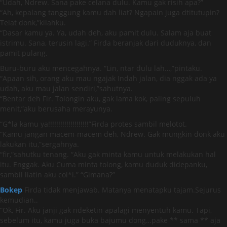
“Udah, Ndrew. Sana pake celana dulu. Kamu gak risih apa?”
“Ah, kepalang tanggung kamu dah liat? Ngapain juga dtitutupin?
Telat donk,”kilahku.
“Dasar kamu ya. Ya, udah deh, aku pamit dulu. Salam aja buat
istrimu. Sana, terusin lagi.” Firda beranjak dari duduknya, dan
pamit pulang.
Buru-buru aku mencegahnya. “Lin, ntar dulu lah…,”pintaku.
“Apaan sih, orang aku mau ngajak Indah jalan, dia nggak ada ya
udah, aku mau jalan sendiri,”sahutnya.
“Bentar deh Fir. Tolongin aku, gak lama kok, paling sepuluh
menit,”aku berusaha merayunya.
“G*la kamu ya!!!!!!!!!!!!!!!!!!!!”Firda protes sambil melotot.
“Kamu jangan macem-macem deh, Ndrew. Gak mungkin donk aku
lakukan itu,”sergahnya.
“fir,”sahutku tenang. “Aku gak minta kamu untuk melakukan hal
itu. Enggak. Aku Cuma minta tolong, kamu duduk didepanku,
sambil liatin aku col*i.” “Gimana?”
Bokep
Firda tidak menjawab. Matanya menatapku tajam.Sejurus
kemudian..
“Ok, Fir. Aku janji gak ndeketin apalagi menyentuh kamu. Tapi,
sebelum itu, kamu juga buka bajumu dong…pake ** sama ** aja