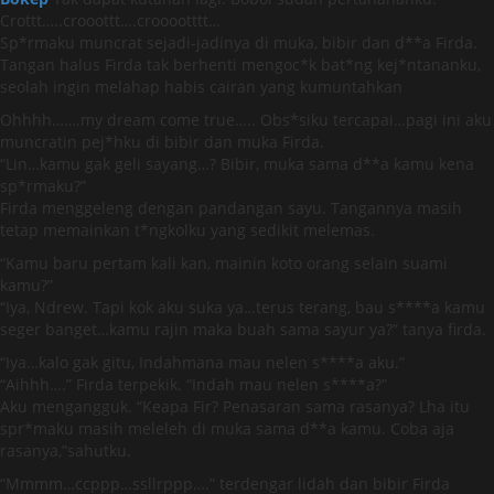
Crottt…..crooottt….crooootttt…
Sp*rmaku muncrat sejadi-jadinya di muka, bibir dan d**a Firda.
Tangan halus Firda tak berhenti mengoc*k bat*ng kej*ntananku,
seolah ingin melahap habis cairan yang kumuntahkan
Ohhhh…….my dream come true….. Obs*siku tercapai…pagi ini aku
muncratin pej*hku di bibir dan muka Firda.
“Lin…kamu gak geli sayang…? Bibir, muka sama d**a kamu kena
sp*rmaku?”
Firda menggeleng dengan pandangan sayu. Tangannya masih
tetap memainkan t*ngkolku yang sedikit melemas.
“Kamu baru pertam kali kan, mainin koto orang selain suami
kamu?”
“Iya, Ndrew. Tapi kok aku suka ya…terus terang, bau s****a kamu
seger banget…kamu rajin maka buah sama sayur ya?” tanya firda.
“Iya…kalo gak gitu, Indahmana mau nelen s****a aku.”
“Aihhh….” Firda terpekik. “Indah mau nelen s****a?”
Aku mengangguk. “Keapa Fir? Penasaran sama rasanya? Lha itu
spr*maku masih meleleh di muka sama d**a kamu. Coba aja
rasanya,”sahutku.
“Mmmm…ccppp…ssllrppp….” terdengar lidah dan bibir Firda