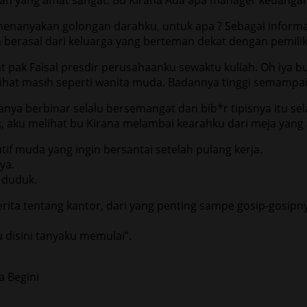
nanyakan golongan darahku, untuk apa ? Sebagai informas
berasal dari keluarga yang berteman dekat dengan pemili
t pak Faisal presdir perusahaanku sewaktu kuliah. Oh iya 
erlihat masih seperti wanita muda. Badannya tinggi semampa
nya berbinar selalu bersemangat dan bib*r tipisnya itu se
x, aku melihat bu Kirana melambai kearahku dari meja yang 
if muda yang ingin bersantai setelah pulang kerja.
ya.
 duduk.
rita tentang kantor, dari yang penting sampe gosip-gosipny
 disini tanyaku memulai”.
a Begini