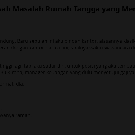
Kisah Masalah Rumah Tangga yang 
ng. Baru sebulan ini aku pindah kantor, alasannya klasik,
heran dengan kantor baruku ini, soalnya waktu wawancara du
ggi lagi, tapi aku sadar diri, untuk posisi yang aku tempati 
i Bu Kirana, manager keuangan yang dulu menyetujui gaji ya
ormati dia.
.
nyanya ramah.