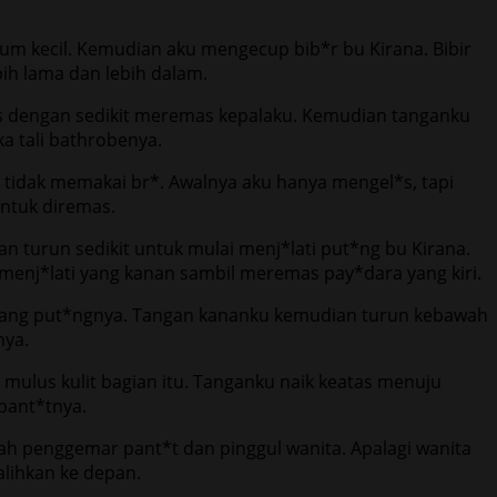
um kecil. Kemudian aku mengecup bib*r bu Kirana. Bibir
bih lama dan lebih dalam.
as dengan sedikit meremas kepalaku. Kemudian tanganku
a tali bathrobenya.
tidak memakai br*. Awalnya aku hanya mengel*s, tapi
ntuk diremas.
turun sedikit untuk mulai menj*lati put*ng bu Kirana.
menj*lati yang kanan sambil meremas pay*dara yang kiri.
t kencang put*ngnya. Tangan kananku kemudian turun kebawah
nya.
ulus kulit bagian itu. Tanganku naik keatas menuju
pant*tnya.
lah penggemar pant*t dan pinggul wanita. Apalagi wanita
alihkan ke depan.