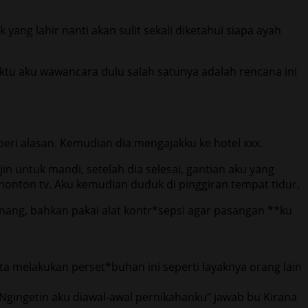
ang lahir nanti akan sulit sekali diketahui siapa ayah
ktu aku wawancara dulu salah satunya adalah rencana ini
i alasan. Kemudian dia mengajakku ke hotel xxx.
in untuk mandi, setelah dia selesai, gantian aku yang
onton tv. Aku kemudian duduk di pinggiran tempat tidur.
nang, bahkan pakai alat kontr*sepsi agar pasangan **ku
ta melakukan perset*buhan ini seperti layaknya orang lain
 Ngingetin aku diawal-awal pernikahanku” jawab bu Kirana