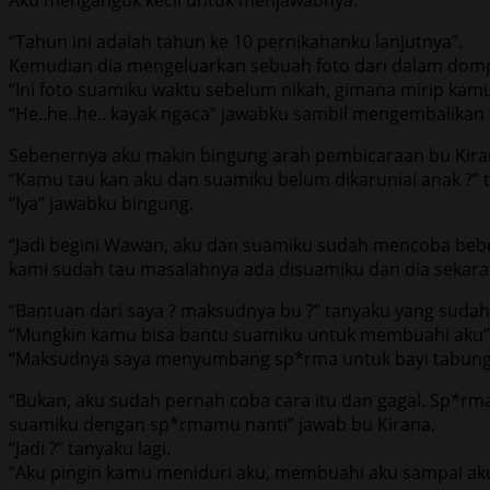
“Tahun ini adalah tahun ke 10 pernikahanku lanjutnya”.
Kemudian dia mengeluarkan sebuah foto dari dalam dom
“Ini foto suamiku waktu sebelum nikah, gimana mirip kamu
“He..he..he.. kayak ngaca” jawabku sambil mengembalikan 
Sebenernya aku makin bingung arah pembicaraan bu Kira
“Kamu tau kan aku dan suamiku belum dikaruniai anak ?” t
“Iya” jawabku bingung.
“Jadi begini Wawan, aku dan suamiku sudah mencoba bebe
kami sudah tau masalahnya ada disuamiku dan dia sekaran
“Bantuan dari saya ? maksudnya bu ?” tanyaku yang suda
“Mungkin kamu bisa bantu suamiku untuk membuahi aku” 
“Maksudnya saya menyumbang sp*rma untuk bayi tabung i
“Bukan, aku sudah pernah coba cara itu dan gagal. Sp*rma
suamiku dengan sp*rmamu nanti” jawab bu Kirana.
“Jadi ?” tanyaku lagi.
“Aku pingin kamu meniduri aku, membuahi aku sampai aku