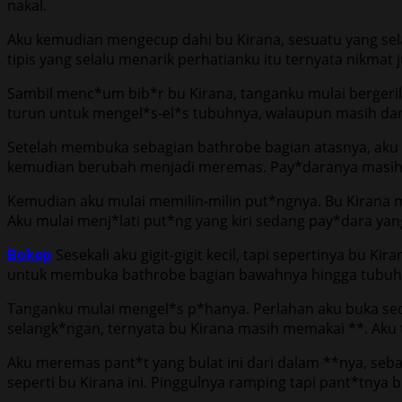
nakal.
Aku kemudian mengecup dahi bu Kirana, sesuatu yang sela
tipis yang selalu menarik perhatianku itu ternyata nikmat 
Sambil menc*um bib*r bu Kirana, tanganku mulai berger
turun untuk mengel*s-el*s tubuhnya, walaupun masih dari
Setelah membuka sebagian bathrobe bagian atasnya, aku 
kemudian berubah menjadi meremas. Pay*daranya masih ke
Kemudian aku mulai memilin-milin put*ngnya. Bu Kirana m
Aku mulai menj*lati put*ng yang kiri sedang pay*dara ya
Bokep
Sesekali aku gigit-gigit kecil, tapi sepertinya bu
untuk membuka bathrobe bagian bawahnya hingga tubuhn
Tanganku mulai mengel*s p*hanya. Perlahan aku buka sedi
selangk*ngan, ternyata bu Kirana masih memakai **. Aku 
Aku meremas pant*t yang bulat ini dari dalam **nya, seba
seperti bu Kirana ini. Pinggulnya ramping tapi pant*tnya