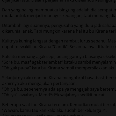
Dan yang paling membuatku bingung adalah dia sempat me
muda untuk menjadi manager keuangan, tapi memang dia 
Ditambah lagi suaminya, pengusaha yang dulu jadi sahaba
dikaruniai anak. Tapi mungkin karena hal itu bu Kirana t
Kulitnya kuning langsat dengan rambut lurus sebahu. Mata
dapat mewakili bu Kirana “Cantik”. Sesampainya di kafe xx
Kafe itu memang agak sepi, pelanggannya biasanya eksekut
“Sore bu, maaf agak terlambat” kataku sambil menyalamin
“Oh gak pa-pa” kata bu Kirana sambil mempersilakkan aku
Selanjutnya aku dan bu Kirana mengobrol basa-basi, berce
akhirnya aku mengajukan pertanyaan.
“Oh iya bu, sebenernya ada apa ya mengajak saya bertemu
“Oh iya” jawabnya. Mend*d*k wajahnya sedikit pucat.
Beberapa saat ibu Kirana terdiam. Kemudian mulai berkat
“Wawan, kamu tau kan kalo aku sudah berkeluarga ?”.
Aku menganguk kecil untuk menjawabnya.