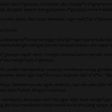
eluar dari v*ginanya. Kemudian aku mengel*s v*ginanya men
nya diangkat seperti mengantarkan v*ginanya untuk melahap
 semakin keras. Aku turun kebawah, ingin menj*lat v*ginan
bu Kirana.
u lebarkan p*hanya sehingga selangk*ngannya terbuka leba
na memandangku dengan penuh harapan supaya aku cepat 
 V*ginanya masih seret, mungkin karena belum pernah mel
en*sku mengh*jam v*ginanya.
*ntih sambil memejamkan matanya menikmati setiap geseka
esekan keras agar pay*daranya tergesek oleh d*d*ku. “Mas 
ya. Sebenernya aku agak cemburu, tapi aku pikir-pikir le
waktu bers*tubuh dengan suaminya.
n membantu dorongan pen*sku agar lebih kuat mengh*jam v
g aku bisa menikmati tubuh molek bu Kirana yang sangat ah