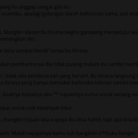
ang ku anggap sangat gila itu.
suamiku, apalagi golongan darah kaKiranan sama, jadi anak y
i. Mungkin alasan bu Kirana begitu gampang menyetujui wa
nenangkan diri.
r kota sampai besok”.tanya bu Kirana.
n pembantunya dia tidak pulang malam itu sambil member
 tidak ada pembicaraan yang berarti. Bu Kirana langsung ij
 bu Kirana yang hanya memakai bathrobe tiduran sambil men
. Soalnya biasanya aku ** tujuannya cuma untuk senang-se
pat untuk naik ketempat tidur.
ungkin tujuan kita supaya ibu bisa hamil, tapi apa bisa ki
durin. Malah sejujurnya kamu tuh bangkitin n*fsuku banget.