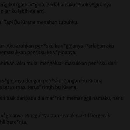
gikuti garis v*gina. Perlahan aku t*suk v*ginanya
 jariku lebih dalam.
ya. Tapi Bu Kirana menahan tubuhku.
r. Aku arahkan pen*sku ke v*ginanya. Perlahan aku
memasukkan pen*sku ke v*ginanya.
ahirkan. Aku mulai mengeluar masukkan pen*sku dari
n v*ginanya dengan pen*sku. Tangan bu Kirana
terus mas, terus” rintih bu Kirana.
bih baik daripada dia mer*ntih memanggil namaku, nanti
*ginanya. Pinggulnya pun semakin aktif bergerak
li berc*nta.