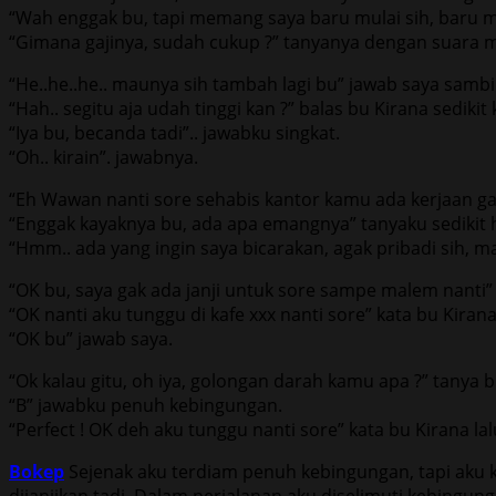
“Wah enggak bu, tapi memang saya baru mulai sih, baru me
“Gimana gajinya, sudah cukup ?” tanyanya dengan suara
“He..he..he.. maunya sih tambah lagi bu” jawab saya sambi
“Hah.. segitu aja udah tinggi kan ?” balas bu Kirana sedikit 
“Iya bu, becanda tadi”.. jawabku singkat.
“Oh.. kirain”. jawabnya.
“Eh Wawan nanti sore sehabis kantor kamu ada kerjaan gak
“Enggak kayaknya bu, ada apa emangnya” tanyaku sedikit 
“Hmm.. ada yang ingin saya bicarakan, agak pribadi sih, ma
“OK bu, saya gak ada janji untuk sore sampe malem nanti”
“OK nanti aku tunggu di kafe xxx nanti sore” kata bu Kirana
“OK bu” jawab saya.
“Ok kalau gitu, oh iya, golongan darah kamu apa ?” tanya
“B” jawabku penuh kebingungan.
“Perfect ! OK deh aku tunggu nanti sore” kata bu Kirana l
Bokep
Sejenak aku terdiam penuh kebingungan, tapi aku 
dijanjikan tadi. Dalam perjalanan aku diselimuti kebingu