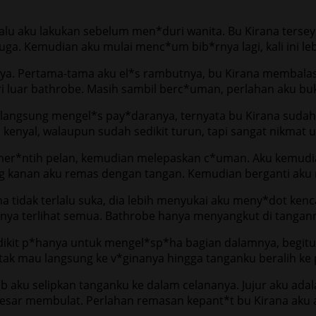
lu aku lakukan sebelum men*duri wanita. Bu Kirana tersey
juga. Kemudian aku mulai menc*um bib*rnya lagi, kali ini le
ilya. Pertama-tama aku el*s rambutnya, bu Kirana membal
 luar bathrobe. Masih sambil berc*uman, perlahan aku buk
langsung mengel*s pay*daranya, ternyata bu Kirana sudah 
nyal, walaupun sudah sedikit turun, tapi sangat nikmat u
er*ntih pelan, kemudian melepaskan c*uman. Aku kemudian 
ng kanan aku remas dengan tangan. Kemudian berganti aku 
 Kirana tidak terlalu suka, dia lebih menyukai aku meny*do
ya terlihat semua. Bathrobe hanya menyangkut di tangan
kit p*hanya untuk mengel*sp*ha bagian dalamnya, begitu m
tak mau langsung ke v*ginanya hingga tanganku beralih ke 
b aku selipkan tanganku ke dalam celananya. Jujur aku ada
 besar membulat. Perlahan remasan kepant*t bu Kirana aku 