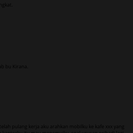
ngkat.
ab bu Kirana.
lah pulang kerja aku arahkan mobilku ke kafe xxx yang
 kantorku itu mau menemuiku, soal urusan pribadi lagi.