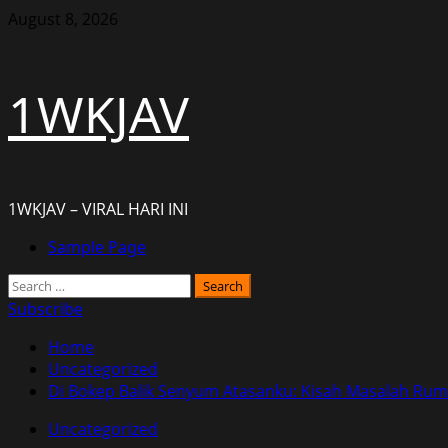
Skip
August 8, 2026
to
content
1WKJAV
1WKJAV – VIRAL HARI INI
Primary
Sample Page
Menu
Search
for:
Subscribe
Home
Uncategorized
Di Bokep Balik Senyum Atasanku: Kisah Masalah R
Uncategorized