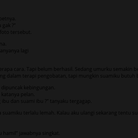
petnya.
 gak ?”
foto tersebut.
na.
anyanya lagi
rapa cara. Tapi belum berhasil. Sedang umurku semakin b
g dalam terapi pengobatan, tapi mungkin suamiku butuh ban
h dipuncak kebingungan.
katanya pelan.
bu dan suami ibu ?” tanyaku tergagap.
 suamiku terlalu lemah. Kalau aku ulangi sekarang tentu su
 hamil” jawabnya singkat.