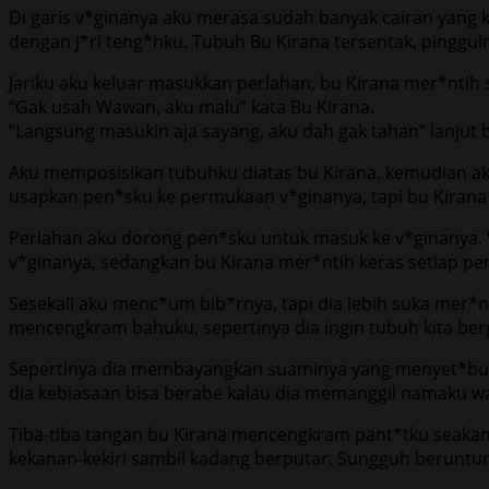
Di garis v*ginanya aku merasa sudah banyak cairan yang k
dengan j*ri teng*hku. Tubuh Bu Kirana tersentak, pinggul
Jariku aku keluar masukkan perlahan, bu Kirana mer*ntih
“Gak usah Wawan, aku malu” kata Bu Kirana.
“Langsung masukin aja sayang, aku dah gak tahan” lanjut 
Aku memposisikan tubuhku diatas bu Kirana. kemudian ak
usapkan pen*sku ke permukaan v*ginanya, tapi bu Kira
Perlahan aku dorong pen*sku untuk masuk ke v*ginanya.
v*ginanya, sedangkan bu Kirana mer*ntih keras setiap p
Sesekali aku menc*um bib*rnya, tapi dia lebih suka mer
mencengkram bahuku, sepertinya dia ingin tubuh kita berg
Sepertinya dia membayangkan suaminya yang menyet*buhin
dia kebiasaan bisa berabe kalau dia memanggil namaku 
Tiba-tiba tangan bu Kirana mencengkram pant*tku seaka
kekanan-kekiri sambil kadang berputar. Sungguh beruntun