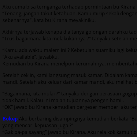
Aku cuma bisa ternganga terhadap permintaan bu Kirana y
“Tenang, jangan takut ketahuan. Kamu mirip sekali dengan 
sebenarnya”. kata bu Kirana meyakiniku.
Akhirnya terjawab kenapa dia tanya golongan darahku tad
“Trus bagaimana kita melakukannya ?” tanyaku setelah me
“Kamu ada waktu malem ini ? Kebetulan suamiku lagi kelua
“Aku available”. jawabku.
Kemudian bu Kirana menelpon kerumahnya, memberitahuka
Setelah cek in, kami langsung masuk kamar. Didalam kamar,
mandi. Setelah aku keluar dari kamar mandi, aku melihat
“Bagaimana, kita mulai ?” tanyaku dengan perasaan gugup
tidak hamil. Kalau ini malah tujuannya pengen hamil.
“OK” jawab bu Kirana kemudian bergeser memberi aku tem
Bokep
Aku berbaring disampingnya kemudian berkata “Bu, m
yang mencari kepuasan juga ?”
“Gak pa-pa sayang” jawab bu Kirana. Aku rela kok kamu ti