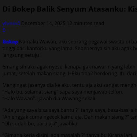
Di Bokep Balik Senyum Atasanku: 
yhmm0
December 14, 2025
12 minutes read
0
Bokep
Namaku Wawan, aku seorang pegawai swasta di bandu
tinggi dari kantorku yang lama. Sebenernya sih aku agak 
langsung setuju !
Emang sih aku agak nyesel kenapa gak nawarin yang lebih tin
jumat, setelah makan siang, HPku tiba2 berdering. Itu dar
Mengingat jasanya dia ke aku, tentu aja aku sangat mengh
“Halo bu, selamat siang” sapa saya menjawab telfon.
“Halo Wawan”.. jawab dia Wawang sekali.
“Ada yang saya bisa saya bantu ?” tanya saya, basa-basi sih
“Ah enggak cuma ngecek kamu aja. Dah makan siang ?” ta
“Oh sudah bu, baru aja” jawabku.
“Gimana kerja disini, ada masalah ?” tanya bu Kirana lagi.