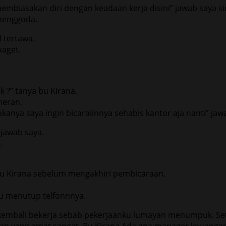
mbiasakan diri dengan keadaan kerja disini” jawab saya si
 menggoda.
l tertawa.
kaget.
 ?” tanya bu Kirana.
heran.
kanya saya ingin bicaraiinnya sehabis kantor aja nanti” jaw
 jawab saya.
.
 bu Kirana sebelum mengakhiri pembicaraan.
alu menutup telfonnnya.
kembali bekerja sebab pekerjaanku lumayan menumpuk. Sete
ngan yang amat sangat. Bu Kirana Ada apa manager keuangan