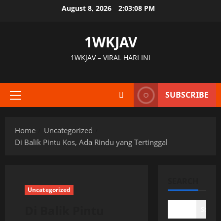
Skip
August 8, 2026
2:03:09 PM
to
content
1WKJAV
1WKJAV – VIRAL HARI INI
SUBSCRIBE
Primary
Menu
Home
Uncategorized
Di Balik Pintu Kos, Ada Rindu yang Tertinggal
SEARCH
Uncategorized
Di Balik Pintu
Search