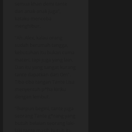
semua khan demi tante
dan anak-anak juga”,
kataku mencoba
menghibur.
“Ah..Alex, kalau orang
sudah berumah tangga,
kebutuhan itu bukan cuma
materi, tapi juga yang lain.
Dan itu yang sangat kurang
tante dapatkan dari Om”.
Tiba-tiba tangan Tante Lisa
menyentuh p*ha kiriku
dengan lembut.
“Biarpun begini, tante juga
seorang Tante g*rang yang
butuh belaian seorang laki-
laki tante masih butuh itu