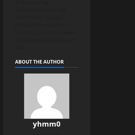
itu kami sering
melakukannya jika ada
kesempatan. Sungguh
pengalaman yang luar
biasa yang pernah kualami
selama kos dirumah tante
Lisa.
ABOUT THE AUTHOR
yhmm0
Administrator