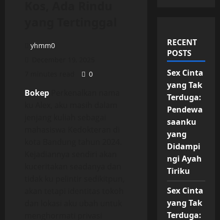
Kos, Ada Rindu
yang Tertinggal
RECENT
yhmm0
POSTS
December 19, 2025
Sex Cinta
7 minutes read
0
yang Tak
Bokep
Perkenalkan nama
Terduga:
ku Alex, aku masih dalam
Pendewa
jenjang kuliah sebagai
saanku
mahasiswa Kedokteran di
yang
kota Bandung tahun 2024.
Didampi
Kejadiannya sendiri akan
ngi Ayah
kuceritakan seadanya dan
Tiriku
tidak ku pelintir sedikitpun,
Sex Cinta
akan tetapi identitas tokoh
yang Tak
dan lokasi aku ubah untuk
Terduga:
menghormati privasi