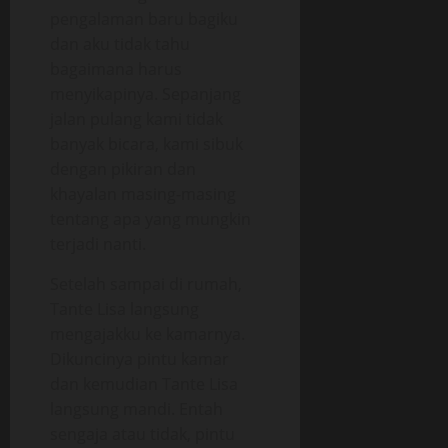
pengalaman baru bagiku
dan aku tidak tahu
bagaimana harus
menyikapinya. Sepanjang
jalan pulang kami tidak
banyak bicara, kami sibuk
dengan pikiran dan
khayalan masing-masing
tentang apa yang mungkin
terjadi nanti.
Setelah sampai di rumah,
Tante Lisa langsung
mengajakku ke kamarnya.
Dikuncinya pintu kamar
dan kemudian Tante Lisa
langsung mandi. Entah
sengaja atau tidak, pintu