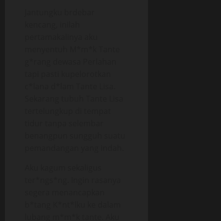
Jantungku brdebar
kencang, inilah
pertamakalinya aku
menyentuh M*m*k Tante
g*rang dewasa Perlahan
tapi pasti kupelorotkan
c*lana d*lam Tante Lisa.
Sekarang tubuh Tante Lisa
tertelungkup di tempat
tidur tanpa selembar
benangpun sungguh suatu
pemandangan yang indah.
Aku kagum sekaligus
ter*ngs*ng. Ingin rasanya
segera menancapkan
b*tang K*nt*lku ke dalam
lubang m*m*k tante. Aku