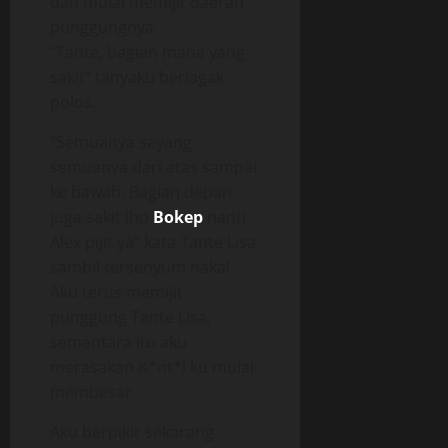
dan mulai memijit daerah
punggungnya.
“Tante, bagian mana yang
sakit” tanyaku berlagak
polos.
“Semuanya sayang
semuanya dari atas sampai
ke bawah. Bagian depan
juga sakit lho
Bokep
nanti
Alex pijit ya” kata Tante Lisa
sambil tersenyum nakal.
Aku terus memijit
punggung Tante Lisa,
sementara itu aku
merasakan K*nt*l ku mulai
membesar.
Aku berpikir sekarang