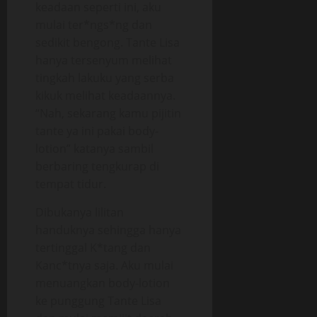
keadaan seperti ini, aku
mulai ter*ngs*ng dan
sedikit bengong. Tante Lisa
hanya tersenyum melihat
tingkah lakuku yang serba
kikuk melihat keadaannya.
“Nah, sekarang kamu pijitin
tante ya ini pakai body-
lotion” katanya sambil
berbaring tengkurap di
tempat tidur.
Dibukanya lilitan
handuknya sehingga hanya
tertinggal K*tang dan
Kanc*tnya saja. Aku mulai
menuangkan body-lotion
ke punggung Tante Lisa