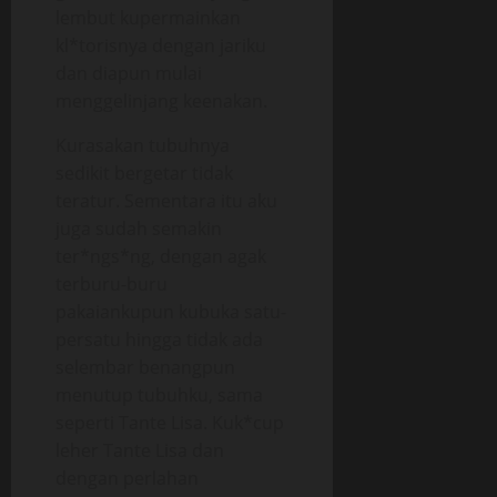
lembut kupermainkan
kl*torisnya dengan jariku
dan diapun mulai
menggelinjang keenakan.
Kurasakan tubuhnya
sedikit bergetar tidak
teratur. Sementara itu aku
juga sudah semakin
ter*ngs*ng, dengan agak
terburu-buru
pakaiankupun kubuka satu-
persatu hingga tidak ada
selembar benangpun
menutup tubuhku, sama
seperti Tante Lisa. Kuk*cup
leher Tante Lisa dan
dengan perlahan