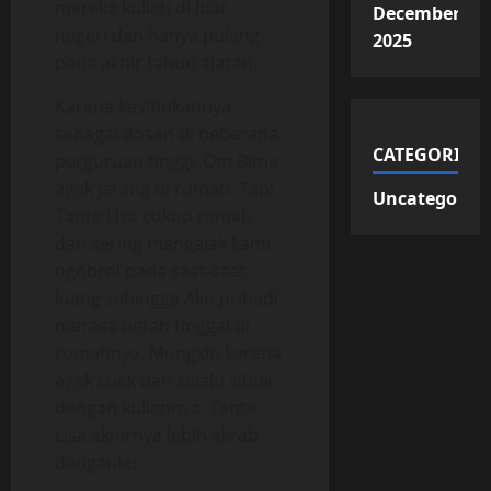
mereka kuliah di luar
December
negeri dan hanya pulang
2025
pada akhir tahun ajaran.
Karena kesibukannya
sebagai dosen di beberapa
CATEGORIES
perguruan tinggi, Om Bima
agak jarang di rumah. Tapi
Uncategorize
Tante Lisa cukup ramah
dan sering mengajak kami
ngobrol pada saat-saat
luang sehingga Aku pribadi
merasa betah tinggal di
rumahnya. Mungkin karena
agak cuek dan selalu sibuk
dengan kuliahnya, Tante
Lisa akhirnya lebih akrab
denganku.