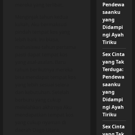
Pendewa
mereka yang terlibat.
saanku
Menginjak tahun kedua
yang
kuliah, Aku bermaksud
Didampi
pindah tempat kos yang
ngi Ayah
lebih baik. Ini biasa,
Tiriku
mahasiswa tahun pertama
Sex Cinta
pasti dapat tempat kos
yang Tak
yang asal-asalan. Baru
Terduga:
tahun berikutnya mereka
Pendewa
bisa mendapat tempat kos
saanku
yang lebih sesuai selera
yang
dan kebutuhan. Setelah
Didampi
berburu yang cukup
ngi Ayah
melelahkan akhirnya Aku
Tiriku
mendapatkan tempat kos
yang cukup nyaman di
Sex Cinta
daerah Dago Utara.
yang Tak