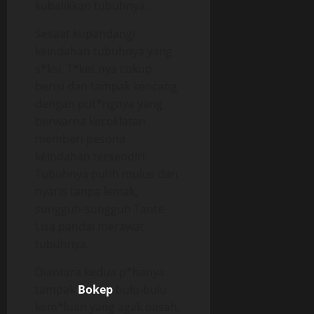
kubalikkan tubuhnya.
Sesaat kupandangi
keindahan tubuhnya yang
s*ksi. T*ket nya cukup
berisi dan tampak kencang
dengan put*ngnya yang
berwarna kecoklatan
memberi pesona
keindahan tersendiri.
Tubuhnya putih mulus dan
nyaris tanpa lemak,
sungguh-sungguh Tante
Lisa pandai merawat
tubuhnya.
Diantara kedua p*hanya
tampak
Bokep
bulu-bulu
kem*luan yang agak basah,