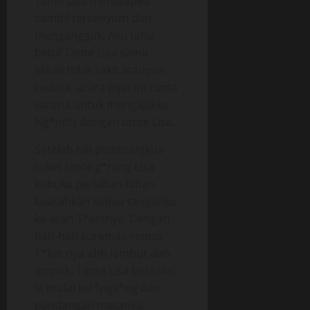
Tante Lisa menatapku
sambil tersenyum dan
mengangguk. Aku tahu
betul Tante Lisa sama
sekali tidak sakit ataupun
cedera, acara pijat ini cuma
sarana untuk mengajakku
Ng*nt*t dengan tante Lisa.
Setelah tali pembungkus
toket tante g*rang Lisa
kubuka perlahan-lahan
kuarahkan kedua tanganku
ke-arah T*ketnya. Dengan
hati-hati kuremas-remas
T*ket nya ahh lembut dan
empuk. Tante Lisa bereaksi,
ia mulai ter*ngs*ng dan
pandangan matanya