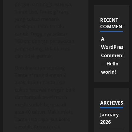
perguruan tinggi. Istrinya,
Tante Lisa, Tante g*rang
yang cukup menarik
RECENT
meskipun tidak terlalu
COMMENTS
cantik. Tingginya sekitar
A
160 cm dengan perawakan
WordPress
yang sedang, tidak kurus
Commenter
dan tidak gemuk.
on
Hello
Untuk ukuran seorang
world!
Tante g*rang dengan 2
anak, tubuh Tante Lisa
cukup terawat dengan baik
dan tampak awet muda
ARCHIVES
meski sudah berusia di
atas 40 tahun. Maklumlah,
January
Tante Lisa rajin ikut kelas
2026
aerobik. Kedua anak