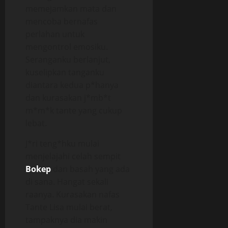
memejamkan mata dan
mencoba bernafas
perlahan untuk
mengontrol emosiku.
Seranganku berlanjut,
kuselipkan tanganku
diantara kedua p*hanya
dan kurasakan j*mb*t
m*m*k tante yang cukup
lebat.
J*ri teng*hku mulai
menjelajahi celah sempit
Bokep
dan basah yang ada
di sana. Hangat sekali
raanya. Kurasakan nafas
Tante Lisa mulai berat,
tampaknya dia makin