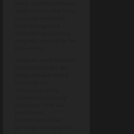
kamar mandinya dibiarkan
sedikit terbuka. Jelas Tante
Lisa sudah memberiku
lampu kuning untuk
melakukan apapun yang
diinginkan seorang laki-laki
pada wanita.
Tetapi aku masih tidak tahu
harus berbuat apa, aku
hanya terduduk diam di
kursi meja rias.
“Alex sayang tolong
ambilkan handuk dong”
nada suara Tante Lisa
mulai manja.
kuambil handuk dari
gantungan dan tanganku