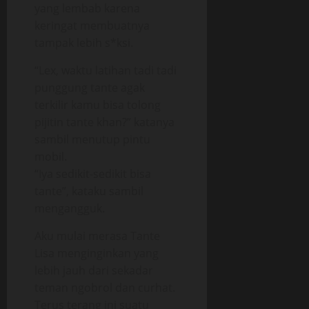
yang lembab karena
keringat membuatnya
tampak lebih s*ksi.
“Lex, waktu latihan tadi tadi
punggung tante agak
terkilir kamu bisa tolong
pijitin tante khan?” katanya
sambil menutup pintu
mobil.
“Iya sedikit-sedikit bisa
tante”, kataku sambil
mengangguk.
Aku mulai merasa Tante
Lisa menginginkan yang
lebih jauh dari sekadar
teman ngobrol dan curhat.
Terus terang ini suatu