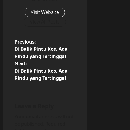
Visit Website
View All Posts
P
Previous:
Di Balik Pintu Kos, Ada
o
Rindu yang Tertinggal
Next:
s
Di Balik Pintu Kos, Ada
t
Rindu yang Tertinggal
n
a
Leave a Reply
v
Your email address will not
be published.
Required
i