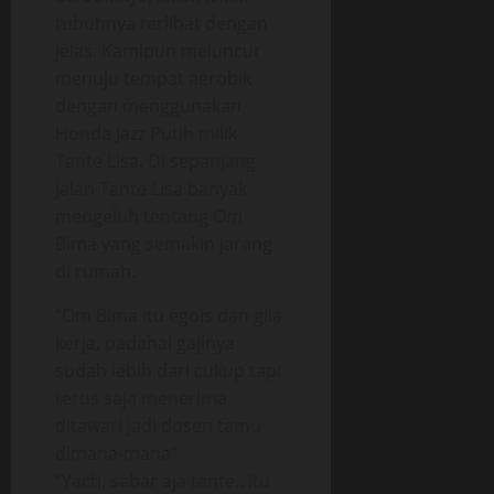
tubuhnya terlihat dengan
jelas. Kamipun meluncur
menuju tempat aerobik
dengan menggunakan
Honda Jazz Putih milik
Tante Lisa. Di sepanjang
jalan Tante Lisa banyak
mengeluh tentang Om
Bima yang semakin jarang
di rumah.
“Om Bima itu egois dan gila
kerja, padahal gajinya
sudah lebih dari cukup tapi
terus saja menerima
ditawari jadi dosen tamu
dimana-mana”
“Yach, sabar aja tante.. itu