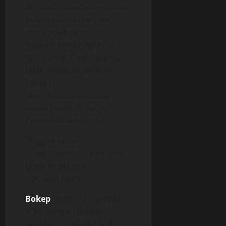
Aku sendiri sampai saat itu
belum pernah berpikir
untuk lebih jauh dari
sekedar teman ngobrol
dan curhat. Tapi rupanya
tidak demikian dengan
Tante Lisa.
“Alex, kamu masih ada
kuliah hari ini?”, tanya
Tante Lisa suatu hari.
“Enggak tante”
“Kalau begitu bisa anterin
tante ke aerobik?”
“Oh, bisa tante”
Bokep
Tante Lisa tampak
s*ksi dengan pakaian
aerobiknya, lekuk-lekuk