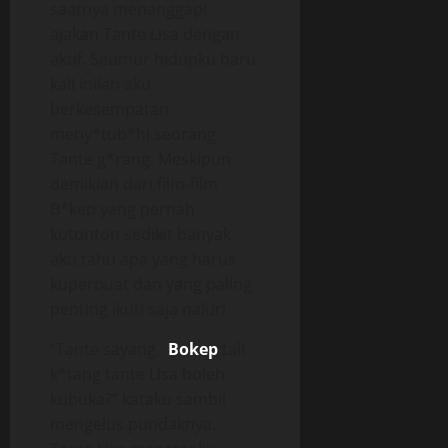
saatnya menanggapi
ajakan Tante Lisa dengan
aktif. Seumur hidupku baru
kali inilah aku
berkesempatan
meny*tub*hi seorang
Tante g*rang. Meskipun
demikian dari film-film
B*kep yang pernah
kutonton sedikit banyak
aku tahu apa yang harus
kuperbuat dan yang paling
penting ikuti saja naluri
“Tante sayang,
Bokep
tali
k*tang tante Lisa boleh
kubuka?” kataku sambil
mengelus pundaknya.