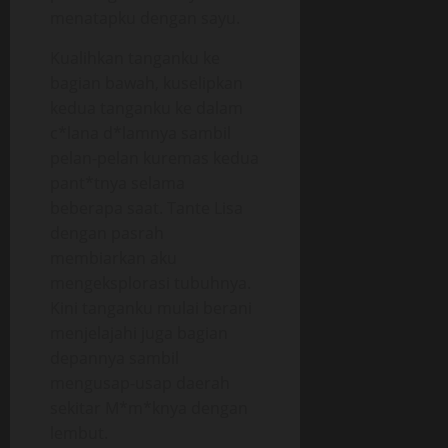
menatapku dengan sayu.
Kualihkan tanganku ke
bagian bawah, kuselipkan
kedua tanganku ke dalam
c*lana d*lamnya sambil
pelan-pelan kuremas kedua
pant*tnya selama
beberapa saat. Tante Lisa
dengan pasrah
membiarkan aku
mengeksplorasi tubuhnya.
Kini tanganku mulai berani
menjelajahi juga bagian
depannya sambil
mengusap-usap daerah
sekitar M*m*knya dengan
lembut.