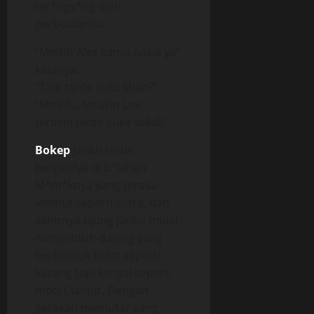
ter*ngs*ng oleh
perbuatanku.
“Mmhh Alex kamu nakal ya”
katanya.
“Tapi tante suka khan?”
“Mmhh.. terusin Lex,
terusin tante suka sekali”.
Bokep
Jariku terus
bergerilya di b*lahan
M*m*knya yang terasa
lembut seperti sutra, dan
akhirnya ujung jariku mulai
menyentuh daging yang
berbentuk bulat seperti
kacang tapi kenyal seperti
moci Cianjur. Dengan
gerakan memutar yang