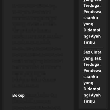
Terduga:
Untuk ukuran Bandung
Pendewa
sekalipun, daerah ini
saanku
termasuk sangat dingin
yang
apalagi di waktu malam.
Didampi
Kamar kosku berupa
ngi Ayah
paviliun yang terpisah dari
Tiriku
rumah utama. Ada 2
kamar, yang bagian depan
Sex Cinta
diisi oleh Sahat, mahasiswa
yang Tak
kedokteran yang kutu buku
Terduga:
dan rada cuek. Aku sendiri
Pendewa
dapat yang bagian
saanku
belakang, dekat dengan
yang
rumah utama.
Didampi
ngi Ayah
Bokep
Bapak kosku, Om
Tiriku
Bima adalah seorang
dosen senior di beberapa