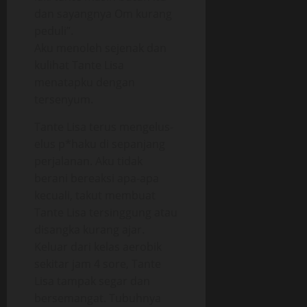
dan sayangnya Om kurang
peduli”.
Aku menoleh sejenak dan
kulihat Tante Lisa
menatapku dengan
tersenyum.
Tante Lisa terus mengelus-
elus p*haku di sepanjang
perjalanan. Aku tidak
berani bereaksi apa-apa
kecuali, takut membuat
Tante Lisa tersinggung atau
disangka kurang ajar.
Keluar dari kelas aerobik
sekitar jam 4 sore, Tante
Lisa tampak segar dan
bersemangat. Tubuhnya