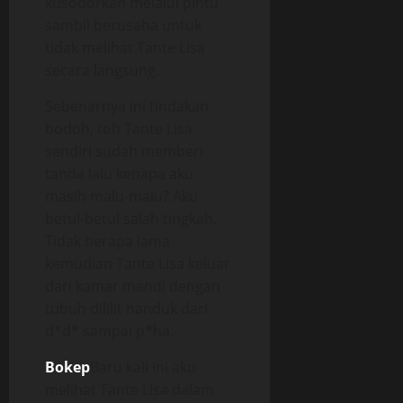
kusodorkan melalui pintu
sambil berusaha untuk
tidak melihat Tante Lisa
secara langsung.
Sebenarnya ini tindakan
bodoh, toh Tante Lisa
sendiri sudah memberi
tanda lalu kenapa aku
masih malu-malu? Aku
betul-betul salah tingkah.
Tidak berapa lama
kemudian Tante Lisa keluar
dari kamar mandi dengan
tubuh dililit handuk dari
d*d* sampai p*ha.
Bokep
Baru kali ini aku
melihat Tante Lisa dalam