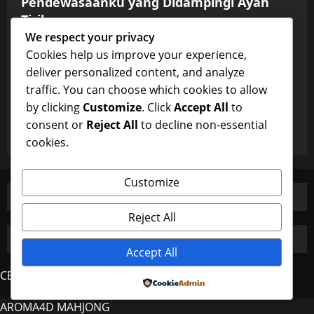
Pendewasaanku yang Didampingi Ayah
Tiriku
We respect your privacy
yhmm0
January 12, 2026
0
Uncategorized
Cookies help us improve your experience,
deliver personalized content, and analyze
Sex Cinta yang Tak Terduga:
traffic. You can choose which cookies to allow
Pendewasaanku yang Didampingi Ayah
by clicking
Customize
. Click
Accept All
to
Tiriku
consent or
Reject All
to decline non-essential
yhmm0
January 12, 2026
0
cookies.
Customize
Reject All
Accept All
CERDAS4D
Powered by
AROMA4D
MAHJONG