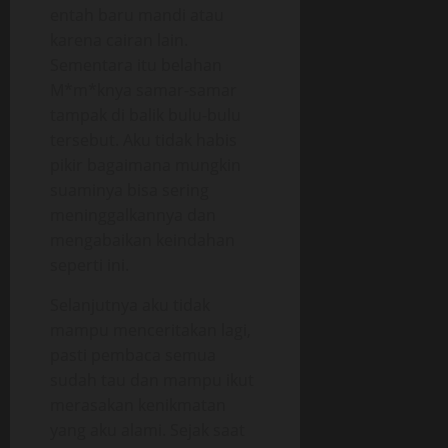
entah baru mandi atau
karena cairan lain.
Sementara itu belahan
M*m*knya samar-samar
tampak di balik bulu-bulu
tersebut. Aku tidak habis
pikir bagaimana mungkin
suaminya bisa sering
meninggalkannya dan
mengabaikan keindahan
seperti ini.
Selanjutnya aku tidak
mampu menceritakan lagi,
pasti pembaca semua
sudah tau dan mampu ikut
merasakan kenikmatan
yang aku alami. Sejak saat