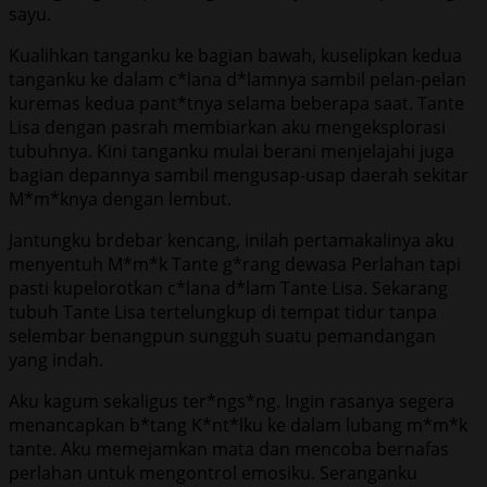
sayu.
Kualihkan tanganku ke bagian bawah, kuselipkan kedua
tanganku ke dalam c*lana d*lamnya sambil pelan-pelan
kuremas kedua pant*tnya selama beberapa saat. Tante
Lisa dengan pasrah membiarkan aku mengeksplorasi
tubuhnya. Kini tanganku mulai berani menjelajahi juga
bagian depannya sambil mengusap-usap daerah sekitar
M*m*knya dengan lembut.
Jantungku brdebar kencang, inilah pertamakalinya aku
menyentuh M*m*k Tante g*rang dewasa Perlahan tapi
pasti kupelorotkan c*lana d*lam Tante Lisa. Sekarang
tubuh Tante Lisa tertelungkup di tempat tidur tanpa
selembar benangpun sungguh suatu pemandangan
yang indah.
Aku kagum sekaligus ter*ngs*ng. Ingin rasanya segera
menancapkan b*tang K*nt*lku ke dalam lubang m*m*k
tante. Aku memejamkan mata dan mencoba bernafas
perlahan untuk mengontrol emosiku. Seranganku