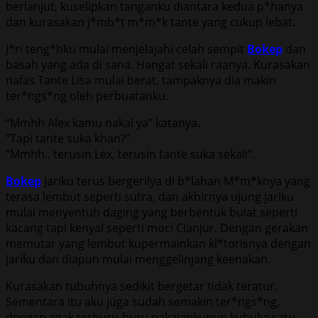
berlanjut, kuselipkan tanganku diantara kedua p*hanya
dan kurasakan j*mb*t m*m*k tante yang cukup lebat.
J*ri teng*hku mulai menjelajahi celah sempit
Bokep
dan
basah yang ada di sana. Hangat sekali raanya. Kurasakan
nafas Tante Lisa mulai berat, tampaknya dia makin
ter*ngs*ng oleh perbuatanku.
“Mmhh Alex kamu nakal ya” katanya.
“Tapi tante suka khan?”
“Mmhh.. terusin Lex, terusin tante suka sekali”.
Bokep
Jariku terus bergerilya di b*lahan M*m*knya yang
terasa lembut seperti sutra, dan akhirnya ujung jariku
mulai menyentuh daging yang berbentuk bulat seperti
kacang tapi kenyal seperti moci Cianjur. Dengan gerakan
memutar yang lembut kupermainkan kl*torisnya dengan
jariku dan diapun mulai menggelinjang keenakan.
Kurasakan tubuhnya sedikit bergetar tidak teratur.
Sementara itu aku juga sudah semakin ter*ngs*ng,
dengan agak terburu-buru pakaiankupun kubuka satu-