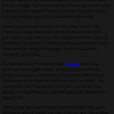
persatu hingga tidak ada selembar benangpun menutup
tubuhku, sama seperti Tante Lisa. Kuk*cup leher Tante
Lisa dan dengan perlahan kubalikkan tubuhnya.
Sesaat kupandangi keindahan tubuhnya yang s*ksi.
T*ket nya cukup berisi dan tampak kencang dengan
put*ngnya yang berwarna kecoklatan memberi pesona
keindahan tersendiri. Tubuhnya putih mulus dan nyaris
tanpa lemak, sungguh-sungguh Tante Lisa pandai
merawat tubuhnya.
Diantara kedua p*hanya tampak
Bokep
bulu-bulu
kem*luan yang agak basah, entah baru mandi atau
karena cairan lain. Sementara itu belahan M*m*knya
samar-samar tampak di balik bulu-bulu tersebut. Aku
tidak habis pikir bagaimana mungkin suaminya bisa
sering meninggalkannya dan mengabaikan keindahan
seperti ini.
Selanjutnya aku tidak mampu menceritakan lagi, pasti
pembaca semua sudah tau dan mampu ikut merasakan