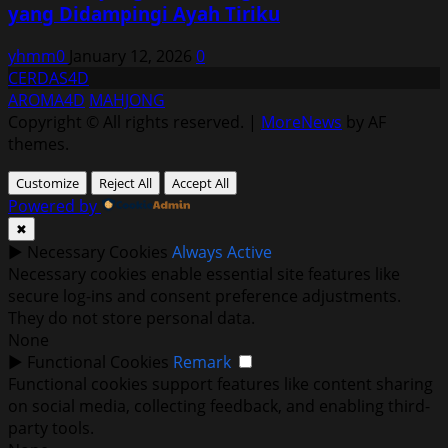
yang Didampingi Ayah Tiriku
yhmm0
January 12, 2026
0
CERDAS4D
AROMA4D
MAHJONG
Copyright © All rights reserved.
|
MoreNews
by AF
themes.
Customize
Reject All
Accept All
Powered by
✖
►
Necessary Cookies
Always Active
Necessary cookies enable essential site features like
secure log-ins and consent preference adjustments.
They do not store personal data.
None
►
Functional Cookies
Remark
Functional cookies support features like content sharing
on social media, collecting feedback, and enabling third-
party tools.