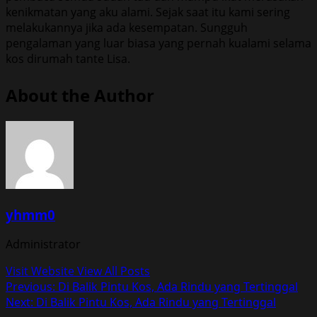
kenikmatan yang aku alami. Sejak saat itu kami sering
melakukannya jika ada kesempatan. Sungguh
pengalaman yang luar biasa yang pernah kualami selama
kos dirumah tante Lisa.
About the Author
yhmm0
Administrator
Visit Website
View All Posts
Post
Previous:
Di Balik Pintu Kos, Ada Rindu yang Tertinggal
Next:
Di Balik Pintu Kos, Ada Rindu yang Tertinggal
navigation