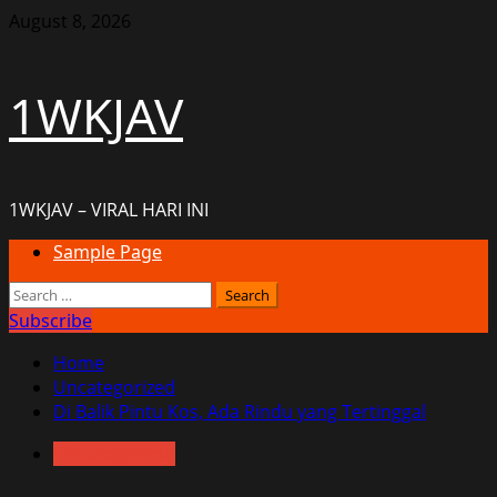
Skip
August 8, 2026
to
content
1WKJAV
1WKJAV – VIRAL HARI INI
Primary
Sample Page
Menu
Search
for:
Subscribe
Home
Uncategorized
Di Balik Pintu Kos, Ada Rindu yang Tertinggal
Uncategorized