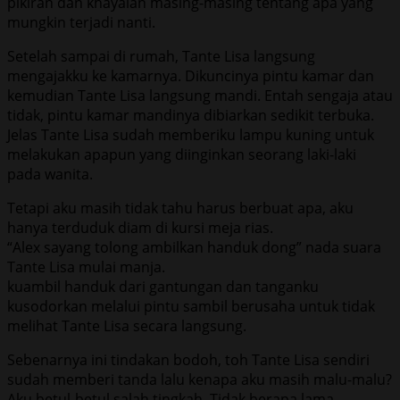
pikiran dan khayalan masing-masing tentang apa yang
mungkin terjadi nanti.
Setelah sampai di rumah, Tante Lisa langsung
mengajakku ke kamarnya. Dikuncinya pintu kamar dan
kemudian Tante Lisa langsung mandi. Entah sengaja atau
tidak, pintu kamar mandinya dibiarkan sedikit terbuka.
Jelas Tante Lisa sudah memberiku lampu kuning untuk
melakukan apapun yang diinginkan seorang laki-laki
pada wanita.
Tetapi aku masih tidak tahu harus berbuat apa, aku
hanya terduduk diam di kursi meja rias.
“Alex sayang tolong ambilkan handuk dong” nada suara
Tante Lisa mulai manja.
kuambil handuk dari gantungan dan tanganku
kusodorkan melalui pintu sambil berusaha untuk tidak
melihat Tante Lisa secara langsung.
Sebenarnya ini tindakan bodoh, toh Tante Lisa sendiri
sudah memberi tanda lalu kenapa aku masih malu-malu?
Aku betul-betul salah tingkah. Tidak berapa lama