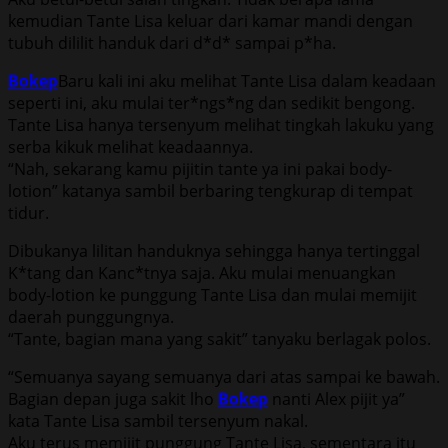
kemudian Tante Lisa keluar dari kamar mandi dengan
tubuh dililit handuk dari d*d* sampai p*ha.
Bokep
Baru kali ini aku melihat Tante Lisa dalam keadaan
seperti ini, aku mulai ter*ngs*ng dan sedikit bengong.
Tante Lisa hanya tersenyum melihat tingkah lakuku yang
serba kikuk melihat keadaannya.
“Nah, sekarang kamu pijitin tante ya ini pakai body-
lotion” katanya sambil berbaring tengkurap di tempat
tidur.
Dibukanya lilitan handuknya sehingga hanya tertinggal
K*tang dan Kanc*tnya saja. Aku mulai menuangkan
body-lotion ke punggung Tante Lisa dan mulai memijit
daerah punggungnya.
“Tante, bagian mana yang sakit” tanyaku berlagak polos.
“Semuanya sayang semuanya dari atas sampai ke bawah.
Bagian depan juga sakit lho
Bokep
nanti Alex pijit ya”
kata Tante Lisa sambil tersenyum nakal.
Aku terus memijit punggung Tante Lisa, sementara itu