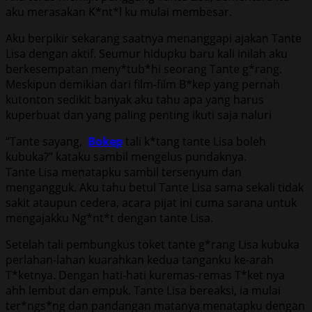
aku merasakan K*nt*l ku mulai membesar.
Aku berpikir sekarang saatnya menanggapi ajakan Tante
Lisa dengan aktif. Seumur hidupku baru kali inilah aku
berkesempatan meny*tub*hi seorang Tante g*rang.
Meskipun demikian dari film-film B*kep yang pernah
kutonton sedikit banyak aku tahu apa yang harus
kuperbuat dan yang paling penting ikuti saja naluri
“Tante sayang,
Bokep
tali k*tang tante Lisa boleh
kubuka?” kataku sambil mengelus pundaknya.
Tante Lisa menatapku sambil tersenyum dan
mengangguk. Aku tahu betul Tante Lisa sama sekali tidak
sakit ataupun cedera, acara pijat ini cuma sarana untuk
mengajakku Ng*nt*t dengan tante Lisa.
Setelah tali pembungkus toket tante g*rang Lisa kubuka
perlahan-lahan kuarahkan kedua tanganku ke-arah
T*ketnya. Dengan hati-hati kuremas-remas T*ket nya
ahh lembut dan empuk. Tante Lisa bereaksi, ia mulai
ter*ngs*ng dan pandangan matanya menatapku dengan