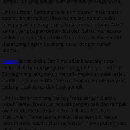
tempat kos yang cukup nyaman di daerah Dago Utara.
Untuk ukuran Bandung sekalipun, daerah ini termasuk
sangat dingin apalagi di waktu malam. Kamar kosku
berupa paviliun yang terpisah dari rumah utama. Ada 2
kamar, yang bagian depan diisi oleh Sahat, mahasiswa
kedokteran yang kutu buku dan rada cuek. Aku sendiri
dapat yang bagian belakang, dekat dengan rumah
utama.
Bokep
Bapak kosku, Om Bima adalah seorang dosen
senior di beberapa perguruan tinggi. Istrinya, Tante Lisa,
Tante g*rang yang cukup menarik meskipun tidak terlalu
cantik. Tingginya sekitar 160 cm dengan perawakan yang
sedang, tidak kurus dan tidak gemuk.
Untuk ukuran seorang Tante g*rang dengan 2 anak,
tubuh Tante Lisa cukup terawat dengan baik dan tampak
awet muda meski sudah berusia di atas 40 tahun.
Maklumlah, Tante Lisa rajin ikut kelas aerobik. Kedua
anak mereka kuliah di luar negeri dan hanya pulang pada
akhir tahun ajaran.