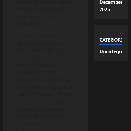
rasanya aku belum pernah
December
berpikir macam-macam
2025
terhadap wanita lain
sebelum ini.
Aku kendalikan cepat
CATEGORIES
pikiranku yang mulai
miring. Siapa tahu ada
Uncategorize
setan yang
memanfaatkannya.
“Bolehlah, apa saja
panggilannya terhadapku
saya terima semua, asalkan
tidak mengejekku. Hitung-
hitung sebagai panggilan
adik sendiri,” jawabku
memberikan kebebasan.
“Terima kasih Mas atas
kesediaan dan