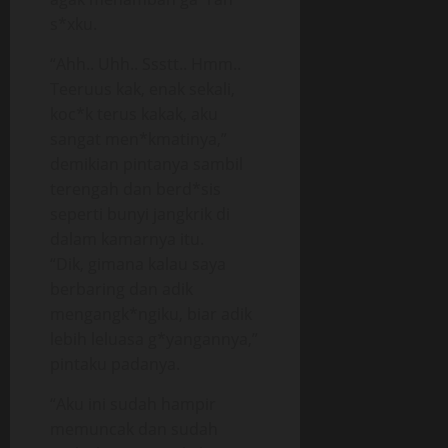
s*xku.
“Ahh.. Uhh.. Ssstt.. Hmm..
Teeruus kak, enak sekali,
koc*k terus kakak, aku
sangat men*kmatinya,”
demikian pintanya sambil
terengah dan berd*sis
seperti bunyi jangkrik di
dalam kamarnya itu.
“Dik, gimana kalau saya
berbaring dan adik
mengangk*ngiku, biar adik
lebih leluasa g*yangannya,”
pintaku padanya.
“Aku ini sudah hampir
memuncak dan sudah