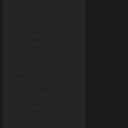
“Tapi kakak suka nonton
dan permainan seperti itu
khan?” tanyanya lagi.
“Suka sekali dan
kelihatannya n*kmat sekali
yach,” kataku secara tegas.
“Jika istri kakak tidak suka
dan tidak mau melakukan
permainan seperti itu,
bagaimana kalau aku
tawarkan kerjasama untuk
memperaktekkan hal
seperti itu?” tanya istri
teman lamaku secara tegas
dan berani padaku sambil
ia mendempetkan
tubuhnya di tubuhku