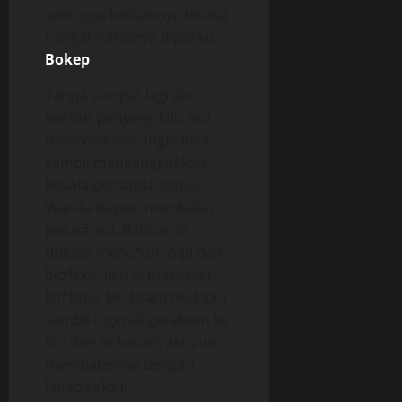
sehingga bisikannya terasa
hangat nafasnya dipipiku
Bokep
.
Tanpa sempat lagi aku
berfikir panjang, lalu aku
mencoba merangkulnya
sambil menganggukkan
kepala pertanda setuju.
Wanita itupun membalas
pelukanku. Bahkan ia
duluan menc*um pipi dan
bib*rku, lalu ia masukkan
lid*hnya ke dalam mulutku
sambil digerak-gerakkan ke
kiri dan ke kanan, akupun
membalasnya dengan
lahap sekali.