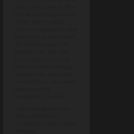
di kursi tamu semula, tiba-
tiba aku mendengar suara
TV dari dalam, apalagi
acaranya kedengaran sekali
kalau itu yang main adalah
film Mahabate yaitu film
kegemaranku. Aku tidak
berani masuk nonton di
kamar itu tanpa dipanggil,
meskipun aku ingin sekali
nonton film itu. Bersamaan
dengan puncak
keinginanku, tiba-tiba,
“Kak, suka nggak nonton
filmnya Mahabate?”
teriaknya dari dalam kamar
tidurnya.