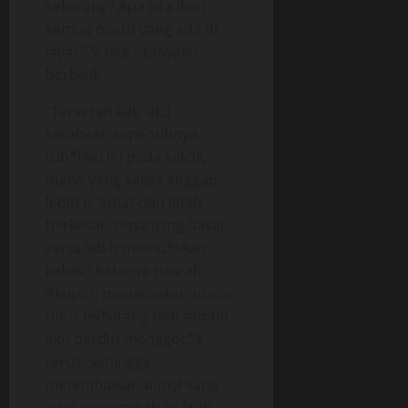
sekarang? Apa kita ikuti
semua posisi yang ada di
layar TV tadi,” tanyaku
berbisik.
“Terserah kak, aku
serahkan sepenuhnya
tub*hku ini pada kakak,
mana yang kakak anggap
lebih n*kmat dan lebih
berkesan sepanjang hayat
serta lebih memu*skan
kakak,” katanya pasrah.
Akupun meneruskan posisi
tidur tel*ntang tadi sambil
aku berdiri menggoc*k
terus, sehingga
menimbulkan bunyi yang
agak menambah ga*rah