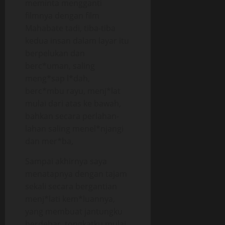
meminta mengganti
filmnya dengan film
Mahabate tadi, tiba-tiba
kedua insan dalam layar itu
berpelukan dan
berc*uman, saling
meng*sap l*dah,
berc*mbu rayu, menj*lat
mulai dari atas ke bawah,
bahkan secara perlahan-
lahan saling menel*njangi
dan mer*ba,
Sampai akhirnya saya
menatapnya dengan tajam
sekali secara bergantian
menj*lati kem*luannya,
yang membuat jantungku
berdebar, tongkatku mulai