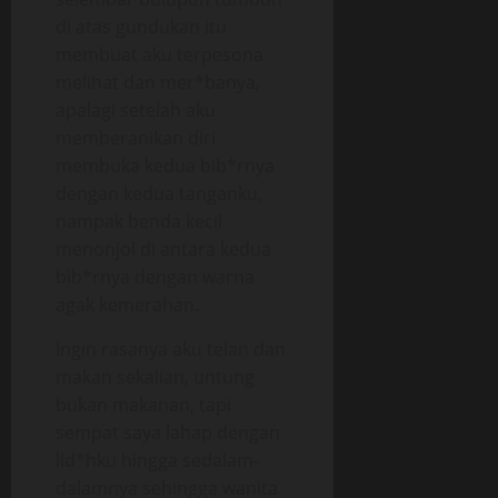
di atas gundukan itu
membuat aku terpesona
melihat dan mer*banya,
apalagi setelah aku
memberanikan diri
membuka kedua bib*rnya
dengan kedua tanganku,
nampak benda kecil
menonjol di antara kedua
bib*rnya dengan warna
agak kemerahan.
Ingin rasanya aku telan dan
makan sekalian, untung
bukan makanan, tapi
sempat saya lahap dengan
lid*hku hingga sedalam-
dalamnya sehingga wanita