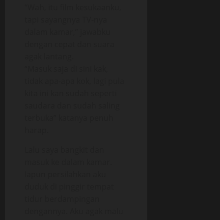
“Wah, itu film kesukaanku,
tapi sayangnya TV-nya
dalam kamar,” jawabku
dengan cepat dan suara
agak lantang.
“Masuk saja di sini kak,
tidak apa-apa kok, lagi pula
kita ini kan sudah seperti
saudara dan sudah saling
terbuka” katanya penuh
harap.
Lalu saya bangkit dan
masuk ke dalam kamar.
Iapun persilahkan aku
duduk di pinggir tempat
tidur berdampingan
dengannya. Aku agak malu