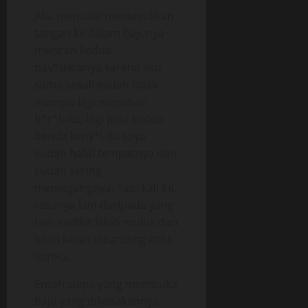
Aku memulai memasukkan
tangan ke dalam bajunya
mencari kedua
pay*daranya karena aku
sama sekali sudah tidak
mampu lagi menahan
b*r*hiku, lagi pula kedua
benda keny*l itu saya
sudah hafal tempatnya dan
sudah sering
memegangnya. Tapi kali ini,
rasanya lain daripada yang
lain, sedikit lebih mulus dan
lebih keras dibanding milik
istriku.
Entah siapa yang membuka
baju yang dikenakannya,