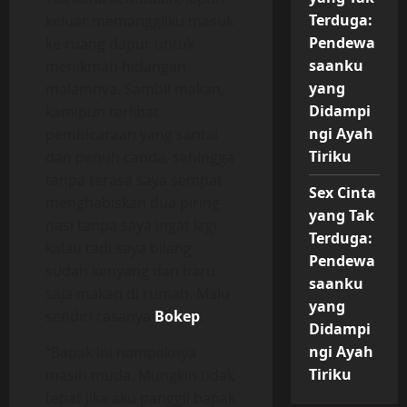
Terduga:
keluar memanggilku masuk
Pendewa
ke ruang dapur untuk
saanku
menikmati hidangan
yang
malamnya. Sambil makan,
Didampi
kamipun terlibat
ngi Ayah
pembicaraan yang santai
Tiriku
dan penuh canda, sehingga
tanpa terasa saya sempat
Sex Cinta
menghabiskan dua piring
yang Tak
nasi tanpa saya ingat lagi
Terduga:
kalau tadi saya bilang
Pendewa
sudah kenyang dan baru
saanku
saja makan di rumah. Malu
yang
sendiri rasanya
Bokep
.
Didampi
ngi Ayah
“Bapak ini nampaknya
Tiriku
masih muda. Mungkin tidak
tepat jika aku panggil bapak