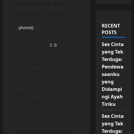
Kesetiaan dan
Godaan Teman
RECENT
yhmm0
POSTS
December 14, 2025
Sex Cinta
9 minutes read
0
yang Tak
Waktu di jam dinding
Terduga:
menunjukkan sudah pukul
Pendewa
7.30, namun Bobby belum
saanku
juga datang. Dalam hati
yang
kecilku, Jangan-jangan
Didampi
Bobby mau bermalam di
ngi Ayah
kampungnya, aku tidak
Tiriku
mungkin bermalam berdua
Sex Cinta
dengan istrinya di rumah
yang Tak
ini. Saya lalu teriak minta
Terduga:
pamit saja dengan alasan