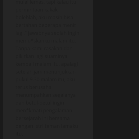
mulai lemas, tapi kalau itu
permintaan kakak,
bolehlah, aku masih bisa
bertahan beberapa menit
lagi,” jawabnya seolah ingin
memu*skanku malam itu.
Tanpa kami rasakan dan
pikirkan lagi suaminya
kembali malam itu, apalagi
setelah jam menunjukkan
pukul 9.30 malam itu, aku
terus berusaha
menumpahkan segalanya
dan betul-betul ingin
men*kmati pengalaman
bersejarah ini bersama
dengan istri teman lamaku
itu.