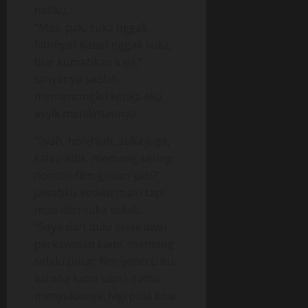
hatiku.
“Mas, pak, suka nggak
filmnya? Kalau nggak suka,
biar kumatikan saja,”
tanyanya seolah
memancingku ketika aku
asyik menikmatinya.
“Iiyah, bolehlah, suka juga,
kalau adik, memang sering
nonton film gituan yah?”
jawabku sedikit malu tapi
mau dan suka sekali.
“Saya dari dulu sejak awal
perkawinan kami, memang
selalu putar film seperti itu,
karena kami sama-sama
menyukainya, lagi pula bisa