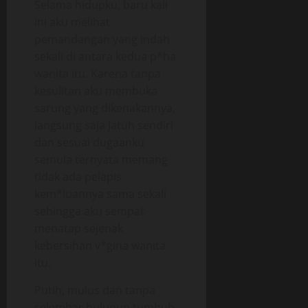
Selama hidupku, baru kali
ini aku melihat
pemandangan yang indah
sekali di antara kedua p*ha
wanita itu. Karena tanpa
kesulitan aku membuka
sarung yang dikenakannya,
langsung saja jatuh sendiri
dan sesuai dugaanku
semula ternyata memang
tidak ada pelapis
kem*luannya sama sekali
sehingga aku sempat
menatap sejenak
kebersihan v*gina wanita
itu.
Putih, mulus dan tanpa
selembar bulupun tumbuh