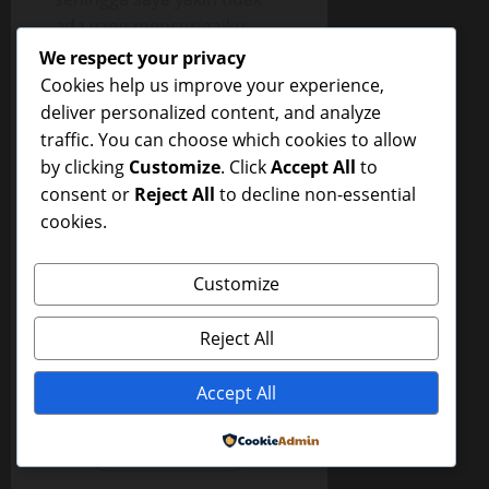
ada yang mencurigaiku
Bokep
.
We respect your privacy
Cookies help us improve your experience,
ABOUT THE AUTHOR
deliver personalized content, and analyze
traffic. You can choose which cookies to allow
by clicking
Customize
. Click
Accept All
to
consent or
Reject All
to decline non-essential
cookies.
Customize
yhmm0
Reject All
Administrator
Accept All
Visit Website
Powered by
View All Posts