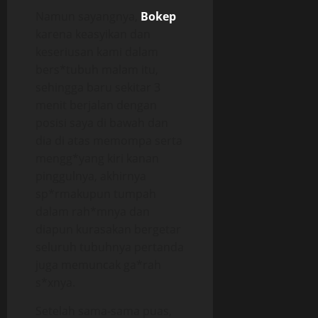
Namun sayangnya,
Bokep
karena keasyikan dan
keseriusan kami dalam
bers*tubuh malam itu,
sehingga baru sekitar 3
menit berjalan dengan
posisi saya di bawah dan
dia di atas memompa serta
mengg*yang kiri kanan
pinggulnya, akhirnya
sp*rmakupun tumpah
dalam rah*mnya dan
diapun kurasakan bergetar
seluruh tubuhnya pertanda
juga memuncak ga*rah
s*xnya.
Setelah sama-sama puas,