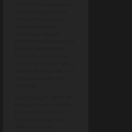
tiba-tiba terbuka dengan
lebar sehingga nampak
kedua benda k*nyal itu
tergantung dengan
menantang. Akupun
memperaktekkan apa yang
barusan kulihat dalam
layar tadi yakni menj*lat
dan meng*sap put*ngnya
berkali-kali seolah aku mau
mengeluarkan air dari
dalamnya.
Kadang kugig*t sedikit dan
kukunyah, namun wanita
itu sedikit mendorong
kepalaku sebagai tanda
adanya rasa sakit.