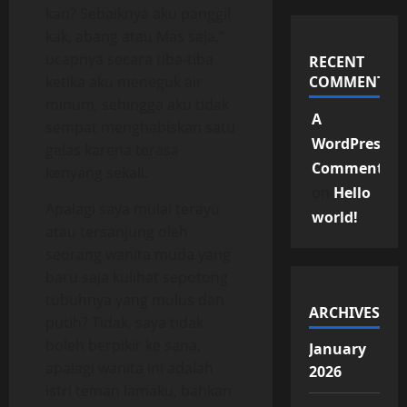
kan? Sebaiknya aku panggil
kak, abang atau Mas saja,”
ucapnya secara tiba-tiba
RECENT
ketika aku meneguk air
COMMENTS
minum, sehingga aku tidak
A
sempat menghabiskan satu
WordPress
gelas karena terasa
Commenter
kenyang sekali.
on
Hello
Apalagi saya mulai terayu
world!
atau tersanjung oleh
seorang wanita muda yang
baru saja kulihat sepotong
tubuhnya yang mulus dan
ARCHIVES
putih? Tidak, saya tidak
boleh berpikir ke sana,
January
apalagi wanita ini adalah
2026
istri teman lamaku, bahkan