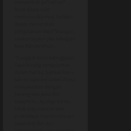
menambah ga*rah se*
kami dikala sulit
memunculkannya, bahkan
dapat menambah
pengalaman berh*bungan,
syukur-syukur jika sebagian
bisa dipraktekkan.
“Sungguh kami ketinggalan.
Saya kurang pengalaman
dalam hal itu, bahkan baru
kali ini saya betul-betul bisa
menyaksikan dengan
tenang dan jelas film
seperti itu. Apalagi istriku
tidak suka nonton dan
praktekkan macam-macam
seperti di film itu,”
keteranganku terus terang.