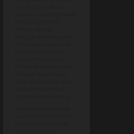
dan menj*lati sekujur
tubuhku, namun j*latannya
lebih lama pada b*ji
pel*rku, sehingga
pinggulku bergerak-gerak
dibuatnya sebagai tanda
kegelian. Lalu disusul
dengan memasukkan
p*nisku ke mulutnya dan
menggoc*knya dengan
cepat dan berulang-ulang,
sampai-sampai terasa
sp*rmaku mau muncrat.
Untung saya tarik keluar
cepat, lalu membaringkan
ke atas tempat tidurnya
dengan kaki tetap