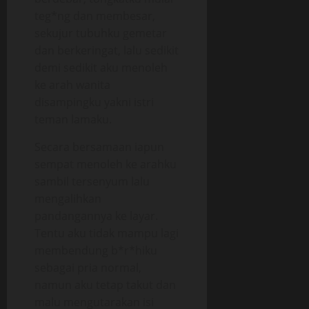
teg*ng dan membesar,
sekujur tubuhku gemetar
dan berkeringat, lalu sedikit
demi sedikit aku menoleh
ke arah wanita
disampingku yakni istri
teman lamaku.
Secara bersamaan iapun
sempat menoleh ke arahku
sambil tersenyum lalu
mengalihkan
pandangannya ke layar.
Tentu aku tidak mampu lagi
membendung b*r*hiku
sebagai pria normal,
namun aku tetap takut dan
malu mengutarakan isi