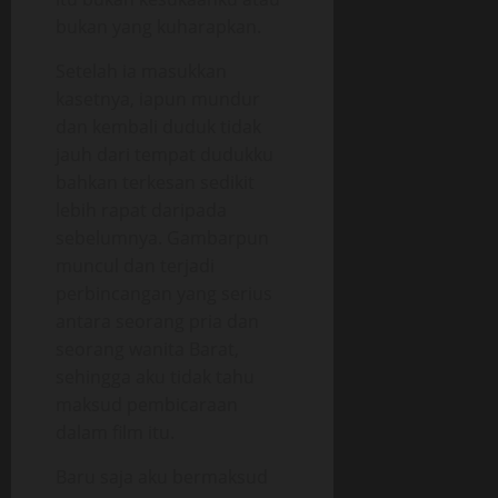
bukan yang kuharapkan.
Setelah ia masukkan
kasetnya, iapun mundur
dan kembali duduk tidak
jauh dari tempat dudukku
bahkan terkesan sedikit
lebih rapat daripada
sebelumnya. Gambarpun
muncul dan terjadi
perbincangan yang serius
antara seorang pria dan
seorang wanita Barat,
sehingga aku tidak tahu
maksud pembicaraan
dalam film itu.
Baru saja aku bermaksud