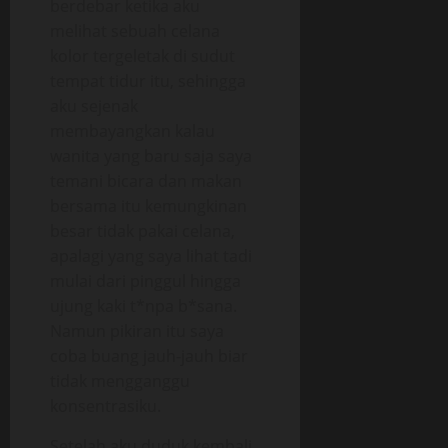
berdebar ketika aku
melihat sebuah celana
kolor tergeletak di sudut
tempat tidur itu, sehingga
aku sejenak
membayangkan kalau
wanita yang baru saja saya
temani bicara dan makan
bersama itu kemungkinan
besar tidak pakai celana,
apalagi yang saya lihat tadi
mulai dari pinggul hingga
ujung kaki t*npa b*sana.
Namun pikiran itu saya
coba buang jauh-jauh biar
tidak mengganggu
konsentrasiku.
Setelah aku duduk kembali