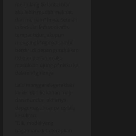
menjulang ke lantai biar
aku lebih mudah melihat,
dan menjam*hnya. Setelah
ia terkulai lemas di atas
tempat tidur, akupun
mengangk*nginya sambil
berdiri di depan gundukkan
itu dan perlahan aku
masukkan ujung p*nisku ke
dalam v*ginanya
Lalu menggerak-gerakkan
ke kiri dan ke kanan maju
dan mundur, akhirnya
dapat masuk tanpa terlalu
kesulitan.
“Dik, model yang
bagaimana kita terapkan