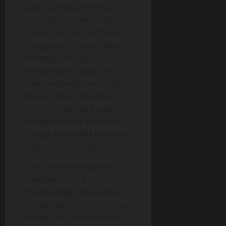
kami saling berc*uman,
berangkulan, berj*latan
tubuh dan tidur terl*ntang
hingga pagi. Setelah kami
terbangun hampir
bersamaan di pagi hari,
saya langsung lompat dari
tempat tidur, tiba-tiba
muncul rasa takut yang
mengecam dan pikiranku
sangat kalut tidak tahu apa
yang harus saya perbuat.
Saya menyesal tapi ada
keinginan untuk
mengulanginya bersama
dengan wanita itu. Untung
malam itu suaminya tidak