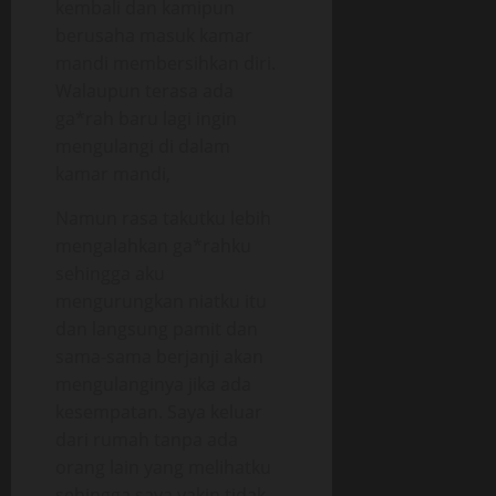
kembali dan kamipun
berusaha masuk kamar
mandi membersihkan diri.
Walaupun terasa ada
ga*rah baru lagi ingin
mengulangi di dalam
kamar mandi,
Namun rasa takutku lebih
mengalahkan ga*rahku
sehingga aku
mengurungkan niatku itu
dan langsung pamit dan
sama-sama berjanji akan
mengulanginya jika ada
kesempatan. Saya keluar
dari rumah tanpa ada
orang lain yang melihatku
sehingga saya yakin tidak