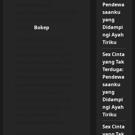
Pendewa
nanti besok saja
saanku
ketemunya, tapi istri Bobby
yang
berteriak melarangku dan
Didampi
katanya
Bokep
,
ngi Ayah
“Tunggu dulu pak, nasi
Tiriku
yang saya masak buat
Sex Cinta
bapak sudah matang. Kita
yang Tak
makan bersama saja dulu,
Terduga:
siapa tahu setelah makan
Pendewa
Bobby datang, kan belum
saanku
juga larut malam, apalagi
yang
kita baru saja ketemu,”
Didampi
katanya penuh harap agar
ngi Ayah
aku tetap menunggu dan
Tiriku
mau makan malam
bersama di rumahnya.
Sex Cinta
yang Tak
Tak lama kemudian, iapun