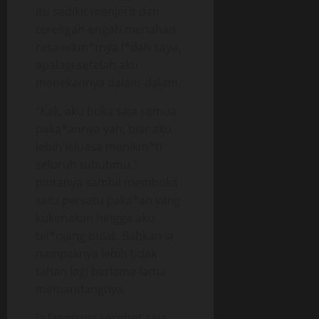
itu sedikit menjerit dan
terengah-engah menahan
rasa nikm*tnya l*dah saya,
apalagi setelah aku
menekannya dalam-dalam.
“Kak, aku buka saja semua
paka*annya yah, biar aku
lebih leluasa menikm*ti
seluruh tubuhmu,”
pintanya sambil membuka
satu persatu paka*an yang
kukenakan hingga aku
tel*njang bulat. Bahkan ia
nampaknya lebih tidak
tahan lagi berlama-lama
memandangnya.
Ia langsung serobot saja