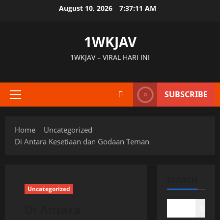
Skip
August 10, 2026
7:37:12 AM
to
content
1WKJAV
1WKJAV – VIRAL HARI INI
SUBSCRIBE
Primary
Menu
Home
Uncategorized
Di Antara Kesetiaan dan Godaan Teman
SEARCH
Uncategorized
Di Antara
Search