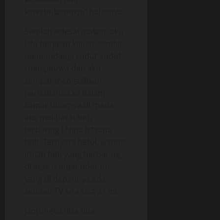
keterbukaannya” balasnya.
Setelah selesai makan, aku
lalu berjalan keluar sambil
memandangi sudut-sudut
ruangannya dan aku
sempat mengalihkan
perhatianku ke dalam
kamar tidurnya di mana
aku melihat tubuh
terbaring t*npa b*sana
tadi. Ternyata betul, wanita
itulah tadi yang berbaring
di atas tempat tidur itu,
yang di depannya ada
sebuah TV kira-kira 21 inc.
Jantungku tiba-tiba