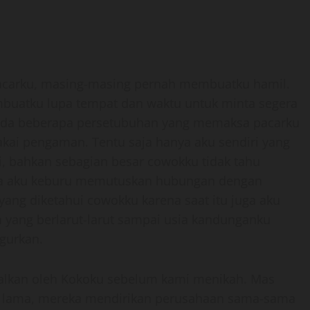
pacarku, masing-masing pernah membuatku hamil.
mbuatku lupa tempat dan waktu untuk minta segera
 ada beberapa persetubuhan yang memaksa pacarku
ai pengaman. Tentu saja hanya aku sendiri yang
i, bahkan sebagian besar cowokku tidak tahu
na aku keburu memutuskan hubungan dengan
ang diketahui cowokku karena saat itu juga aku
n yang berlarut-larut sampai usia kandunganku
ugurkan.
alkan oleh Kokoku sebelum kami menikah. Mas
ak lama, mereka mendirikan perusahaan sama-sama