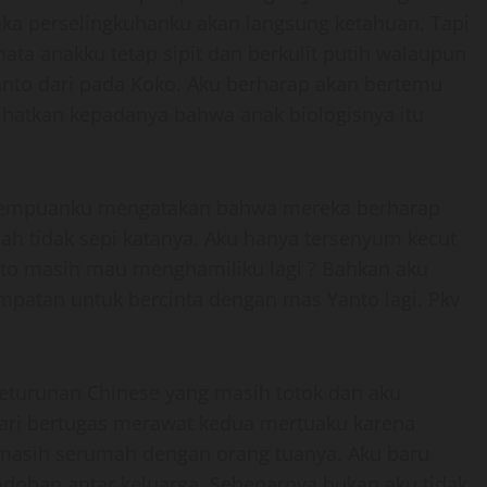
maka perselingkuhanku akan langsung ketahuan. Tapi
ata anakku tetap sipit dan berkulit putih walaupun
anto dari pada Koko. Aku berharap akan bertemu
ihatkan kepadanya bahwa anak biologisnya itu
rempuanku mengatakan bahwa mereka berharap
ah tidak sepi katanya. Aku hanya tersenyum kecut
nto masih mau menghamiliku lagi ? Bahkan aku
mpatan untuk bercinta dengan mas Yanto lagi. Pkv
keturunan Chinese yang masih totok dan aku
hari bertugas merawat kedua mertuaku karena
 masih serumah dengan orang tuanya. Aku baru
dohan antar keluarga. Sebenarnya bukan aku tidak