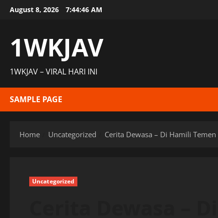
Skip
August 8, 2026
7:44:47 AM
to
content
1WKJAV
1WKJAV – VIRAL HARI INI
SAMPLE PAGE
Home
Uncategorized
Cerita Dewasa – Di Hamili Temen
Uncategorized
Cerita Dewasa – D