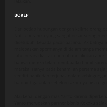
lakukan.
BOKEP
Dari setiap hubungan dengan kelima orang 
Nafsu berahiku yang sangat besar sering me
disetubuhi kepada pacar-pacarku. Akibatnya
melepaskan spermanya di dalam tanpa memak
tahu berapa kali aku pernah melakukan abors
bahwa mereka telah membuatku hamil kare
mereka. Hanya pada kehamilan pertama saja y
sendiri panik dan terjebak dalam kebingunga
hampir tiga bulan sebelum akhirnya bisa dig
Aku kenal dengan mas Yanto karena diperken
Yanto merupakan partner bisnis Kokoku sej