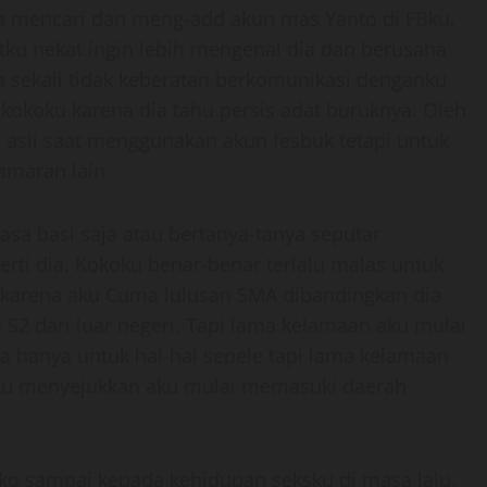
a mencari dan meng-add akun mas Yanto di FBku.
ku nekat ingin lebih mengenal dia dan berusaha
 sekali tidak keberatan berkomunikasi denganku
kokoku karena dia tahu persis adat buruknya. Oleh
 asli saat menggunakan akun fesbuk tetapi untuk
amaran lain
sa basi saja atau bertanya-tanya seputar
rti dia. Kokoku benar-benar terlalu malas untuk
karena aku Cuma lulusan SMA dibandingkan dia
 S2 dari luar negeri. Tapi lama kelamaan aku mulai
ya hanya untuk hal-hal sepele tapi lama kelamaan
itu menyejukkan aku mulai memasuki daerah
ko sampai kepada kehidupan seksku di masa lalu.