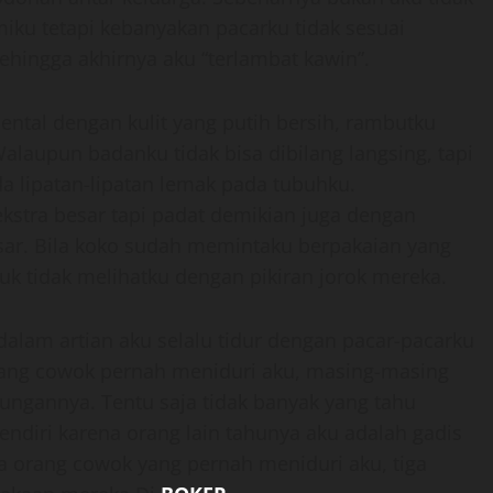
iku tetapi kebanyakan pacarku tidak sesuai
ehingga akhirnya aku “terlambat kawin”.
ntal dengan kulit yang putih bersih, rambutku
laupun badanku tidak bisa dibilang langsing, tapi
da lipatan-lipatan lemak pada tubuhku.
stra besar tapi padat demikian juga dengan
sar. Bila koko sudah memintaku berpakaian yang
ntuk tidak melihatku dengan pikiran jorok mereka.
lam artian aku selalu tidur dengan pacar-pacarku
orang cowok pernah meniduri aku, masing-masing
ngannya. Tentu saja tidak banyak yang tahu
endiri karena orang lain tahunya aku adalah gadis
ma orang cowok yang pernah meniduri aku, tiga