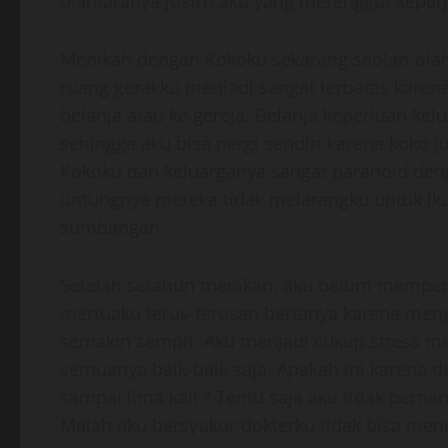
diantaranya justru aku yang merenggut kepe
Menikah dengan Kokoku sekarang seolah-ola
ruang gerakku menjadi sangat terbatas karena
belanja atau ke gereja. Belanja keperluan kel
sehingga aku bisa pergi sendiri karena koko j
Kokoku dan keluarganya sangat paranoid den
untungnya mereka tidak melarangku untuk ikut
sumbangan.
Setelah setahun menikah, aku belum memperl
mertuaku terus-terusan bertanya karena me
semakin sempit. Aku menjadi cukup stress me
semuanya baik-baik saja. Apakah ini karena
sampai lima kali ? Tentu saja aku tidak perna
Malah aku bersyukur dokterku tidak bisa me