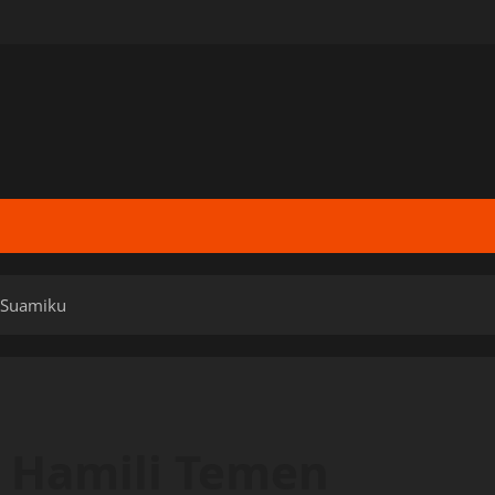
 Suamiku
i Hamili Temen