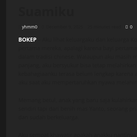
Suamiku
yhmm0
December 9, 2025
25 minutes read
0
BOKEP
– Aku lihat keluargaku dan keluarga 
pertama mereka, apalagi karena bayi pertamaku
dalam tradisi chinese. Walaupun aku masih me
panjang, aku bersyukur bisa tetap melahirka
kebahagiaanku terasa belum lengkap karena a
aku saat aku mempertaruhkan nyawa melahir
Memang betul, anak yang baru saja kulahirka
sendiri tapi dari benih mas Yanto, seorang p
dan sudah berkeluarga.
Aku sempat khawatir apakah anakku nantinya 