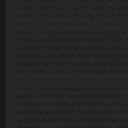
mampu mencari pacar sendiri untuk jadi suam
dengan selera orang tuaku yang cukup kolot s
Menurut orang-orang wajahku sangat khas orie
hitam lurus panjang sampai melewati bahu. Wa
juga tidak bisa dibilang gemuk karena tidak a
Keistimewaanku adalah ukuran dadaku yang ek
pinggulku dan bulatan pantatku yang agak be
seksi, maka sangat sulit melarang laki-laki u
Sebelum menikah, pergaulanku cukup bebas da
sejak masih di SMA. Tidak kurang dari lima 
antara satu sampai dua tahunan lama berhubu
reputasiku kecuali bekas cowok-cowokku itu s
yang baik dan aktivis gereja. Malahan dari li