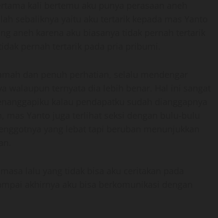
pertama kali bertemu aku punya perasaan aneh
ah sebaliknya yaitu aku tertarik kepada mas Yanto
ng aneh karena aku biasanya tidak pernah tertarik
tidak pernah tertarik pada pria pribumi.
ramah dan penuh perhatian, selalu mendengar
walaupun ternyata dia lebih benar. Hal ini sangat
enanggapiku kalau pendapatku sudah dianggapnya
, mas Yanto juga terlihat seksi dengan bulu-bulu
jenggotnya yang lebat tapi beruban menunjukkan
an.
asa lalu yang tidak bisa aku ceritakan pada
ampai akhirnya aku bisa berkomunikasi dengan