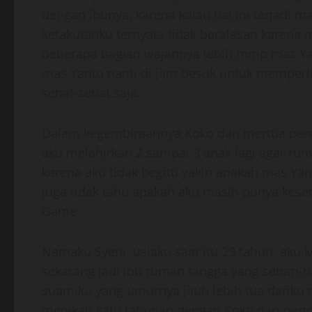
dengan ibunya, karena kalau hal ini terjadi 
ketakutanku ternyata tidak beralasan karena m
beberapa bagian wajahnya lebih mirip mas Y
mas Yanto nanti di jam besuk untuk memperl
sehat-sehat saja.
Dalam kegembiraannya Koko dan mertua pe
aku melahirkan 2 sampai 3 anak lagi agar rum
karena aku tidak begitu yakin apakah mas Ya
juga tidak tahu apakah aku masih punya kese
Game
Namaku Syeni, usiaku saat itu 29 tahun, aku 
sekarang jadi ibu rumah tangga yang sehari-
suamiku yang umurnya jauh lebih tua dariku
menikah satu tahunan dengan Koko dari perjo