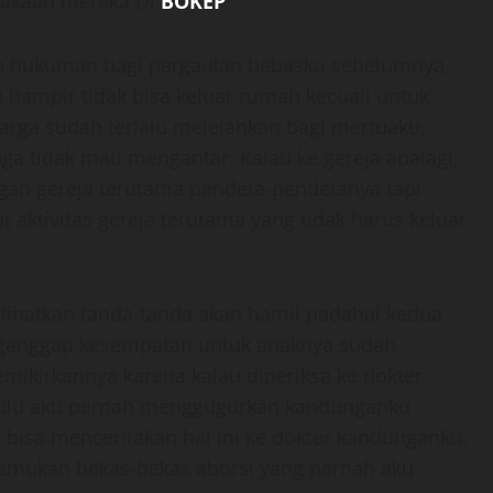
rjakaan mereka Di
BOKEP
.
h hukuman bagi pergaulan bebasku sebelumnya,
 hampir tidak bisa keluar rumah kecuali untuk
uarga sudah terlalu melelahkan bagi mertuaku,
uga tidak mau mengantar. Kalau ke gereja apalagi,
gan gereja terutama pendeta-pendetanya tapi
 aktivitas gereja terutama yang tidak harus keluar
ihatkan tanda-tanda akan hamil padahal kedua
nganggap kesempatan untuk anaknya sudah
mikirkannya karena kalau diperiksa ke dokter
 dulu aku pernah menggugurkan kandunganku
h bisa menceritakan hal ini ke dokter kandunganku.
nemukan bekas-bekas aborsi yang pernah aku