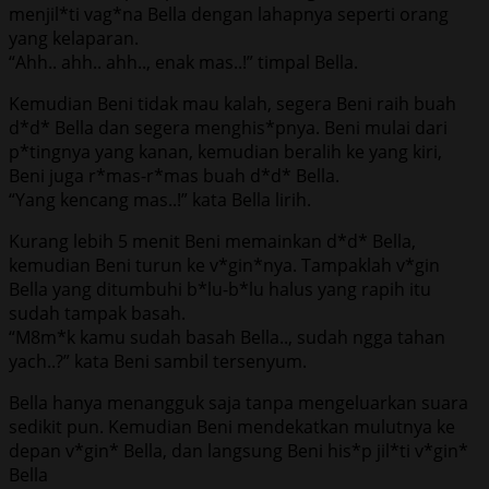
menjil*ti vag*na Bella dengan lahapnya seperti orang
yang kelaparan.
“Ahh.. ahh.. ahh.., enak mas..!” timpal Bella.
Kemudian Beni tidak mau kalah, segera Beni raih buah
d*d* Bella dan segera menghis*pnya. Beni mulai dari
p*tingnya yang kanan, kemudian beralih ke yang kiri,
Beni juga r*mas-r*mas buah d*d* Bella.
“Yang kencang mas..!” kata Bella lirih.
Kurang lebih 5 menit Beni memainkan d*d* Bella,
kemudian Beni turun ke v*gin*nya. Tampaklah v*gin
Bella yang ditumbuhi b*lu-b*lu halus yang rapih itu
sudah tampak basah.
“M8m*k kamu sudah basah Bella.., sudah ngga tahan
yach..?” kata Beni sambil tersenyum.
Bella hanya menangguk saja tanpa mengeluarkan suara
sedikit pun. Kemudian Beni mendekatkan mulutnya ke
depan v*gin* Bella, dan langsung Beni his*p jil*ti v*gin*
Bella