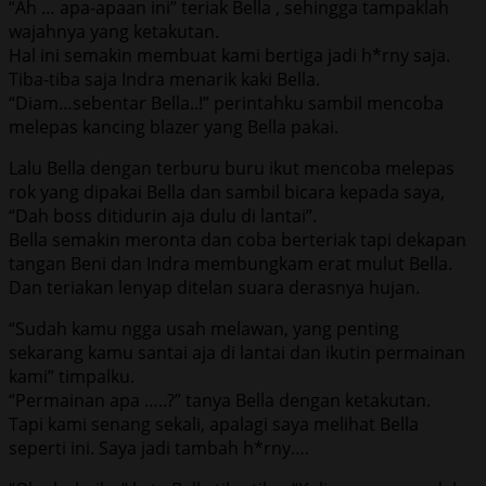
“Ah … apa-apaan ini” teriak Bella , sehingga tampaklah
wajahnya yang ketakutan.
Hal ini semakin membuat kami bertiga jadi h*rny saja.
Tiba-tiba saja Indra menarik kaki Bella.
“Diam…sebentar Bella..!” perintahku sambil mencoba
melepas kancing blazer yang Bella pakai.
Lalu Bella dengan terburu buru ikut mencoba melepas
rok yang dipakai Bella dan sambil bicara kepada saya,
“Dah boss ditidurin aja dulu di lantai”.
Bella semakin meronta dan coba berteriak tapi dekapan
tangan Beni dan Indra membungkam erat mulut Bella.
Dan teriakan lenyap ditelan suara derasnya hujan.
“Sudah kamu ngga usah melawan, yang penting
sekarang kamu santai aja di lantai dan ikutin permainan
kami” timpalku.
“Permainan apa …..?” tanya Bella dengan ketakutan.
Tapi kami senang sekali, apalagi saya melihat Bella
seperti ini. Saya jadi tambah h*rny….