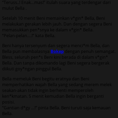
“Teruss..! Enak…mas!” itulah suara yang terdengar dari
mulut Bella .
Setelah 10 menit Beni memainkan v*gin* Bella, Beni
melakukan gerakan lebih jauh. Dan dengan segera Beni
memasukkan pen*snya ke dalam v*gin* Bella.
“Pelan-pelan….!” kata Bella.
Beni hanya tersenyum dan segera menci*m Bella, dan
Bella pun membalasnya
Bokep
dengan penuh semangat.
Bless, seluruh pen*s Beni kini berada di dalam v*gin*
Bella. Dan tanpa dikomando lagi Beni segera bergerak
diikuti goy*ngan pinggul Bella.
Bella memeluk Beni begitu eratnya dan Beni
memperhatikan wajah Bella yang sedang merem melek
seakan-akan tidak ingin berhenti memperoleh
ken*kmatan. 5 menit kemudian Bella ingin berganti
posisi.
“Gantian d*gy …!” pinta Bella. Beni turuti saja kemauan
Bella.