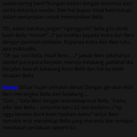
sudah sering berh*bungan badan dengan Antonius dari
cerita Antonius sendiri. Dan hal itupun tidak kami tutupi
dalam pertanyaan untuk memojokkan Bella.
“Eh, kalian berdua jangan “nganggurin” Bella gitu donk,
kasih Bella “minum” ..!” perintahku kepada Indra dan Beni
dengan perintah simbolis. Rupanya Indra dan Beni tahu
apa maksudku.
“Oh iya, sori Bella, maaf Boss…..!” jawab Beni sekenanya
sambil pura-pura berjalan menuju belakang ,padahal dia
berjalan kearah belakang kursi Bella dan hal itu tidak
disadari Bella.
Bokep
Diluar hujan semakin deras! Dengan gerakan kilat
Beni merangkul Bella dari belakang….
“Gini..,” kata Beni dengan mendekap erat Bella. “Kamu
pikir deh Bella… umurmu baru 22 dan bodymu s*xy,
ngga kecewa donk kami nyobain kamu” lanjut Beni
semakin erat mendekap Bella yang meronta dan terkejut
mendapat perlakuan seperti itu.