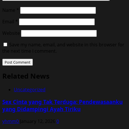
Name
*
Email
*
Website
Save my name, email, and website in this browser for
the next time I comment.
Related News
Uncategorized
Sex Cinta yang Tak Terduga: Pendewasaanku
yang Didampingi Ayah Tiriku
yhmm0
January 12, 2026
0