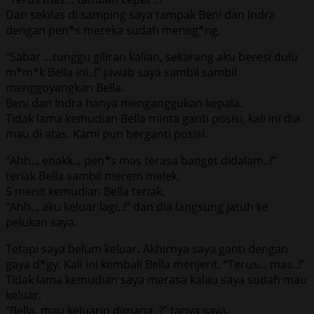
Dan sekilas di samping saya tampak Beni dan Indra
dengan pen*s mereka sudah meneg*ng.
“Sabar …tunggu giliran kalian, sekarang aku beresi dulu
m*m*k Bella ini..!” jawab saya sambil sambil
menggoyangkan Bella.
Beni dan Indra hanya menganggukan kepala.
Tidak lama kemudian Bella minta ganti posisi, kali ini dia
mau di atas. Kami pun berganti posisi.
“Ahh.., enakk.., pen*s mas terasa banget didalam..!”
teriak Bella sambil merem melek.
5 menit kemudian Bella teriak,
“Ahh.., aku keluar lagi..!” dan dia langsung jatuh ke
pelukan saya.
Tetapi saya belum keluar. Akhirnya saya ganti dengan
gaya d*gy. Kali ini kembali Bella menjerit, “Terus… mas..!”
Tidak lama kemudian saya merasa kalau saya sudah mau
keluar.
“Bella, mau keluarin dimana..?” tanya saya.