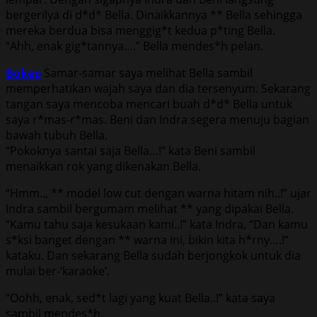
bergerilya di d*d* Bella. Dinaikkannya ** Bella sehingga
mereka berdua bisa menggig*t kedua p*ting Bella.
“Ahh, enak gig*tannya….” Bella mendes*h pelan.
Bokep
Samar-samar saya melihat Bella sambil
memperhatikan wajah saya dan dia tersenyum. Sekarang
tangan saya mencoba mencari buah d*d* Bella untuk
saya r*mas-r*mas. Beni dan Indra segera menuju bagian
bawah tubuh Bella.
“Pokoknya santai saja Bella…!” kata Beni sambil
menaikkan rok yang dikenakan Bella.
“Hmm.., ** model low cut dengan warna hitam nih..!” ujar
Indra sambil bergumam melihat ** yang dipakai Bella.
“Kamu tahu saja kesukaan kami..!” kata Indra, “Dan kamu
s*ksi banget dengan ** warna ini, bikin kita h*rny….!”
kataku. Dan sekarang Bella sudah berjongkok untuk dia
mulai ber-‘karaoke’.
“Oohh, enak, sed*t lagi yang kuat Bella..!” kata saya
sambil mendes*h.