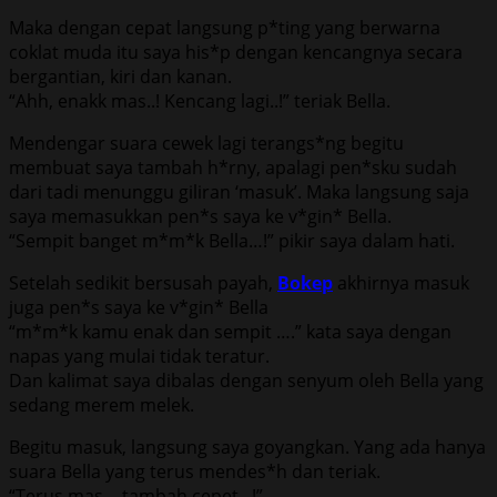
Maka dengan cepat langsung p*ting yang berwarna
coklat muda itu saya his*p dengan kencangnya secara
bergantian, kiri dan kanan.
“Ahh, enakk mas..! Kencang lagi..!” teriak Bella.
Mendengar suara cewek lagi terangs*ng begitu
membuat saya tambah h*rny, apalagi pen*sku sudah
dari tadi menunggu giliran ‘masuk’. Maka langsung saja
saya memasukkan pen*s saya ke v*gin* Bella.
“Sempit banget m*m*k Bella…!” pikir saya dalam hati.
Setelah sedikit bersusah payah,
Bokep
akhirnya masuk
juga pen*s saya ke v*gin* Bella
“m*m*k kamu enak dan sempit ….” kata saya dengan
napas yang mulai tidak teratur.
Dan kalimat saya dibalas dengan senyum oleh Bella yang
sedang merem melek.
Begitu masuk, langsung saya goyangkan. Yang ada hanya
suara Bella yang terus mendes*h dan teriak.
“Terus mas… tambah cepet ..!”