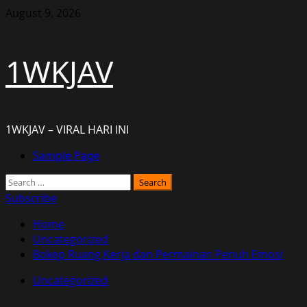
Skip
August 9, 2026
to
content
1WKJAV
1WKJAV – VIRAL HARI INI
Primary
Sample Page
Menu
Search
for:
Subscribe
Home
Uncategorized
Bokep Ruang Kerja dan Permainan Penuh Emosi
Uncategorized