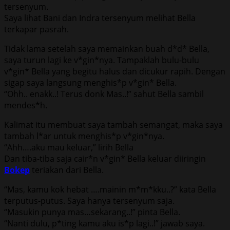
tersenyum.
Saya lihat Bani dan Indra tersenyum melihat Bella
terkapar pasrah.
Tidak lama setelah saya memainkan buah d*d* Bella,
saya turun lagi ke v*gin*nya. Tampaklah bulu-bulu
v*gin* Bella yang begitu halus dan dicukur rapih. Dengan
sigap saya langsung menghis*p v*gin* Bella.
“Ohh.. enakk..! Terus donk Mas..!” sahut Bella sambil
mendes*h.
Kalimat itu membuat saya tambah semangat, maka saya
tambah l*ar untuk menghis*p v*gin*nya.
“Ahh….aku mau keluar,” lirih Bella
Dan tiba-tiba saja cair*n v*gin* Bella keluar diiringin
Bokep
teriakan dari Bella.
“Mas, kamu kok hebat ….mainin m*m*kku..?” kata Bella
terputus-putus. Saya hanya tersenyum saja.
“Masukin punya mas…sekarang..!” pinta Bella.
“Nanti dulu, p*ting kamu aku is*p lagi..!” jawab saya.