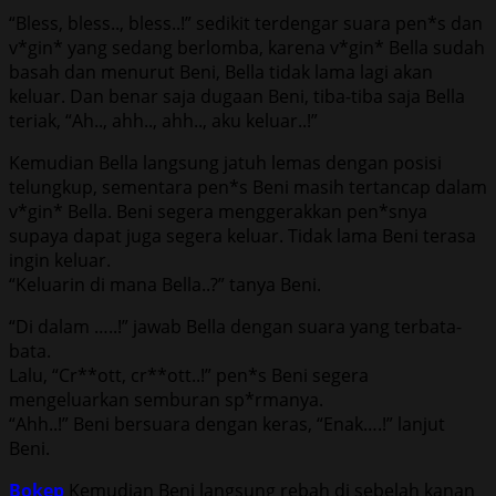
“Bless, bless.., bless..!” sedikit terdengar suara pen*s dan
v*gin* yang sedang berlomba, karena v*gin* Bella sudah
basah dan menurut Beni, Bella tidak lama lagi akan
keluar. Dan benar saja dugaan Beni, tiba-tiba saja Bella
teriak, “Ah.., ahh.., ahh.., aku keluar..!”
Kemudian Bella langsung jatuh lemas dengan posisi
telungkup, sementara pen*s Beni masih tertancap dalam
v*gin* Bella. Beni segera menggerakkan pen*snya
supaya dapat juga segera keluar. Tidak lama Beni terasa
ingin keluar.
“Keluarin di mana Bella..?” tanya Beni.
“Di dalam …..!” jawab Bella dengan suara yang terbata-
bata.
Lalu, “Cr**ott, cr**ott..!” pen*s Beni segera
mengeluarkan semburan sp*rmanya.
“Ahh..!” Beni bersuara dengan keras, “Enak….!” lanjut
Beni.
Bokep
Kemudian Beni langsung rebah di sebelah kanan