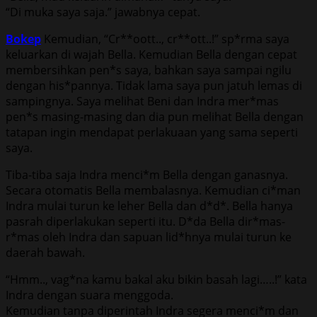
“Di muka saya saja.” jawabnya cepat.
Bokep
Kemudian, “Cr**oott.., cr**ott..!” sp*rma saya
keluarkan di wajah Bella. Kemudian Bella dengan cepat
membersihkan pen*s saya, bahkan saya sampai ngilu
dengan his*pannya. Tidak lama saya pun jatuh lemas di
sampingnya. Saya melihat Beni dan Indra mer*mas
pen*s masing-masing dan dia pun melihat Bella dengan
tatapan ingin mendapat perlakuaan yang sama seperti
saya.
Tiba-tiba saja Indra menci*m Bella dengan ganasnya.
Secara otomatis Bella membalasnya. Kemudian ci*man
Indra mulai turun ke leher Bella dan d*d*. Bella hanya
pasrah diperlakukan seperti itu. D*da Bella dir*mas-
r*mas oleh Indra dan sapuan lid*hnya mulai turun ke
daerah bawah.
“Hmm.., vag*na kamu bakal aku bikin basah lagi…..!” kata
Indra dengan suara menggoda.
Kemudian tanpa diperintah Indra segera menci*m dan