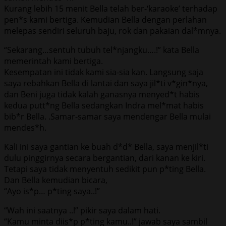
Kurang lebih 15 menit Bella telah ber-‘karaoke’ terhadap
pen*s kami bertiga. Kemudian Bella dengan perlahan
melepas sendiri seluruh baju, rok dan pakaian dal*mnya.
“Sekarang…sentuh tubuh tel*njangku….!” kata Bella
memerintah kami bertiga.
Kesempatan ini tidak kami sia-sia kan. Langsung saja
saya rebahkan Bella di lantai dan saya jil*ti v*gin*nya,
dan Beni juga tidak kalah ganasnya menyed*t habis
kedua putt*ng Bella sedangkan Indra mel*mat habis
bib*r Bella. .Samar-samar saya mendengar Bella mulai
mendes*h.
Kali ini saya gantian ke buah d*d* Bella, saya menjil*ti
dulu pinggirnya secara bergantian, dari kanan ke kiri.
Tetapi saya tidak menyentuh sedikit pun p*ting Bella.
Dan Bella kemudian bicara,
“Ayo is*p… p*ting saya..!”
“Wah ini saatnya ..!” pikir saya dalam hati.
“Kamu minta diis*p p*ting kamu..!” jawab saya sambil