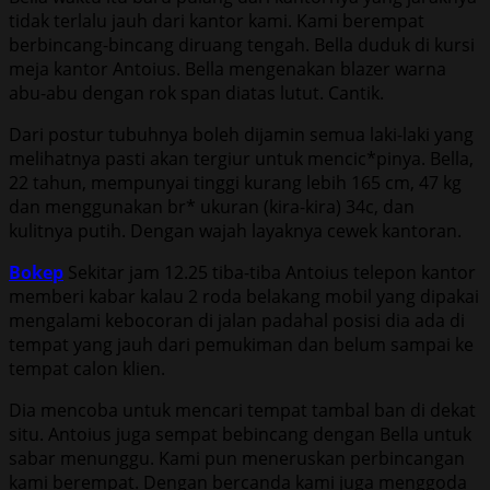
tidak terlalu jauh dari kantor kami. Kami berempat
berbincang-bincang diruang tengah. Bella duduk di kursi
meja kantor Antoius. Bella mengenakan blazer warna
abu-abu dengan rok span diatas lutut. Cantik.
Dari postur tubuhnya boleh dijamin semua laki-laki yang
melihatnya pasti akan tergiur untuk mencic*pinya. Bella,
22 tahun, mempunyai tinggi kurang lebih 165 cm, 47 kg
dan menggunakan br* ukuran (kira-kira) 34c, dan
kulitnya putih. Dengan wajah layaknya cewek kantoran.
Bokep
Sekitar jam 12.25 tiba-tiba Antoius telepon kantor
memberi kabar kalau 2 roda belakang mobil yang dipakai
mengalami kebocoran di jalan padahal posisi dia ada di
tempat yang jauh dari pemukiman dan belum sampai ke
tempat calon klien.
Dia mencoba untuk mencari tempat tambal ban di dekat
situ. Antoius juga sempat bebincang dengan Bella untuk
sabar menunggu. Kami pun meneruskan perbincangan
kami berempat. Dengan bercanda kami juga menggoda