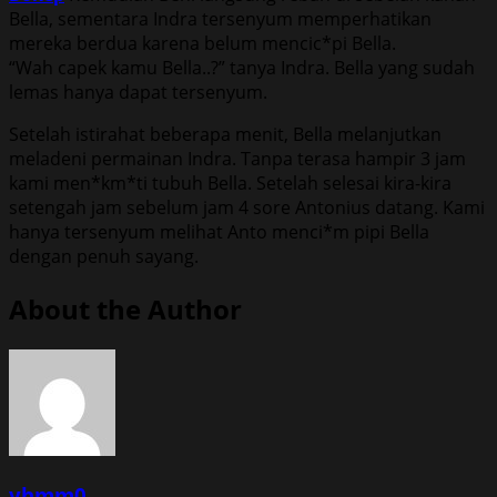
Bella, sementara Indra tersenyum memperhatikan
mereka berdua karena belum mencic*pi Bella.
“Wah capek kamu Bella..?” tanya Indra. Bella yang sudah
lemas hanya dapat tersenyum.
Setelah istirahat beberapa menit, Bella melanjutkan
meladeni permainan Indra. Tanpa terasa hampir 3 jam
kami men*km*ti tubuh Bella. Setelah selesai kira-kira
setengah jam sebelum jam 4 sore Antonius datang. Kami
hanya tersenyum melihat Anto menci*m pipi Bella
dengan penuh sayang.
About the Author
yhmm0