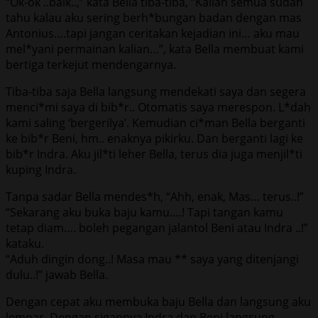
“Ok-ok ..baik..,” kata Bella tiba-tiba, “Kalian semua sudah
tahu kalau aku sering berh*bungan badan dengan mas
Antonius….tapi jangan ceritakan kejadian ini… aku mau
mel*yani permainan kalian…”, kata Bella membuat kami
bertiga terkejut mendengarnya.
Tiba-tiba saja Bella langsung mendekati saya dan segera
menci*mi saya di bib*r.. Otomatis saya merespon. L*dah
kami saling ‘bergerilya’. Kemudian ci*man Bella berganti
ke bib*r Beni, hm.. enaknya pikirku. Dan berganti lagi ke
bib*r Indra. Aku jil*ti leher Bella, terus dia juga menjil*ti
kuping Indra.
Tanpa sadar Bella mendes*h, “Ahh, enak, Mas… terus..!”
“Sekarang aku buka baju kamu….! Tapi tangan kamu
tetap diam…. boleh pegangan jalantol Beni atau Indra ..!”
kataku.
“Aduh dingin dong..! Masa mau ** saya yang ditenjangi
dulu..!” jawab Bella.
Dengan cepat aku membuka baju Bella dan langsung aku
lempar. Dengan sigapnya Indra dan Beni langsung