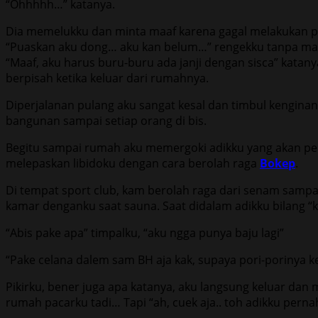
“Ohhhhh…” katanya.
Dia memelukku dan minta maaf karena gagal melakukan pen
“Puaskan aku dong… aku kan belum…” rengekku tanpa ma
“Maaf, aku harus buru-buru ada janji dengan sisca” kat
berpisah ketika keluar dari rumahnya.
Diperjalanan pulang aku sangat kesal dan timbul kenginan
bangunan sampai setiap orang di bis.
Begitu sampai rumah aku memergoki adikku yang akan per
melepaskan libidoku dengan cara berolah raga
Bokep
.
Di tempat sport club, kam berolah raga dari senam sampa
kamar denganku saat sauna. Saat didalam adikku bilang “k
“Abis pake apa” timpalku, “aku ngga punya baju lagi”
“Pake celana dalem sam BH aja kak, supaya pori-porinya k
Pikirku, bener juga apa katanya, aku langsung keluar dan
rumah pacarku tadi… Tapi “ah, cuek aja.. toh adikku pernah 