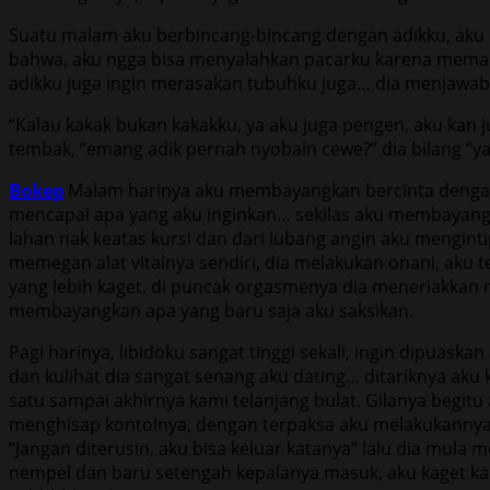
Suatu malam aku berbincang-bincang dengan adikku, aku 
bahwa, aku ngga bisa menyalahkan pacarku karena memang bo
adikku juga ingin merasakan tubuhku juga… dia menjawab
“Kalau kakak bukan kakakku, ya aku juga pengen, aku kan 
tembak, “emang adik pernah nyobain cewe?” dia bilang “ya
Bokep
Malam harinya aku membayangkan bercinta dengan p
mencapai apa yang aku inginkan… sekilas aku membayan
lahan nak keatas kursi dan dari lubang angin aku menginti
memegan alat vitalnya sendiri, dia melakukan onani, aku t
yang lebih kaget, di puncak orgasmenya dia meneriakkan
membayangkan apa yang baru saja aku saksikan.
Pagi harinya, libidoku sangat tinggi sekali, ingin dipua
dan kulihat dia sangat senang aku dating… ditariknya ak
satu sampai akhirnya kami telanjang bulat. Gilanya begit
menghisap kontolnya, dengan terpaksa aku melakukannya,
“Jangan diterusin, aku bisa keluar katanya” lalu dia mu
nempel dan baru setengah kepalanya masuk, aku kaget k