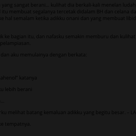
yang sangat berani… kulihat dia berkali-kali menelan lud
al itu membuat segalanya tercetak didalam BH dan celana
u ke hal semalam ketika adikku onani dan yang membuat li
irik ke bagian itu, dan nafasku semakin memburu dan kulih
 pelampiasan.
i dan aku memulainya dengan berkata:
 bahenol” katanya
ku lebih berani
a…
irku melihat batang kemaluan adikku yang begitu besar. – 
ke tempatnya.