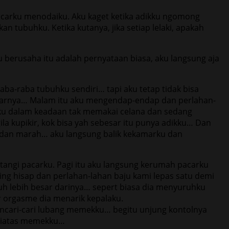
acarku menodaiku. Aku kaget ketika adikku ngomong
n tubuhku. Ketika kutanya, jika setiap lelaki, apakah
u berusaha itu adalah pernyataan biasa, aku langsung aja
a-raba tubuhku sendiri… tapi aku tetap tidak bisa
marnya… Malam itu aku mengendap-endap dan perlahan-
dikku dalam keadaan tak memakai celana dan sedang
ila kupikir, kok bisa yah sebesar itu punya adikku… Dan
 dan marah… aku langsung balik kekamarku dan
atangi pacarku. Pagi itu aku langsung kerumah pacarku
ing hisap dan perlahan-lahan baju kami lepas satu demi
jauh lebih besar darinya… sepert biasa dia menyuruhku
 orgasme dia menarik kepalaku.
mencari-cari lubang memekku… begitu unjung kontolnya
 diatas memekku…