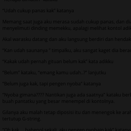
“Udah cukup panas kak” katanya
Memang saat juga aku merasa sudah cukup panas, dan dia
menyelimuti dinding memekku, apalagi melihat kontol adi
Akal warasku datang dan aku langsung berdiri dan hendak 
“Kan udah saunanya ” timpalku, aku sangat kaget dia bera
“Kakak udah pernah gituan belum kak” kata adikku
“Belum” kataku, “emang kamu udah..?” lanjutku
“Belum juga kak, tapi pengen nyoba” katanya
“Nyoba gimana???? Nantikan juga ada saatnya” kataku berb
buah pantatku yang besar menempel di kontolnya.
Gilanya aku malah tetap diposisi itu dan menengok ke a
tertutup G-string.
“Oh kak…. bahenol sekali, aku pengen nyobain kak” kata