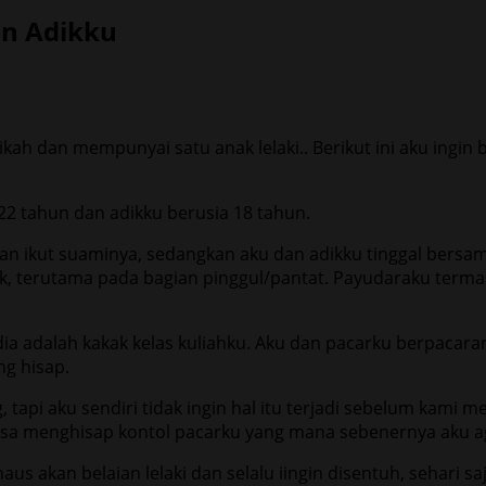
an Adikku
h dan mempunyai satu anak lelaki.. Berikut ini aku ingi
a 22 tahun dan adikku berusia 18 tahun.
an ikut suaminya, sedangkan aku dan adikku tinggal bersa
, terutama pada bagian pinggul/pantat. Payudaraku termasu
a adalah kakak kelas kuliahku. Aku dan pacarku berpacaran 
ng hisap.
, tapi aku sendiri tidak ingin hal itu terjadi sebelum kami
ksa menghisap kontol pacarku yang mana sebenernya aku ag
akan belaian lelaki dan selalu iingin disentuh, sehari saj