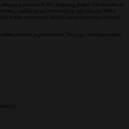
ah, aku pura-pura acuh dan langsung duduk dan menikmati
 dalamku… adikku terus memandang tubuhku dan ketka
bidoku malah memuncak adalah kepala kontolnya muncul
at adikku melihat kegelisahanku. Aku juga membayangkan
LAPAKQQ