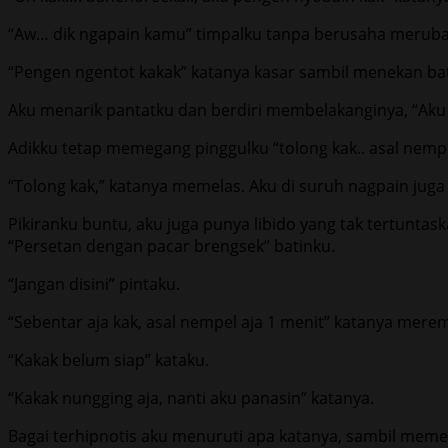
“Aw… dik ngapain kamu” timpalku tanpa berusaha meruba
“Pengen ngentot kakak” katanya kasar sambil menekan ba
Aku menarik pantatku dan berdiri membelakanginya, “Aku 
Adikku tetap memegang pinggulku “tolong kak.. asal nempe
“Tolong kak,” katanya memelas. Aku di suruh nagpain juga
Pikiranku buntu, aku juga punya libido yang tak tertunta
“Persetan dengan pacar brengsek” batinku.
“Jangan disini” pintaku.
“Sebentar aja kak, asal nempel aja 1 menit” katanya mere
“Kakak belum siap” kataku.
“Kakak nungging aja, nanti aku panasin” katanya.
Bagai terhipnotis aku menuruti apa katanya, sambil me