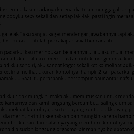
berterima kasih padanya karena dia telah menggagalkan p
dyku sexy sekali dan setiap laki-laki pasti ingin merasaka
:
juga lelaki” aku sangat kaget mendengar jawabannya tapi ak
, belum kak”…. itulah percakapan awal bencana itu.
acarku, kau merindukan belaiannya… lalu aku mulai merab
gkan adikku… lalu aku memutuskan untuk mengintip ke ka
p adikku sendiri, aku sangat kaget sekali ketika melihat a
erkesima melihat ukuran kontolnya, hampir 2 kali pacarku, g
 namaku… Saat itu perasaanku bercampur baur antar nafsu
skan adikku tidak mungkin, maka aku memutuskan untuk mend
u ke kamarnya dan kami langsung bercumbu… saling cium sal
u aku melihat kontolnya, aku terbayang kontol adikku yang 
 dia merintih-rintih keenakkan dan mungkin karena hampir
la menindihi ku dan dari nafasnya yang memburu kontolnya 
arena dia sudah langsung orgasme, air maninya belepotan