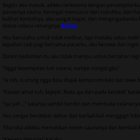
Begitu aku masuk, adikku terkesima dengan penampilanku 
panasnya sauna. Keringat mencucur dari tubuhku, dan h
kulihat kontolnya, aku sangat kaget, dan mengingatkank
diatas celana renangnya
Bokep
.
Aku berusaha untuk tidak melihat, tapi mataku selau mel
kejadian tadi pagi bersama pacarku, aku kecewa dan ingin
Dalam kediaman itu aku tidak mampu untuk bertahan lag
“Ngga kesempitan tuh celana, sampe nongol gitu”
“Ia nih, si otong ngga bisa diajak kompromi kalo liat cewe
“Kasian amat tuh, kejepit. Buka aja dari pada kecekik” kata
“Iya yah…” katanya sambil berdiri dan membuka celanany
Aku sangat berdebar-debar dan berkali-kali menggigit bib
Tiba-tiba adikku mematikan mesin saunanya dan kembali 
“Kenapa dimatiin” kataku