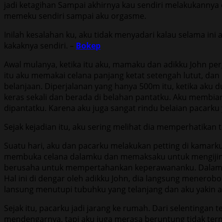
jadi ketagihan Sampai akhirnya kau sendiri melakukanny
memeku sendiri sampai aku orgasme.
Inilah kesalahan ku, aku tidak menyadari kalau selama in
kakaknya sendiri. –
Bokep
Awal mulanya, ketika itu aku, mamaku dan adikku John p
itu aku memakai celana panjang ketat setengah lutut, d
belanjaan. Diperjalanan yang hanya 500m itu, ketika aku 
keras sekali dan berada di belahan pantatku. Aku membiar
dipantatku. Karena aku juga sangat rindu belaian pacarku
Sejak kejadian itu, aku sering melihat dia memperhatikan t
Suatu hari, aku dan pacarku melakukan petting di kamar
membuka celana dalamku dan memaksaku untuk mengijink
berusaha untuk mempertahankan keperawananku. Dalam k
Hal ini di dengar oleh adikku John, dia langsung menerob
lansung menutupi tubuhku yang telanjang dan aku yakin a
Sejak itu, pacarku jadi jarang ke rumah. Dari selentinga
mendengarnya, tapi aku juga merasa beruntung tidak tern