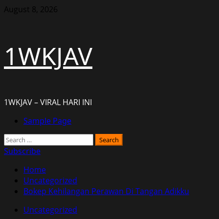
Skip
August 8, 2026
to
content
1WKJAV
1WKJAV – VIRAL HARI INI
Primary
Sample Page
Menu
Search
for:
Subscribe
Home
Uncategorized
Bokep Kehilangan Perawan Di Tangan Adikku
Uncategorized