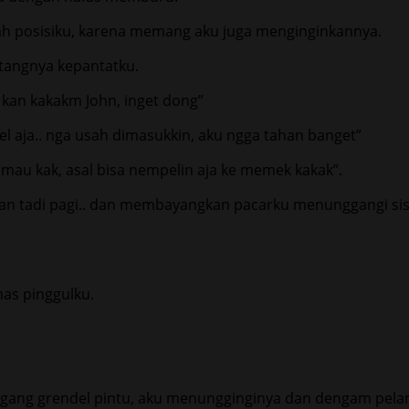
h posisiku, karena memang aku juga menginginkannya.
tangnya kepantatku.
kan kakakm John, inget dong”
l aja.. nga usah dimasukkin, aku ngga tahan banget”
 mau kak, asal bisa nempelin aja ke memek kakak”.
skan tadi pagi.. dan membayangkan pacarku menunggangi sisc
mas pinggulku.
megang grendel pintu, aku menungginginya dan dengam pel