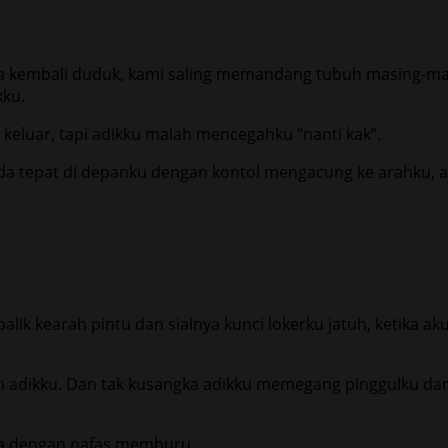
 kembali duduk, kami saling memandang tubuh masing-masi
kku.
keluar, tapi adikku malah mencegahku “nanti kak”.
da tepat di depanku dengan kontol mengacung ke arahku, an
alik kearah pintu dan sialnya kunci lokerku jatuh, ketika
rah adikku. Dan tak kusangka adikku memegang pinggulku 
nya dengan nafas memburu.