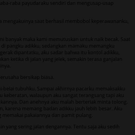
meraba-raba payudaraku sendiri dan mengusap-usap
h dia mengakuinya saat berhasil membobol keperawananku,
ami banyak maka kami memutuskan untuk naik becak. Saat
tuk di pangku adikku, sedangkan mamaku memangku
erak dipantatku, aku sadar bahwa itu kontol adikku,
n ketika di jalan yang jelek, semakin terasa ganjalan
inya.
berusaha bersikap biasa.
ai-belai tubuhku. Sampai akhirnya pacarku memaksakku
keberatan, walaupun aku sangat terangsang tapi aku
nnya. Dan anehnya aku malah berteriak minta tolong.
an, karena memang badan adikku jauh lebih besar. Aku
ng memakai pakaiannya dan pamit pulang.
n yang sering jalan dengannya. Tentu saja aku sedih