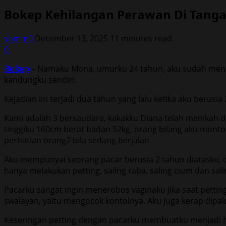
Bokep Kehilangan Perawan Di Tang
yhmm0
December 13, 2025
11 minutes read
0
Bokep
– Namaku Mona, umurku 24 tahun, aku sudah menika
kandungku sendiri.
Kejadian ini terjadi dua tahun yang lalu ketika aku berusi
Kami adalah 3 bersaudara, kakakku Diana telah menikah d
tinggiku 160cm berat badan 52kg, orang bilang aku montok
perhatian orang2 bila sedang berjalan
Aku mempunyai seorang pacar berusia 2 tahun diatasku, di
hanya melakukan petting, sailng raba, saling cium dan sali
Pacarku sangat ingin menerobos vaginaku jika saat petting
swalayan, yaitu mengocok kontolnya. Aku juga kerap dipa
Keseringan petting dengan pacarku membuatku menjadi haus 