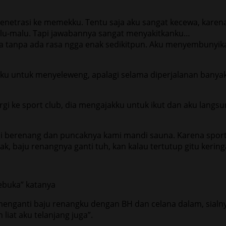
etrasi ke memekku. Tentu saja aku sangat kecewa, karena 
lu-malu. Tapi jawabannya sangat menyakitkanku…
anya tanpa ada rasa ngga enak sedikitpun. Aku menyembuny
ku untuk menyeleweng, apalagi selama diperjalanan banyak 
gi ke sport club, dia mengajakku untuk ikut dan aku lang
i berenang dan puncaknya kami mandi sauna. Karena sport 
ak, baju renangnya ganti tuh, kan kalau tertutup gitu keri
ebuka” katanya
 menganti baju renangku dengan BH dan celana dalam, sialn
liat aku telanjang juga”.