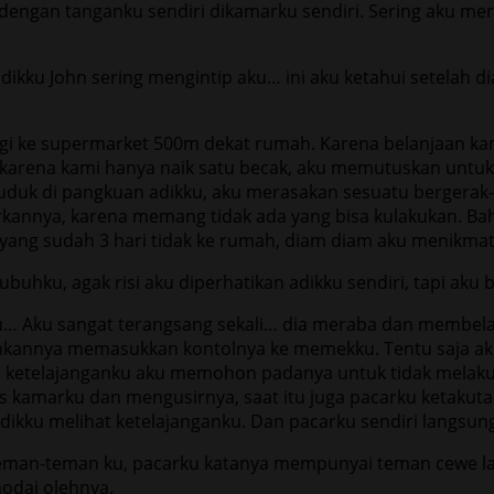
a dengan tanganku sendiri dikamarku sendiri. Sering aku 
i adikku John sering mengintip aku… ini aku ketahui setela
ergi ke supermarket 500m dekat rumah. Karena belanjaan k
an karena kami hanya naik satu becak, aku memutuskan un
duduk di pangkuan adikku, aku merasakan sesuatu bergerak-g
kannya, karena memang tidak ada yang bisa kulakukan. Bahka
 yang sudah 3 hari tidak ke rumah, diam diam aku menikmat
ubuhku, agak risi aku diperhatikan adikku sendiri, tapi aku 
ku… Aku sangat terangsang sekali… dia meraba dan membel
annya memasukkan kontolnya ke memekku. Tentu saja aku 
etelajanganku aku memohon padanya untuk tidak melakuka
os kamarku dan mengusirnya, saat itu juga pacarku ketakut
dikku melihat ketelajanganku. Dan pacarku sendiri langsu
n teman-teman ku, pacarku katanya mempunyai teman cewe lai
odai olehnya.