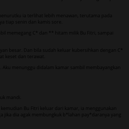
 menurutku ia terlihat lebih menawan, terutama pada
a tiap senin dan kamis sore.
l memegang C* dan ** hitam milik Bu Fitri, sampai
an besar. Dan bila sudah keluar kubersihkan dengan C*
at keset dan terawat.
u. Aku menunggu didalam kamar sambil membayangkan
tuk mandi.
 kemudian Bu Fitri keluar dari kamar, ia menggunakan
gga jika dia agak membungkuk b*lahan pay*daranya yang