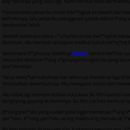
pay*daranya yang satu lagi. Kami berdua telah bermandik
Permainanku jemariku mulai mer*ngkak ke bawah dan beru
kel*minnya, lalu jemariku menggesek-gesek sekitar l*an
kenikmatan lebih.
Setelah beberapa lama, c*umanku mulai mer*ngkak kebaw
demikian. Aku kembali terkagum melihat tubuh tel*nj*ng B
Sementara V*ginanya dikelilingi
Bokep
rambut kel*min yan
menonjol disekitar l*ang v*ginanya mungkin itu yang di
pay*daranya.
Terus menj*lati tubuhnya dan akhirnya mendarat lagi di b
dimasukkan ketempatnya. Aku mengatur posisi dan melebarka
Aku tidak lagi memperdulikan kata-kata Bu Fitri karena h
bergoyang-goyang di mulutnya. Bu Fitri tak bisa berbuat 
B*tang pen*sku yang sudah gatal ingin memasuki l*ang v*
per*wan, b*tang pen*sku sering melenceng memasuki l*ang
Bu Fitri mend*sah panjang dan badannya berguncang. “G*la