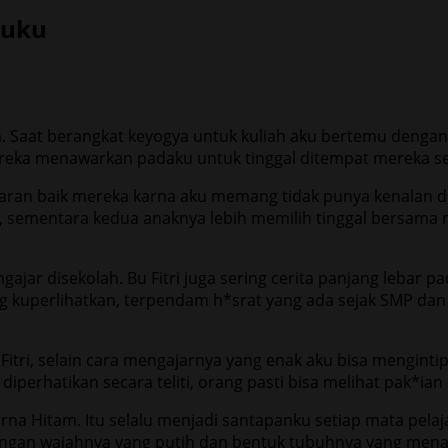
ruku
. Saat berangkat keyogya untuk kuliah aku bertemu dengan B
ereka menawarkan padaku untuk tinggal ditempat mereka se
ran baik mereka karna aku memang tidak punya kenalan diy
kat, sementara kedua anaknya lebih memilih tinggal bersam
gajar disekolah. Bu Fitri juga sering cerita panjang lebar
ang kuperlihatkan, terpendam h*srat yang ada sejak SMP dan
Fitri, selain cara mengajarnya yang enak aku bisa menginti
 diperhatikan secara teliti, orang pasti bisa melihat pak*ia
na Hitam. Itu selalu menjadi santapanku setiap mata pela
 dengan wajahnya yang putih dan bentuk tubuhnya yang me