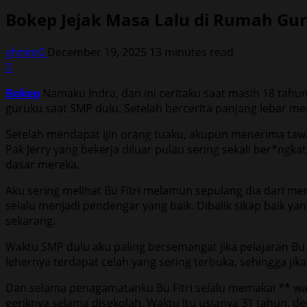
Bokep Jejak Masa Lalu di Rumah Gu
yhmm0
December 19, 2025
13 minutes read
0
Bokep
Namaku Indra, dan ini ceritaku saat masih 18 tahun
guruku saat SMP dulu. Setelah bercerita panjang lebar m
Setelah mendapat ijin orang tuaku, akupun menerima tawa
Pak Jerry yang bekerja diluar pulau sering sekali ber*ng
dasar mereka.
Aku sering melihat Bu Fitri melamun sepulang dia dari men
selalu menjadi pendengar yang baik. Dibalik sikap baik y
sekarang.
Waktu SMP dulu aku paling bersemangat jika pelajaran Bu 
lehernya terdapat celah yang sering terbuka, sehingga jika
Dan selama penagamatanku Bu Fitri selalu memakai ** war
geriknya selama disekolah. Waktu itu usianya 31 tahun,