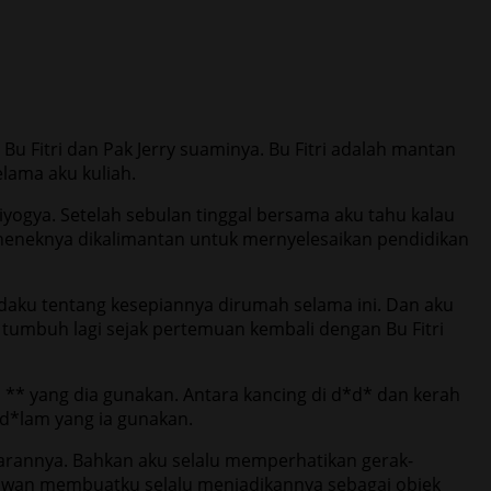
u Fitri dan Pak Jerry suaminya. Bu Fitri adalah mantan
lama aku kuliah.
ogya. Setelah sebulan tinggal bersama aku tahu kalau
a neneknya dikalimantan untuk mernyelesaikan pendidikan
 padaku tentang kesepiannya dirumah selama ini. Dan aku
 tumbuh lagi sejak pertemuan kembali dengan Bu Fitri
p ** yang dia gunakan. Antara kancing di d*d* dan kerah
n d*lam yang ia gunakan.
jarannya. Bahkan aku selalu memperhatikan gerak-
nawan membuatku selalu menjadikannya sebagai objek