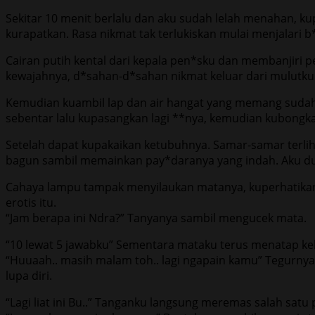
Sekitar 10 menit berlalu dan aku sudah lelah menahan, 
kurapatkan. Rasa nikmat tak terlukiskan mulai menjalari
Cairan putih kental dari kepala pen*sku dan membanjiri
kewajahnya, d*sahan-d*sahan nikmat keluar dari mulutku. S
Kemudian kuambil lap dan air hangat yang memang sudah
sebentar lalu kupasangkan lagi **nya, kemudian kubongkar
Setelah dapat kupakaikan ketubuhnya. Samar-samar terli
bagun sambil memainkan pay*daranya yang indah. Aku du
Cahaya lampu tampak menyilaukan matanya, kuperhatikan
erotis itu.
“Jam berapa ini Ndra?” Tanyanya sambil mengucek mata.
“10 lewat 5 jawabku” Sementara mataku terus menatap k
“Huuaah.. masih malam toh.. lagi ngapain kamu” Tegurny
lupa diri.
“Lagi liat ini Bu..” Tanganku langsung meremas salah sat