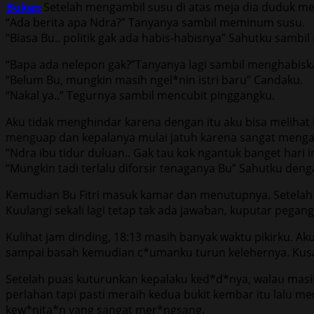
Bokep
Setelah mengambil susu di atas meja dia duduk m
“Ada berita apa Ndra?” Tanyanya sambil meminum susu.
“Biasa Bu.. politik gak ada habis-habisnya” Sahutku samb
“Bapa ada nelepon gak?”Tanyanya lagi sambil menghabiska
“Belum Bu, mungkin masih ngel*nin istri baru” Candaku.
“Nakal ya..” Tegurnya sambil mencubit pinggangku.
Aku tidak menghindar karena dengan itu aku bisa melihat 
menguap dan kepalanya mulai jatuh karena sangat menga
“Ndra ibu tidur duluan.. Gak tau kok ngantuk banget hari i
“Mungkin tadi terlalu diforsir tenaganya Bu” Sahutku den
Kemudian Bu Fitri masuk kamar dan menutupnya. Setelah 1
Kuulangi sekali lagi tetap tak ada jawaban, kuputar pegan
Kulihat jam dinding, 18:13 masih banyak waktu pikirku. Aku
sampai basah kemudian c*umanku turun kelehernya. Kusap
Setelah puas kuturunkan kepalaku ked*d*nya, walau masih
perlahan tapi pasti meraih kedua bukit kembar itu lalu 
kew*nita*n yang sangat mer*ngsang.