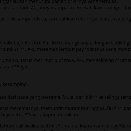
tanganku dan menutupi bagian d*d*nya yang terbuka.
ulakukan tadi. Wajahnya tampak memerah karena kaget dan
. Tak sampai disitu, kurebahkan tubuhnya keatas ranjang 
alik baju Bu Fitri. Bu Fitri menangkisnya, dengan sedikit
erbunkus **. Aku meremas lembut pay*daranya yang montok
*umanku terus mel*mat bib*rnya. Aku mengalihkan c*umanku
s tali **nya.
u kesamping.
nas dari pada yang pertama. Mulai dari bib*r ke telinga teru
 terus meremasnya, memuntir-muntir put*ngnya. Bu Fitri p
baju serta **nya, akupun demikian.
ai kembali aksiku, kali ini c*umanku kuarahkan ke pay*dara