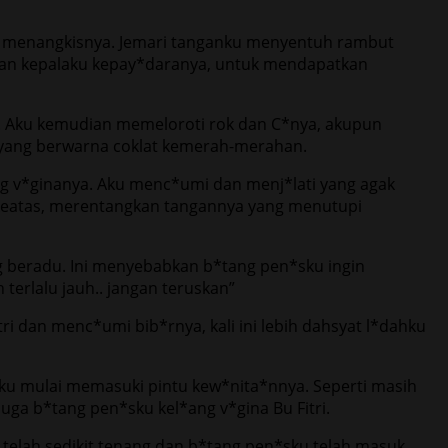
gi menangkisnya. Jemari tanganku menyentuh rambut
mkan kepalaku kepay*daranya, untuk mendapatkan
. Aku kemudian memeloroti rok dan C*nya, akupun
s* yang berwarna coklat kemerah-merahan.
ang v*ginanya. Aku menc*umi dan menj*lati yang agak
 keatas, merentangkan tangannya yang menutupi
ng beradu. Ini menyebabkan b*tang pen*sku ingin
terlalu jauh.. jangan teruskan”
ri dan menc*umi bib*rnya, kali ini lebih dahsyat l*dahku
sku mulai memasuki pintu kew*nita*nnya. Seperti masih
ga b*tang pen*sku kel*ang v*gina Bu Fitri.
 telah sedikit tenang dan b*tang pen*sku telah masuk