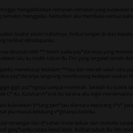
ingga mengakibatkan remasan-remasan yang kulakukan kepa
yang semakin menggebu. Kemudian aku membuka semua paka
emudian kuatur posisi tubuhnya, Kedua tangan di atas kepal
g terlihat dihadapanku.
i hanya ditutupi oleh ** hitam pada pay*daranya yang mon
kati lalu ku tindih tubuh Bu Fitri yang tergolek lemah dan
tanganku menelusup kedalam **nya dan meraih salah satu 
kedua pay*daranya langsung membusung kedepan seakan 
igit-gigit put*ngnya sampai memerah. Setelah itu kulirik 
k C* itu. Kutahan h*srat itu karena aku ingin menikmatinya 
lu kuletakkan b*tang pen*sku diantara sepasang s*s* yan
mat jika masuk kelubang v*ginanya batinku.
lai tersengal dan d*sahan mulai keluar dari mulutku tanpa 
mbali genj*tanku tanpa kenal lelah. Kulihat tubuh Bu Fitri 