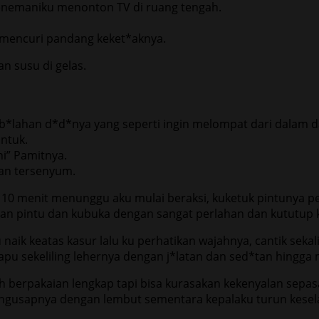
enemaniku menonton TV di ruang tengah.
il mencuri pandang keket*aknya.
n susu di gelas.
b*lahan d*d*nya yang seperti ingin melompat dari dalam da
ntuk.
ni” Pamitnya.
gan tersenyum.
0 menit menunggu aku mulai beraksi, kuketuk pintunya pela
gan pintu dan kubuka dengan sangat perlahan dan kututup ker
 naik keatas kasur lalu ku perhatikan wajahnya, cantik seka
u sekeliling lehernya dengan j*latan dan sed*tan hingga
 berpakaian lengkap tapi bisa kurasakan kekenyalan sepas
mengusapnya dengan lembut sementara kepalaku turun kesel