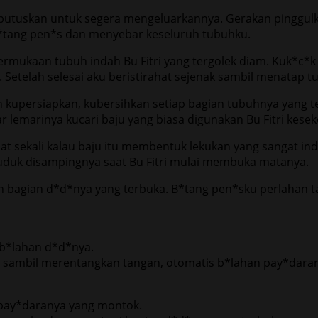
kuputuskan untuk segera mengeluarkannya. Gerakan pinggu
 b*tang pen*s dan menyebar keseluruh tubuhku.
 permukaan tubuh indah Bu Fitri yang tergolek diam. Kuk*
etelah selesai aku beristirahat sejenak sambil menatap tub
 kupersiapkan, kubersihkan setiap bagian tubuhnya yang 
 lemarinya kucari baju yang biasa digunakan Bu Fitri kesek
hat sekali kalau baju itu membentuk lekukan yang sangat 
duk disampingnya saat Bu Fitri mulai membuka matanya.
 bagian d*d*nya yang terbuka. B*tang pen*sku perlahan t
eb*lahan d*d*nya.
a sambil merentangkan tangan, otomatis b*lahan pay*dara
u pay*daranya yang montok.