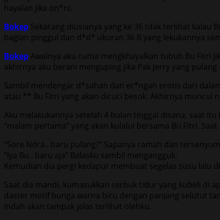
hayalan jika on*ni.
Bokep
Sekarang diusianya yang ke 36 tdak terlihat kalau 
bagian pinggul dan d*d* ukuran 36 B yang lekukannya sema
Bokep
Awalnya aku cuma mengkhayalkan tubuh Bu Fitri ji
akhirnya aku berani menguping jika Pak Jerry yang pulang
Sambil mendengar d*sahan dan er*ngan erotis dari dalam
atau ** Bu Fitri yang akan dicuci besok. Akhirnya muncul n
Aku melakukannya setelah 4 bulan tinggal disana, saat it
“malam pertama” yang akan kulalui bersama Bu Fitri. Saa
“Sore Ndra.. baru pulang?” Sapanya ramah dan tersenyum
“Iya Bu.. baru aja” Balasku sambil mengangguk.
Kemudian dia pergi kedapur membuat segelas susu lalu d
Saat dia mandi, kumasukkan serbuk tidur yang kubeli di a
daster motif bunga warna biru dengan panjang selutut t
indah akan tampak jelas terlihat olehku.