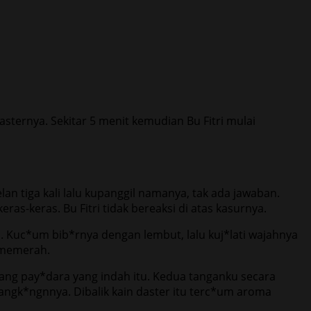
sternya. Sekitar 5 menit kemudian Bu Fitri mulai
n tiga kali lalu kupanggil namanya, tak ada jawaban.
as-keras. Bu Fitri tidak bereaksi di atas kasurnya.
li. Kuc*um bib*rnya dengan lembut, lalu kuj*lati wajahnya
 memerah.
ang pay*dara yang indah itu. Kedua tanganku secara
angk*ngnnya. Dibalik kain daster itu terc*um aroma