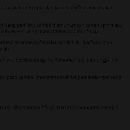
lku makin kupercepat dan kedua pay*daranya makin
c*k b*tang pen*sku sambil memuntahkan cairan sp*rmaku
uh Bu Fitri yang hanya tertutup oleh C* saja.
terkena siraman sp*rmaku. Setelah itu kuc*um-c*um
olah.
indah aku berdecak kagum. Kemudian aku menunggu dia
api pasti kembali mengeras melihat pemandangan yang
nya terlihat sampai **nya. Dan itu membuatku menjadi