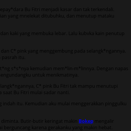
y*dara Bu Fitri menjadi kasar dan tak terkendali.
ian yang mnelekat ditubuhku, dan menutup mataku
a dan kaki yang membuka lebar. Lalu kubvka kain penutup
tok dan C* pink yang menggembung pada selangk*ngannya.
 pasrah itu.
put*ng s*s*nya kemudian mem*lin-m*linnya. Dengan napas
mengundangku untuk menikmatinya.
selangk*ngannya, C* pink Bu Fitri tak mampu menutupi
saat Bu Fitri mulai sadar nanti.
g indah itu. Kemudian aku mulai menggerakkan pinggulku
diminta. Butir-butir keringat makin
Bokep
mengalir
mulai berguncang karena gerakanku yang makin hebat.