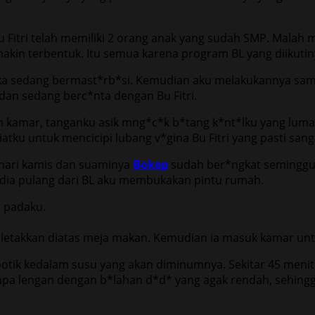
Bu Fitri telah memiliki 2 orang anak yang sudah SMP. Malah
kin terbentuk. Itu semua karena program BL yang diikutiny
ka sedang bermast*rb*si. Kemudian aku melakukannya sambi
 dan sedang berc*nta dengan Bu Fitri.
 kamar, tanganku asik mng*c*k b*tang k*nt*lku yang lumay
iatku untuk mencicipi lubang v*gina Bu Fitri yang pasti sang
u hari kamis dan suaminya
Bokep
sudah ber*ngkat semingg
t dia pulang dari BL aku membukakan pintu rumah.
 padaku.
iletakkan diatas meja makan. Kemudian ia masuk kamar un
potik kedalam susu yang akan diminumnya. Sekitar 45 menit
anpa lengan dengan b*lahan d*d* yang agak rendah, sehin