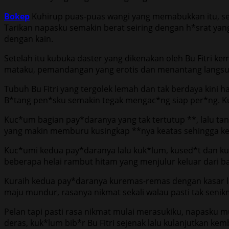
Bokep
Kuhirup puas-puas wangi yang memabukkan itu, seh
Tarikan napasku semakin berat seiring dengan h*srat 
dengan kain.
Setelah itu kubuka daster yang dikenakan oleh Bu Fitri k
mataku, pemandangan yang erotis dan menantang langsun
Tubuh Bu Fitri yang tergolek lemah dan tak berdaya kin
B*tang pen*sku semakin tegak mengac*ng siap per*ng. Kude
Kuc*um bagian pay*daranya yang tak tertutup **, lalu 
yang makin memburu kusingkap **nya keatas sehingga 
Kuc*umi kedua pay*daranya lalu kuk*lum, kused*t dan kug
beberapa helai rambut hitam yang menjulur keluar dari bali
Kuraih kedua pay*daranya kuremas-remas dengan kasar la
maju mundur, rasanya nikmat sekali walau pasti tak senik
Pelan tapi pasti rasa nikmat mulai merasukiku, napasku mu
deras, kuk*lum bib*r Bu Fitri sejenak lalu kulanjutkan ke