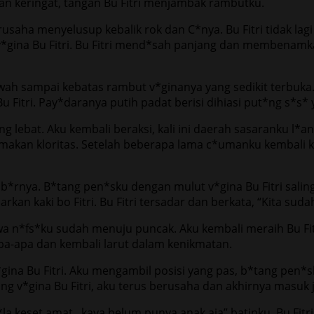
an keringat, tangan Bu Fitri menjambak rambutku.
saha menyelusup kebalik rok dan C*nya. Bu Fitri tidak la
g v*gina Bu Fitri. Bu Fitri mend*sah panjang dan membena
ah sampai kebatas rambut v*ginanya yang sedikit terbuka
u Fitri. Pay*daranya putih padat berisi dihiasi put*ng s*
g lebat. Aku kembali beraksi, kali ini daerah sasaranku l*
namakan kloritas. Setelah beberapa lama c*umanku kembali
ib*rnya. B*tang pen*sku dengan mulut v*gina Bu Fitri sali
n kaki bo Fitri. Bu Fitri tersadar dan berkata, “Kita sudah 
awa n*fs*ku sudah menuju puncak. Aku kembali meraih Bu Fit
apa-apa dan kembali larut dalam kenikmatan.
gina Bu Fitri. Aku mengambil posisi yang pas, b*tang pen*
 v*gina Bu Fitri, aku terus berusaha dan akhirnya masuk ju
 keset amat.. kaya belum punya anak aja” batinku. Bu Fitri