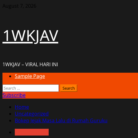
Skip
August 7, 2026
to
content
1WKJAV
1WKJAV – VIRAL HARI INI
Primary
Sample Page
Menu
Search
for:
Subscribe
Home
Uncategorized
Bokep Jejak Masa Lalu di Rumah Guruku
Uncategorized