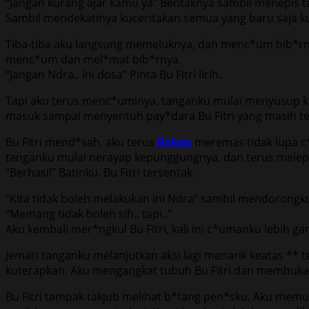
“Jangan kurang ajar kamu ya” Bentaknya sambil menepis 
Sambil mendekatinya kuceritakan semua yang baru saja k
Tiba-tiba aku langsung memeluknya, dan menc*um bib*rnya
menc*um dan mel*mat bib*rnya.
“Jangan Ndra.. Ini dosa” Pinta Bu Fitri lirih.
Tapi aku terus menc*uminya, tanganku mulai menyusup keb
masuk sampai menyentuh pay*dara Bu Fitri yang masih t
Bu Fitri mend*sah, aku terus
Bokep
meremas tidak lupa c
tanganku mulai nerayap kepunggungnya, dan terus melepa
“Berhasil” Batinku. Bu Fitri tersentak.
“Kita tidak boleh melakukan ini Ndra” sambil mendorongk
“Memang tidak boleh sih.. tapi..”
Aku kembali mer*ngkul Bu Fitri, kali ini c*umanku lebih ga
Jemari tanganku melanjutkan aksi lagi menarik keatas **
kuterapkan. Aku mengangkat tubuh Bu Fitri dan membuka 
Bu Fitri tampak takjub melihat b*tang pen*sku. Aku memul