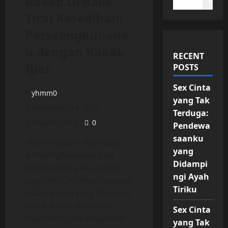
Bokep Di Balik
Search
Tirai Kesedihan:
Perselingkuhank
u dengan Kakak
RECENT
Ipar
POSTS
Sex Cinta
yhmm0
yang Tak
December 14, 2025
Terduga:
6 minutes read
0
Pendewa
saanku
Aku sungguh tak percaya
yang
perselingkuhan ini bisa
Didampi
terjadi antara aku, sebut
ngi Ayah
saja Toni (24 tahun) dengan
Tiriku
kakak iparku yang bernama
mbak Ratna (30 tahun).
Sex Cinta
Kisah ini terjadi dua tahun
yang Tak