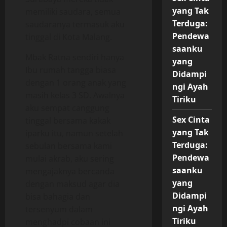
yang Tak
memiliki saudara, semua
Terduga:
saudaranya termasuk aku
Pendewa
tinggal di Kota Malang.
saanku
Mbak Ratna sendiri hanya
yang
Ibu rumah tangga biasa
Didampi
dengan 1 orang anak yang
ngi Ayah
masih kelas 3 SD. Awalnya
Tiriku
aku sempat canggung
Sex Cinta
tinggal bersama kakak
yang Tak
iparku itu, namun setelah
Terduga:
sebulan bersama kami
Pendewa
mulai akrab, aku sering
saanku
mengajaknya bercanda
yang
dengan maksud agar dia
Didampi
bisa bahagia dan
ngi Ayah
tersenyum dalam
Tiriku
menghadpi cobaan ini