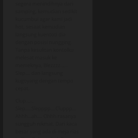
segera menindihnya dari
samping, kemudian sedikit
kucumbui agar kami jadi
hot, sesaat kemudian
langsung kuentoti dia
dengan posisi nungging.
Tanpa kesulitan kontolku
melesat masuk ke
memeknya, Blezzzz……
Slep…. dan langsung
kugoyang dengan tempo
cepat.
Clup……
Slep…..Slepppp….Cluppp…
Ahhh…ah…. Ohhh rasanya
sungguh nikmat. Dari kaca
besar yang ada di meja rias