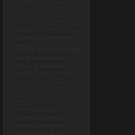
dengan berbagai posisi dan
gaya kulihat wajah Mbak
Ratna tampak memerah,
desahan napasnya juga tak
teratur, aku tahu dia mulai
birahi.
Semula aku hanya sekedar
iseng aja mengatakan
Waahhh… ko diam aja
dengar ceritaku….. mbak
Ratna terangsang yaa?
Dia tampak gugup
menjawab pertanyaanku
yang mendadak dan jadi
salah tingkah. Akupun
semakin menggodanya,
Sudahlah mbak… kalo