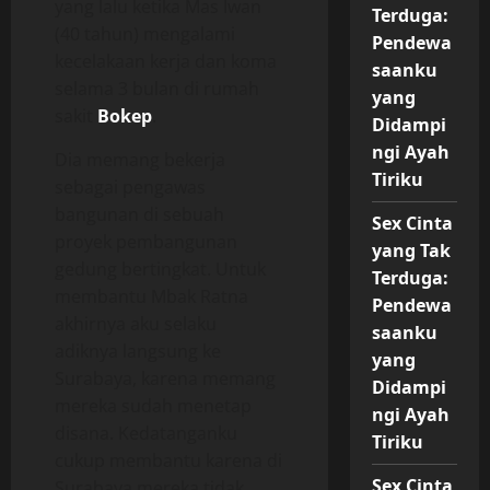
yang lalu ketika Mas Iwan
Terduga:
(40 tahun) mengalami
Pendewa
kecelakaan kerja dan koma
saanku
selama 3 bulan di rumah
yang
sakit
Bokep
.
Didampi
ngi Ayah
Dia memang bekerja
Tiriku
sebagai pengawas
bangunan di sebuah
Sex Cinta
proyek pembangunan
yang Tak
gedung bertingkat. Untuk
Terduga:
membantu Mbak Ratna
Pendewa
akhirnya aku selaku
saanku
adiknya langsung ke
yang
Surabaya, karena memang
Didampi
mereka sudah menetap
ngi Ayah
disana. Kedatanganku
Tiriku
cukup membantu karena di
Sex Cinta
Surabaya mereka tidak