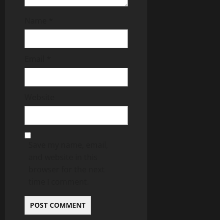
Name
*
Email
*
Website
Save my name, email,
and website in this
browser for the next
time I comment.