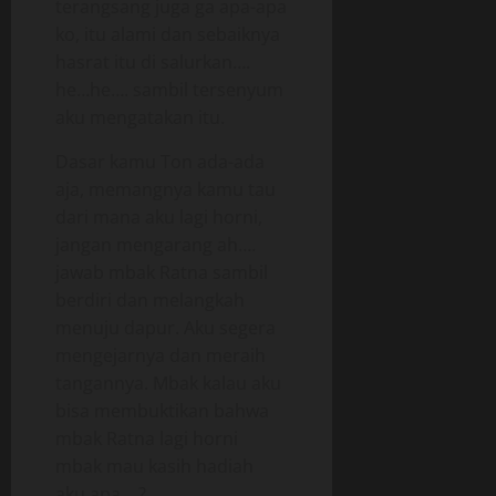
terangsang juga ga apa-apa
ko, itu alami dan sebaiknya
hasrat itu di salurkan….
he…he…. sambil tersenyum
aku mengatakan itu.
Dasar kamu Ton ada-ada
aja, memangnya kamu tau
dari mana aku lagi horni,
jangan mengarang ah….
jawab mbak Ratna sambil
berdiri dan melangkah
menuju dapur. Aku segera
mengejarnya dan meraih
tangannya. Mbak kalau aku
bisa membuktikan bahwa
mbak Ratna lagi horni
mbak mau kasih hadiah
aku apa….?