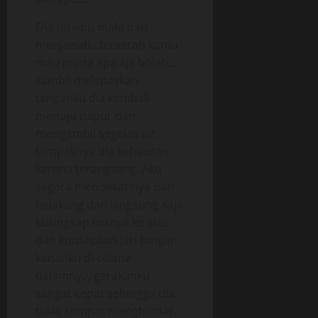
Dia tersipu malu dan
menjawab…terserah kamu
mau minta apa aja boleh….
sambil melepaskan
tanganku dia kembali
menuju dapur dan
mengambil segelas air,
tampaknya dia kehausan
karena terangsang. Aku
segera mendekatinya dari
belakang dan langsung saja
kusingkap roknya ke atas
dan kuusapkan jari tangan
kananku di celana
dalamnya, gerakanku
sangat cepat sehingga dia
tidak sempat menghindar.