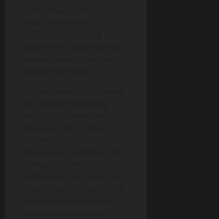
memainkan lidahku di
mulut memeknya. Itil
miliknya yang tegang dan
basah terus kujilati dengan
sesekali kusedot bagian
lubang memeknya.
Permainanku ini membuat
Dia sangat terangsang
sehingga dia mencapai
orgasme Cret… Cretzzz
cairan putih dan hangat
keluar dari memeknya dan
mengalir membasahi
jembutnya yang hitam dan
lebat. Setelah itu giliran dia
yang kuminta jongkok di
depanku lalu kuminta