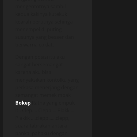
mengentotnya sambil
kedua kakinya kutekuk
kearah perutnya sehinga
menempel di puting
susunya yang besaer dan
berwarna coklat.
Dengan posisi itu aku
sangat bersemangat
karena aku bisa
menyaksikan kontolku yang
perkasa menerjang dengan
semangat memek mbak
Bokep
Ratna yang empuk
iti. Clep…. Clepp…. Plakk….
Plakkk ….clepp……clepp,
suara tabrakan antara
pankal pahaku dengan